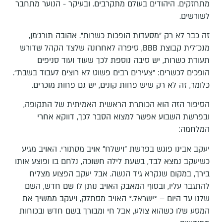
מתחזקים. היהודים בעולם מתקרבים. ובעיקר - הנוער מתחבר
לשורשים.
זה כבר לא רק "מסעדות הופכות כשרות". אהובה תורג'מן,
מנכ"לית קבוצת BBB, סיפרה לאחרונה שלצד הקהל שדורש
תעודת כשרות, יש סיבה נוספת לכך שעוד ועוד סניפים
הופכים לכשרים: "צעירים רבים פשוט לא רוצים לעבוד בשבת".
כלומר, זה לא רק שיש פחות קונים, יש גם פחות מוכרים.
הסיפור הזה הוא הכותרת הראשית האמיתית של התקופה,
ובפרשת השבוע אפשר למצוא הסבר לכך, דווקא אחרי
המלחמה:
יעקב אבינו פוגש בפרשת "וישלח" אויב מסתורי. האויב מגיע
כשיעקב נמצא לבד, בשעת לילה חשוכה, נלחם בו ופוצע אותו
בירך, במקום שנקרא גיד הנשה. אבל יעקב הפצוע מצליח
להתגבר עליו, ובסוף המאבק האויב נותן לו שם חדש, השם
שלנו עד היום – *ישראל.* האויב מסתלק, ויעקב ממשיך את
המסע שלו כשהוא צולע, אבל חי ומבורך בשם חדש ובכוחות