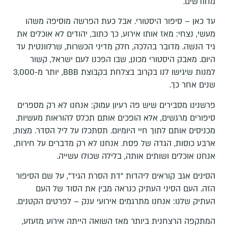
מחודשים.
עד כאן – סיפור היסטורי. אבל כעת הפרשה מוסיפה משהו
מעשי, נצחי: מאז אותו אירוע, כך כתוב, יהודים לא אוכלים את
גיד הנשה. מדובר בהלכה, חלק מדיני הכשרות, שרלוונטית עד
היום. מאבק היסטורי מכונן, שבו הפכנו לעם ישראל, קשור
למנות שיגישו לנו בקרוב בצלחת בקבוצת BBB, יותר מ-3,000
שנים אחר כך.
פרשנינו מסבירים שיש פה רעיון עמוק: אנחנו לא רק מספרים
סיפורים מרגשים, אלא הופכים אותם תכלס להוראות מעשיות.
מכניסים אותם לתוך חיי היומיום. תסתכלו על ליל הסדר. מצות,
ארבע כוסות, הגדה של פסח. אנחנו לא רק מדברים על חירות,
אנחנו אוכלים ושותים אותה, בלילה שכולו עשייה.
הסינים אגב קוראים ליהדות "דת הסרת הגיד", על שם הסיפור
הזה. העם הסיני העתיק כנראה מבין את הסוד של העם
העתיק שלנו: אנחנו מתרגמים אירועי ענק – לפרטים הקטנים.
המתקפה הרצחנית ביותר מאז השואה הייתה אירוע מזעזע,