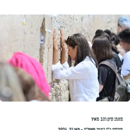
מאת:
סיון רהב-מאיר
פורסם:
כ״ג באייר תשפ״ד – מאי 31, 2024