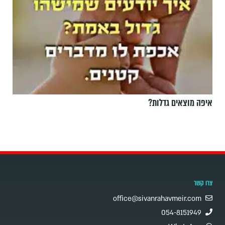
איפה מוצאים גדלות?
צרו קשר
office@sivanrahavmeir.com
054-8151949