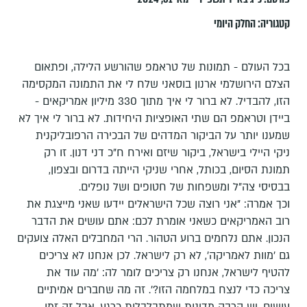
קטגוריה:
החלק היומי
בכל העולם - תמונות של טראמפ שהורשע הלילה, ופתאום
הצלם הירושלמי ארנון בוסאני שלח לי את התמונה המקסימה
הזו, להבדיל. לא ברור לי איך מתוך 330 מיליון אמריקאים -
ביידן וטראמפ הם שתי האופציות היחידות. לא ברור לי איך לא
שמענו יותר על הביקור המדהים של הבכירה הרפובליקנית
ניקי היילי בישראל, ביקור שיזם ואירח ח"כ דני דנון. זו רק
תמונת הסיום, בכותל, אחרי שניקי הייתה בדרום ובצפון,
בבסיסי צה"ל ומשפחות של חטופים ושל נופלים.
וכך אמרה: "אני רוצה שכל הישראלים יידעו שאני מייצגת את
רוב האמריקאים כשאני אומרת לכם: אתם עושים את הדבר
הנכון. אתם נלחמים ברוע הטהור. הרי המחבלים האלה צועקים
גם 'מוות לאמריקה', לא רק לישראל. לכן אנחנו לא צריכים
להטיף לישראל, אנחנו רק צריכים לומר לה: 'מה עוד את
צריכה כדי לנצח במלחמה הזו?'. זה מה שחברים אמיתיים