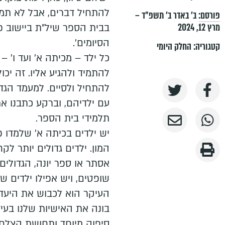
להתחיל דברים, אבל לא תמיד
פורסם:
ב׳ באדר ב׳ תשפ״ד –
מרץ 12, 2024
בבית הספר שיל"ת ביישוב פד
הסיומים'.
קטגוריה:
החלק היומי
כל ילד – מכיתה א' ועד ו' –
להתמיד ולהגיע אליו. זה יכו
להתחיל ולסיים. למעמד הגדו
עם ילדיהם, וברקע כתבנו את
תלמידי בית הספר.
יש ילדים בכיתה א' שלמדו 
המון. ילדים גדולים יותר לק
אסתר או ספר יונה, הגדולים 
שופטים, ויש אפילו ילדים 
העיקר הוא לכבוש את היעד
בונה את האישיות שלנו בעיד
סיפוק מיוחד ותחושת הצלחה