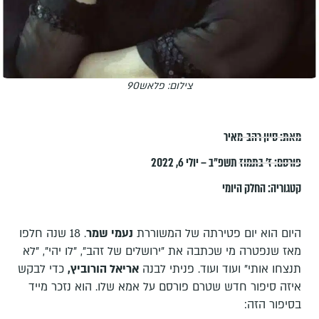
צילום: פלאש90
מאת:
סיון רהב-מאיר
פורסם:
ז׳ בתמוז תשפ״ב – יולי 6, 2022
קטגוריה:
החלק היומי
היום הוא יום פטירתה של המשוררת
נעמי שמר
. 18 שנה חלפו
מאז שנפטרה מי שכתבה את "ירושלים של זהב", "לו יהי", "לא
תנצחו אותי" ועוד ועוד. פניתי לבנה
אריאל הורוביץ,
כדי לבקש
איזה סיפור חדש שטרם פורסם על אמא שלו. הוא נזכר מייד
בסיפור הזה: