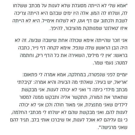
"אמא שלי לא הייתה מסוגלת שלא לענות על מכתב ששלחו
לה, ושלחו לה המון. אלה היו ימים שבהם היא הייתה צריכה
לשבת ולכתוב עם דף ועט, לא לשלוח אימייל. היא לא הייתה
איזו 'טאלנט' שמנותקת מהציבור, להיפך.
אני זוכר שהייתה אימא שכולה אחת שישבה שבעה. זה לא
היה הבן הראשון שלה שנפל. אימא לקחה דף נייר, כתבה
בראשו: 'אין לי מילים', השאירה את כל הדף ריק, וחתמה
למטה: נעמי שמר.
יומיים לפני שנפטרה, במחלקה, אמא אמרה לי פתאום:
'אריאל, יש בעיה'. שאלתי מה הבעיה והיא אמרה: 'קיבלתי
מכתב מילדי כיתה ד' ואני לא יכולה לענות. אני מבקשת
שתאתר את המורה, תתקשר אליה ותבקש ממנה למסור
לילדים שאני מתנצלת, אני מאוד חולה ולכן אני לא יכולה
לענות להם. ואני מבקשת שהם לא ישלחו לי מכתבי החלמה,
כי גם עליהם לא אוכל לענות, אז שיברכו אותי בלב. תגיד להם
שאני מרגישה'".