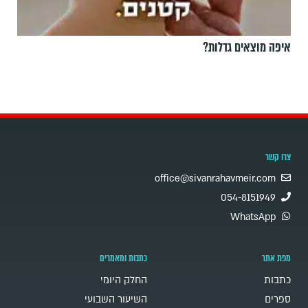
איפה מוצאים גדלות?
צרו קשר
office@sivanrahavmeir.com
054-8151949
WhatsApp
מפת אתר
כתבות ומאמרים
כתבות
החלק היומי
ספרים
השיעור השבועי