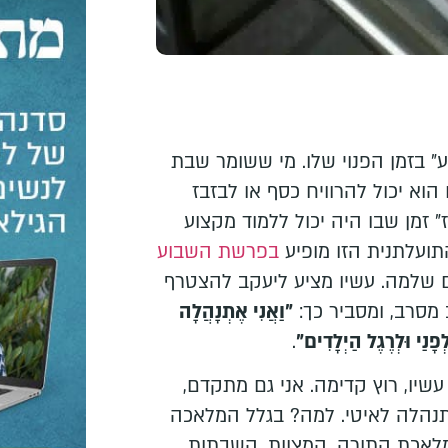
ע" בזמן הפנוי שלו. מי ששומר שבת
הוא יכול להרוויח כסף או לבזבז
" זמן שבו היה יכול ללמוד מקצוע
תועלתנית הזו מופיע
בפרשת השבוע
ם שלמה. עשיו מציע ליעקב להצטרף
 מסרב, ומסביר כך:
"וַאֲנִי אֶתְנָהֲלָה
פָנַי וּלְרֶגֶל הַיְלָדִים"
.
עשיו, רוץ קדימה. אני גם מתקדם,
תנהלה לאיטי. למה? בגלל המלאכה
מלאכת התורה, המצוות, השבתות