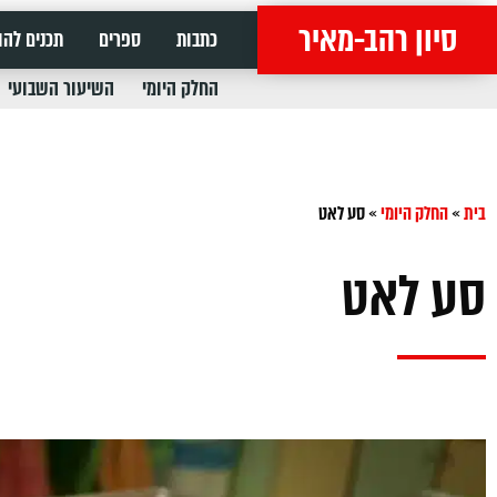
סיון רהב-מאיר
כתבות
ספרים
תכנים להו
החלק היומי
השיעור השבועי
בית
»
החלק היומי
»
סע לאט
סע לאט