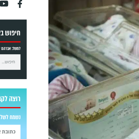
חיפוש ב
למשל: אברהם אב
רוצה לקב
נשמח לשלוח