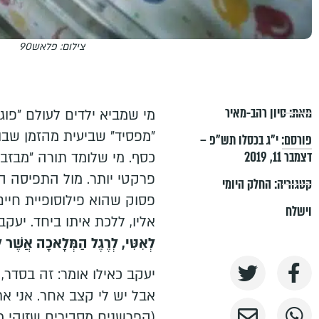
צילום: פלאש90
מאת:
סיון רהב-מאיר
מי שמביא ילדים לעולם "פוג
"מפסיד" שביעית מהזמן שבו 
פורסם:
י״ג בכסלו תש״פ –
דצמבר 11, 2019
כסף. מי שלומד תורה "מבזבז
פרקטי יותר. מול התפיסה ה
קטגוריה:
החלק היומי
פסוק שהוא פילוסופיית חיי
וישלח
אליו, ללכת איתו ביחד. יעקב
לְאִטִּי, לְרֶגֶל הַמְּלָאכָה אֲשֶׁר לְ
יעקב כאילו אומר: זה בסדר, 
אבל יש לי קצב אחר. אני א
(הפרשנים מסבירים שזוהי 