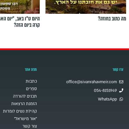
מה כתוב בחוזה?
היום ט"ו באב, ”יום הא
קרה ביום הזה?
צרו קשר
מפת אתר
כתבות
office@sivanrahavmeir.com
ספרים
054-8151949
תכנים להורדה
WhatsApp
הזמנת הרצאות
קהילת נשים לומדות
"אור מישראל"
צור קשר