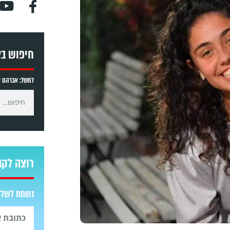
חיפוש ב
למשל: אברהם אב
רוצה לקב
נשמח לשלוח