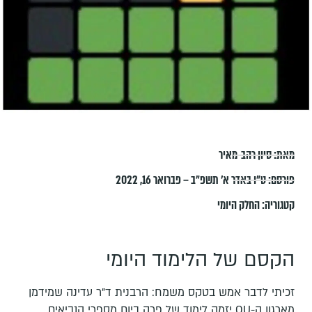
מאת:
סיון רהב-מאיר
פורסם:
ט״ו באדר א׳ תשפ״ב – פברואר 16, 2022
קטגוריה:
החלק היומי
הקסם של הלימוד היומי
זכיתי לדבר אמש בטקס משמח: הרבנית ד"ר עדינה שמידמן
מארגון ה-OU יזמה לימוד של פרק ביום מספרי הנביאים