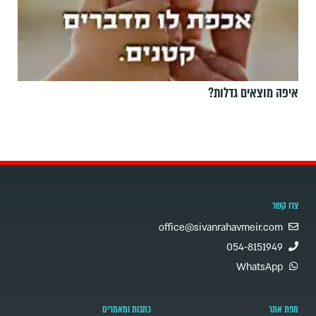
איפה מוצאים גדלות?
צרו קשר
office@sivanrahavmeir.com
054-8151949
WhatsApp
מפת אתר
כתבות ומאמרים