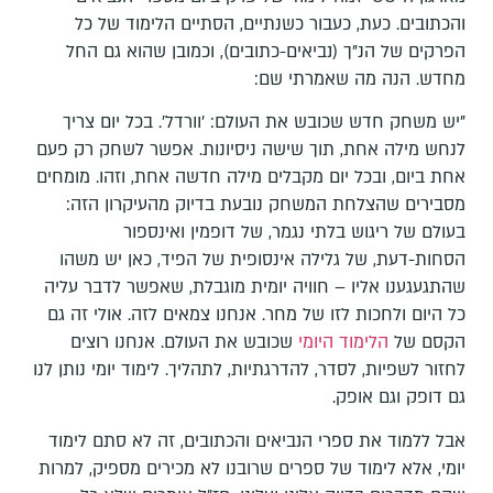
והכתובים. כעת, כעבור כשנתיים, הסתיים הלימוד של כל
הפרקים של הנ"ך (נביאים-כתובים), וכמובן שהוא גם החל
מחדש. הנה מה שאמרתי שם:
"יש משחק חדש שכובש את העולם: 'וורדל'. בכל יום צריך
לנחש מילה אחת, תוך שישה ניסיונות. אפשר לשחק רק פעם
אחת ביום, ובכל יום מקבלים מילה חדשה אחת, וזהו. מומחים
מסבירים שהצלחת המשחק נובעת בדיוק מהעיקרון הזה:
בעולם של ריגוש בלתי נגמר, של דופמין ואינספור
הסחות-דעת, של גלילה אינסופית של הפיד, כאן יש משהו
שהתגעגענו אליו – חוויה יומית מוגבלת, שאפשר לדבר עליה
כל היום ולחכות לזו של מחר. אנחנו צמאים לזה. אולי זה גם
הקסם של
הלימוד היומי
שכובש את העולם. אנחנו רוצים
לחזור לשפיות, לסדר, להדרגתיות, לתהליך. לימוד יומי נותן לנו
גם דופק וגם אופק.
אבל ללמוד את ספרי הנביאים והכתובים, זה לא סתם לימוד
יומי, אלא לימוד של ספרים שרובנו לא מכירים מספיק, למרות