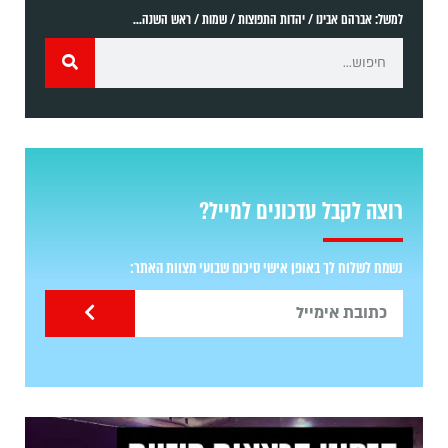
למשל: אברהם אבינו / יהדות התפוצות / שמות / ראש השנה...
רוצה לקבל עדכונים למייל?
נשמח לשלוח לך באופן אישי סיכום שבועי מצוות האתר: