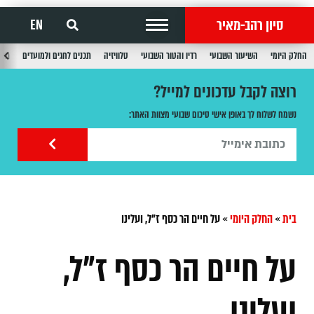
סיון רהב-מאיר
EN
החלק היומי
השיעור השבועי
רדיו והטור השבועי
טלוויזיה
תכנים לחגים ולמועדים
תכנ
רוצה לקבל עדכונים למייל?
נשמח לשלוח לך באופן אישי סיכום שבועי מצוות האתר:
בית
»
החלק היומי
»
על חיים הר כסף ז"ל, ועלינו
על חיים הר כסף ז"ל,
ועלינו