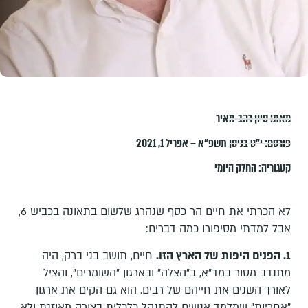
מאת:
סיון רהב-מאיר
פורסם:
י״ט בניסן תשפ״א – אפריל 1, 2021
קטגוריה:
החלק היומי
לא הכרתי את חיים הר כסף שנהרג שלשום בתאונה בכביש 6,
אבל למדתי מסיפורו כמה דברים:
1. הפנים היפות של הארץ הזו.
חיים, תושב בני ברק, היה
מתנדב מסור במד"א, ב"הצלה" ובארגון "השומרים", והציל
לאורך השנים את חייהם של רבים. הוא גם הקים את ארגון
"אחריות" שמלמד אנשים להתנהל כלכלית בצורה מאוזנת ולא