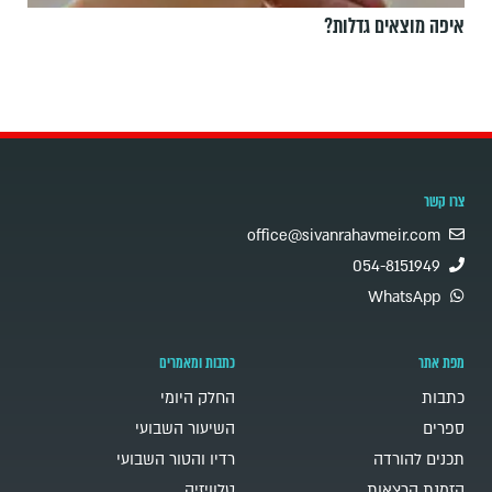
איפה מוצאים גדלות?
צרו קשר
office@sivanrahavmeir.com
054-8151949
WhatsApp
מפת אתר
כתבות ומאמרים
כתבות
החלק היומי
ספרים
השיעור השבועי
תכנים להורדה
רדיו והטור השבועי
הזמנת הרצאות
טלוויזיה