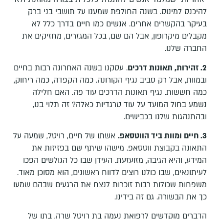
להיכנס למינוס. בשנה החולפת שמענו על תושבי בני ברק
בעיקר בהקשרים אחרים. אנשים כמו חיים בדרך כלל לא
מקבלים מיקרופון, אבל הם שם, בכל המגזרים, מחזיקים את
החברה שלנו.
2. זהירות, תאונות דרכים
. עסקנו בשנה האחרונה רבות בחיים
ובמוות, אבל רק סביב נגיף הקורונה. כמה הקפדה, כמה ריחוק,
כמה חששות. נגיף תאונות הדרכים עוד פה. האם חלילה
נשמע בחול המועד על עוד טרגדיות כאלה? זה תלוי בנו,
ובהתנהגות שלנו בכבישים.
3. חיים ומוות ביד הווטסאפ.
אשתו של חיים, רויטל, שמעה על
התאונה בקבוצת ווטסאפ. מישהו שיתף שם בפזיזות את
המידע, והיא הגיבה, מזועזעת. העידן שבו כל הגולשים הפכו
לעיתונאים, שבו כולנו רוצים לדווח ראשונים, הוא מסוכן מאוד.
משפחות שכולות רבות זוכרות לנצח את הרגעים שבהם שמעו
כך את הבשורה. גם זה בידינו.
הדברים מוקדשים לרפואת נעמה בת רויטל שרה, בתו של