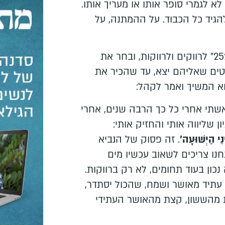
א לגמרי סופר אותו או מעריך אותו.
להגיד כל הכבוד. על ההמתנה, על
צוריאל הקים את "פרויקט 252" לרווקים ולרווקות, ובחר את
ים שאליהם יצא, עד שהכיר את
אשתי אחרי כל כך הרבה שנים, אחרי
ן שליווה אותי והחזיק אותי:
נֵי הַיְשׁוּעָה'
. זה פסוק של הנביא
חנו צריכים לשאוב עכשיו מים
כון בעוד תחומים, לא רק ברווקות.
 עתיד מאושר ושמח, שהכול יסתדר,
צת מהששון, קצת מהאושר העתידי