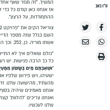
המשיך. "זה מגזר שאף אחד ל
ט"ו באב
אז אנחנו כאן קודם כל כדי 
ההתמודדות, על הרצון".
השם בגלל שזה מספר הדייט
אשתו מוריה. כן, 252. וכך הוא המשיך ואמר לקהל:
"כולם שואלים איך לא התיי
כל כך הרבה פגישות. יש רעיו
'וּשְׁאַבְתֶּם מַיִם בְּשָׂשׂוֹן מִמַּעַיְ
ישעיהו, ויש פירוש שלפיו אנ
מהעתיד, מהישועה שלנו. זה נ
אנחנו מאמינים שיהיה בסוף
ואנחנו צריכים 'להלוות' ק
שלנו לעכשיו.