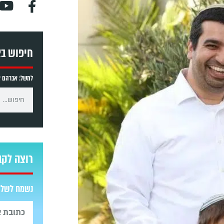
חיפוש ב
למשל: אברהם אב
רוצה לקב
נשמח לשלוח