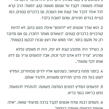
סגולה פשוטה: לקבל על עצמם מעשה קטן. למשל: הרב קרא
לכל אחד לכבד עוד קצת את השבת, גם בדברים קטנים, כמו
קניית בגדים חגיגיים, שהם לשבת בלבד.
2. הוא עודד אנשים לא “לחפש” איפה פגעו בהם, לא להיות
קורבניים בדברים קטנים. “כשאדם מוותר לחברו, גם אם מדובר
רק על מקום בתור, זוהי ממש עת רצון עבורו לבקש בקשות”.
3. כשילד היה מתנהג קצת לא יפה, היה לו משפט נפלא
ומרגיע: “צריך לדון אדם לכף זכות, אבל לפעמים צריך גם לדון
אותו לכף שטות”...
4. בזמני מתח ביטחוני, כשניגשו אליו ילדים מפוחדים, המליץ
לשנן בעל פה פרקי תהילים ומשניות, ולהגיד אותם.
5. לפעמים המליץ לפונים המלצה פשוטה: להתחיל להתעמל.
נפש בריאה בגוף בריא.
6. פעמים רבות שלח אנשים לקבל ברכה מניצולי שואה. “אלה
אנשים קדושים שעמדו בניסיון”.