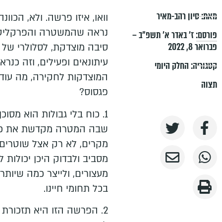
מאת:
סיון רהב-מאיר
וואו, איזו פרשה. ולא, הכוו
נראה שהמשטרה והפרקליטות
פורסם:
ז׳ באדר א׳ תשפ״ב –
פברואר 8, 2022
סיבה מוצדקת, לסלולרי של א
עיתונאים ופעילים, וזה כנר
קטגוריה:
החלק היומי
המוצדקות לחקירה, מה עוד
תצוה
פגסוס?
1. כוח בלי גבולות הוא מסו
שבה המטרה מקדשת את כל ה
מקרים, לא רק אצל שוטרים 
מסביב ולבדוק היכן יכולות 
מעצורים, ולייצר כמה שיותר 
בכל תחומי חיינו.
2. הפרשה הזו היא תזכורת