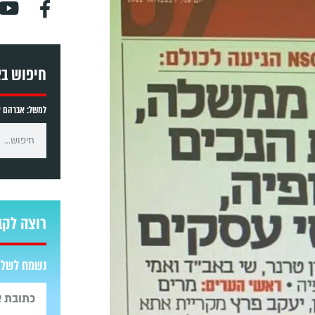
חיפוש ב
למשל: אברהם אב
רוצה לקב
נשמח לשלוח