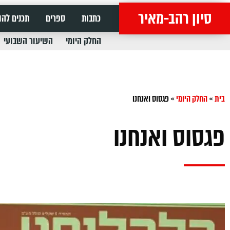
סיון רהב-מאיר
כתבות
ספרים
תכנים להו
החלק היומי
השיעור השבועי
בית
»
החלק היומי
»
פגסוס ואנחנו
פגסוס ואנחנו