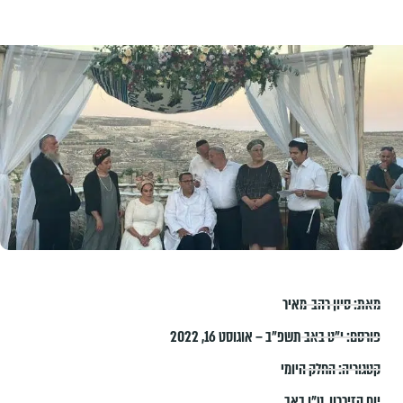
מאת:
סיון רהב-מאיר
פורסם:
י״ט באב תשפ״ב – אוגוסט 16, 2022
קטגוריה:
החלק היומי
יום הזיכרון
,
ט"ו באב