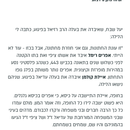
יעל שבח, שאיבדה את בעלה הרב רזיאל בפיגוע, כתבה לי
הלילה:
"זו עונת החתונות, וגם אני חוזרת מחתונה, אבל בכזו - עוד לא
הייתי.
אפרים רימל
איבד את אשתו ציפי ואת בתו הקטנה
לפני כשלוש שנים בתאונה בכביש 443, כשנהג פלסטיני נסע
במהירות מופרזת וקיצונית. אפרים נותר משותק בפלג גופו
התחתון.
איילת קולמן
איבדה את בעלה עדיאל בפיגוע. שניהם
נישאו הלילה.
בחופה, איילת התיישבה על כיסא, כי אפרים בכיסא גלגלים.
היא פשוט ישבה לידו כל החופה, וזה אומר המון. מולם עמדו
כל כך הרבה חברים ובני משפחה ורקדו לכבודם. מדהים בעיני
שבני המשפחה המורחבת של עדיאל ז"ל ושל ציפי ז"ל הגיעו
בהמוניהם והיו שם, שמחים בשמחתם.