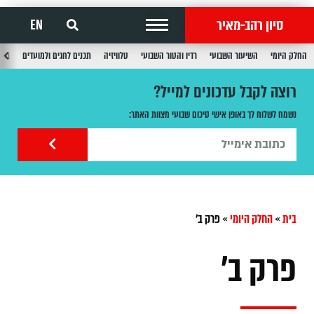
סיון רהב-מאיר
EN
החלק היומי
השיעור השבועי
רדיו והטור השבועי
טלוויזיה
תכנים לחגים ולמועדים
תכנ
רוצה לקבל עדכונים למייל?
נשמח לשלוח לך באופן אישי סיכום שבועי מצוות האתר:
בית
»
החלק היומי
»
‏פרק ב'
‏פרק ב'