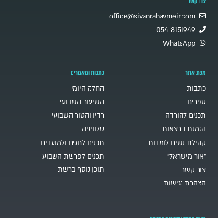
צרו קשר
office@sivanrahavmeir.com
054-8151949
WhatsApp
מפת אתר
כתבות ומאמרים
כתבות
החלק היומי
ספרים
השיעור השבועי
תכנים להורדה
רדיו והטור השבועי
הזמנת הרצאות
טלוויזיה
קהילת נשים לומדות
תכנים לחגים ולמועדים
"אור מישראל"
תכנים לפרשת השבוע
תוכן נוסף ברשת
צור קשר
הצהרת נגישות