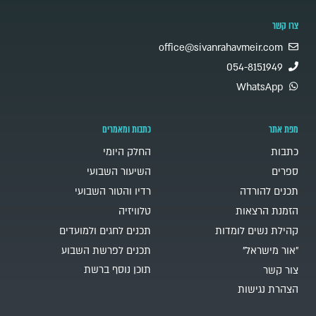
צרו קשר
office@sivanrahavmeir.com
054-8151949
WhatsApp
מפת אתר
כתבות ומאמרים
כתבות
החלק היומי
ספרים
השיעור השבועי
תכנים להורדה
רדיו והטור השבועי
הזמנת הרצאות
טלוויזיה
קהילת נשים לומדות
תכנים לחגים ולמועדים
"אור מישראל"
תכנים לפרשת השבוע
תוכן נוסף ברשת
צור קשר
הצהרת נגישות