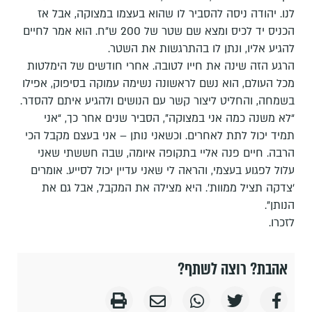
לנו. יהודה ניסה להסביר לו שהוא בעצמו במצוקה, אבל אז
הכניס יד לכיס ומצא שם שטר של 200 ש”ח. הוא אמר לחיים
להגיע אליו, ונתן לו בהתרגשות את השטר.
הרגע הזה שינה את חייו לטובה. אחרי חודשים של הימלטות
מכל העולם, הוא נשם לראשונה נשימה עמוקה בסיפוק, אפילו
בשמחה, והחליט ליצור קשר עם הנושים ולהגיע איתם להסדר.
“לא משנה כמה אני במצוקה”, הסביר שנים אחר כך, “אני
תמיד יכול לתת לאחרים. וכשאני נותן – אני בעצם מקבל הכי
הרבה. חיים פנה אליי בתקופה איומה, שבה חששתי שאני
עלול לפגוע בעצמי, והראה לי שאני עדיין יכול לסייע. אומרים
‘צדקה תציל ממוות’. היא מצילה את המקבל, אבל גם את
הנותן”.
לזכרו.
אהבת? רוצה לשתף?