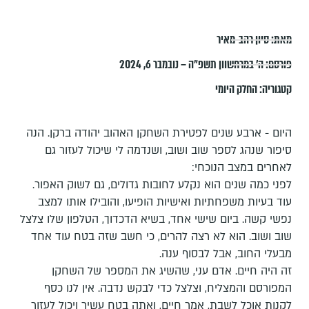
מאת:
סיון רהב-מאיר
פורסם:
ה׳ במרחשוון תשפ״ה – נובמבר 6, 2024
קטגוריה:
החלק היומי
היום - ארבע שנים לפטירת השחקן האהוב יהודה ברקן. הנה
סיפור שנהג לספר שוב ושוב, ושנדמה לי שיכול לעזור גם
לאחרים במצב הנוכחי:
לפני כמה שנים הוא נקלע לחובות גדולים, גם לשוק האפור.
עוד בעיות משפחתיות ואישיות הופיעו, והובילו אותו למצב
נפשי קשה. ביום שישי אחד, בשיא הדכדוך, הטלפון שלו צלצל
שוב ושוב. הוא לא רצה להרים, כי חשב שזה בטח עוד אחד
מבעלי החוב, אבל לבסוף ענה.
זה היה חיים. אדם עני, שהשיג את המספר של השחקן
המפורסם והמצליח, וצלצל כדי לבקש נדבה. אין לנו כסף
לקנות אוכל לשבת, אמר חיים, ואתה בטח עשיר ויכול לעזור