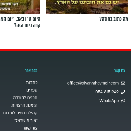
מה כתוב בחוזה?
היום ט"ו באב, ”יום הא
קרה ביום הזה?
צרו קשר
מפת אתר
כתבות
office@sivanrahavmeir.com
ספרים
054-8151949
תכנים להורדה
WhatsApp
הזמנת הרצאות
קהילת נשים לומדות
"אור מישראל"
צור קשר