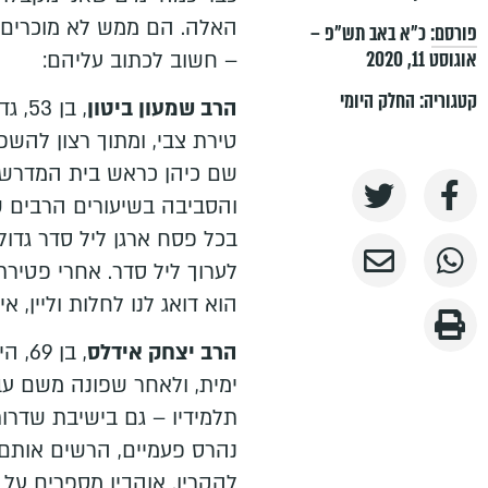
האלה. הם ממש לא מוכרים ב
פורסם:
כ״א באב תש״פ –
אוגוסט 11, 2020
– חשוב לכתוב עליהם:
קטגוריה:
החלק היומי
הרב שמעון ביטון
, בן
טירת צבי, ומתוך רצון להשפ
שם כיהן כראש בית המדרש "ד
והסביבה בשיעורים הרבים ש
בכל פסח ארגן ליל סדר גדול
לערוך ליל סדר. אחרי פטיר
הוא דואג לנו לחלות וליין, אי
הרב יצחק אידלס
, בן
ימית, ולאחר שפונה משם עב
תלמידיו – גם בישיבת שדרו
נהרס פעמיים, הרשים אותם
להקרין. אוהביו מספרים על