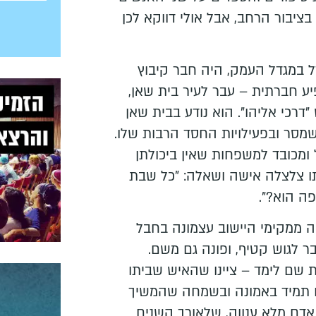
ציבור הרחב, אבל אולי דווקא לכן
 53, גדל במגדל העמק, היה חבר קיבוץ
יע חברתית – עבר לעיר בית שאן,
רכי אליהו". הוא נודע בבית שאן
מסר ובפעילויות החסד הרבות שלו.
 ומכובד למשפחות שאין ביכולתן
תו צלצלה אישה ושאלה: "כל שבת
פה הוא?".
 69, היה ממקימי היישוב עצמונה בחבל
ר לגוש קטיף, ופונה גם משם.
ת שם לימד – ציינו שהאיש שביתו
 תמיד באמונה ובשמחה שהמשיך
 אדם מלא ענווה, שלאורך השנים