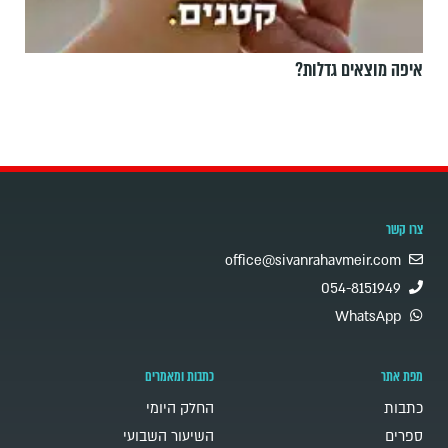
איפה מוצאים גדלות?
צרו קשר
office@sivanrahavmeir.com
054-8151949
WhatsApp
מפת אתר
כתבות ומאמרים
כתבות
החלק היומי
ספרים
השיעור השבועי