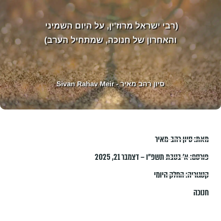
מאת:
סיון רהב-מאיר
פורסם:
א׳ בטבת תשפ״ו – דצמבר 21, 2025
קטגוריה:
החלק היומי
חנוכה