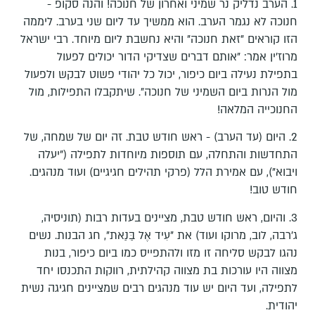
1. הערב נדליק נר שמיני ואחרון של חנוכה! והנה סקופ -
חנוכה לא נגמר הערב. הוא ממשיך עד ליום שני בערב. ליממה
הזו קוראים "זאת חנוכה" והיא נחשבת ליום מיוחד. רבי ישראל
מרוז'ין אמר: "אותם דברים שצדיקי הדור יכולים לפעול
בתפילת נעילה ביום כיפור, יכול כל יהודי פשוט לבקש ולפעול
מול הנרות ביום השמיני של חנוכה". שיתקבלו התפילות, מול
החנוכייה המלאה!
2. היום (עד הערב) - ראש חודש טבת. זה יום של שמחה, של
התחדשות והתחלה, עם תוספות מיוחדות לתפילה ("יעלה
ויבוא"), עם אמירת הלל (פרקי תהילים חגיגיים) ועוד מנהגים.
חודש טוב!
3. והיום, ראש חודש טבת, מציינים בעדות רבות (תוניסיה,
ג'רבה, לוב, מרוקו ועוד) את "עִיד אֶל בַּנַאת", חג הבנות. נשים
נהגו לבקש סליחה זו מזו ולהתפייס כמו ביום כיפור, בנות
מצווה היו עורכות בת מצווה קהילתית, רווקות התכנסו יחד
לתפילה, ועד היום יש עוד מנהגים רבים שמציינים חגיגה נשית
יהודית.