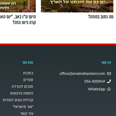
מה כתוב בחוזה?
היום ט"ו באב, ”יום הא
קרה ביום הזה?
צרו קשר
מפת אתר
כתבות
office@sivanrahavmeir.com
ספרים
054-8151949
תכנים להורדה
WhatsApp
הזמנת הרצאות
קהילת נשים לומדות
"אור מישראל"
צור קשר