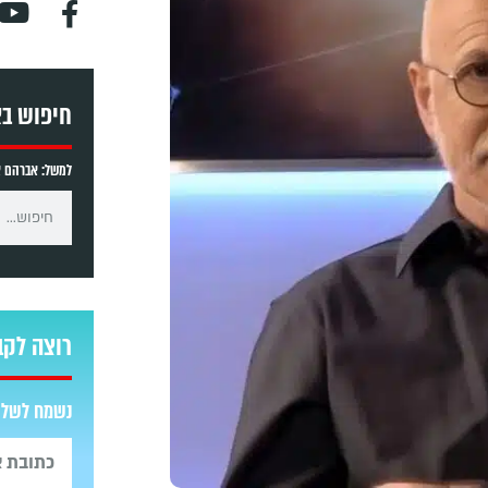
חיפוש ב
למשל: אברהם אב
רוצה לקב
נשמח לשלוח