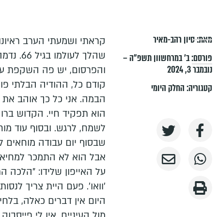
מאת:
סיון רהב-מאיר
קראתי ושמעתי הערב ראיונו
שהלך לעו
פורסם:
ב׳ במרחשוון תשפ״ה –
נובמבר 3, 2024
והפרסום, יש פה השקפת עול
קודם כל, ההודיה הבלתי פוסק
קטגוריה:
החלק היומי
הבמה. אני כל כך אוהב את 
הוא תפקיד חיי. הקדוש ברוך
לשמח, לרגש. ובסוף עוד מוח
שבסוף יום עבודה מוחאים לו
אבל הוא לא התמכר למחיאות
על האייפון שלידו: "הלכה ה
'וואו'. פעם היית צריך לנסות
היום אין דברים כאלה, בלח
מול העיניים. אין לי פייסבו