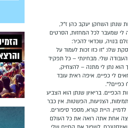
ת שנתן השחקן יעקב כהן ז"ל,
למו בגיל 66. נדמה לי שמעבר לכל המחזות, הסרטים
ם בנויה, שכדאי להכיר:
ת שלו: "זו כזו זכות לעמוד על
העבודה שלי. מבחינתי – כל תפקיד
 הוא נתן לי מתנה – להצחיק,
אים לי כפיים. איפה ראית עובד
 כפיים?".
 הכפיים. בריאיון שנתן הוא הצביע
תמימות, הצניעות, הפשטות. אין כבר
 לדמיין. היית קורא, מספר סיפורים.
יצה אחת אתה רואה את כל העולם
ק ואינסטגרם. לשפוך את החיים שלי