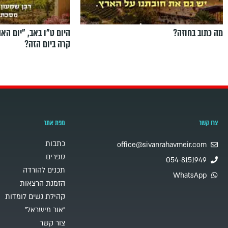
מה כתוב בחוזה?
היום ט"ו באב, ”יום הא
קרה ביום הזה?
צרו קשר
מפת אתר
כתבות
office@sivanrahavmeir.com
ספרים
054-8151949
תכנים להורדה
WhatsApp
הזמנת הרצאות
קהילת נשים לומדות
"אור מישראל"
צור קשר