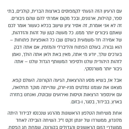
עם הרעיון הזה הגעתי לקמפוסים בארצות הברית, קולג'ים, בתי
ספר, קהילות, ארגונים, ובכל מקום אמרתי להם שהם גיבורים.
זה לא אני אומרת, זה אסיר ציון שישב בכלא כעשור אומר לכם
שאתם גיבורים יותר ממנו. כל מעשה קטן של זהות והזדהות,
של אמירה חד-משמעית בעולם שבו כל האופציות פתוחות –
הוא גבורה. בעולם הפתוח והליברלי והמזמין, אם אתה דבק
בערכים שלך, יודע מי אתה, מאין באת ולאן אתה הולך, נאמן
לזהות היהודית שלנו ולסיפור המשותף הגדול שלנו – אתה
גיבור יותר משרנסקי.
אבל אז, בשיא מסע ההרצאות, הגיעה הקורונה. העולם קפא.
מצאנו את עצמנו נמלטים מניו-יורק, שהייתה מוקד תחלואה,
עם אינספור הרצאות וטיסות ואירועים שבוטלו, ואנחנו בחזרה
בארץ, בבידוד, בסגר, ו-בזום.
אחת משיחות הטלפון הראשונות מהרגע שנכנסו לבידוד היתה
מלונדון, ממשרדו של יונתן זקס ז"ל. השיחה הובילה לאחד
ממשדרי הזום הראשונים והגדולים בקורונה. שמחת חג הפסח,