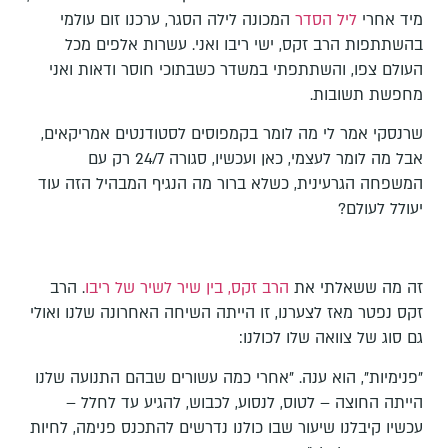
מיד אחרי
ליל הסדר
המכונה לילה הסגר, ערכנו זום עולמי
בהשתתפות הרב זקס, ישי ריבו ואני. עשרות אלפים מכל
העולם צפו, והשתתפתי במשדר כשבתוכי חוסר ודאות ואני
מחפשת תשובות.
שרנסקי אמר לי מה לומר בקמפוסים לסטודנטים אמריקאים,
אבל מה לומר לעצמי, כאן ועכשיו, סגורה 24/7 רק עם
המשפחה הגרעינית, כשלא ברור מה הנגיף המבהיל הזה עוד
יעולל לעולם?
זה מה ששאלתי את
הרב זקס, בין שיר לשיר של ריבו
. הרב
זקס נפטר מאז לצערנו, זו הייתה השיחה האחרונה שלנו ואולי
גם סוג של צוואה שלו לכולנו:
"פנימיות", הוא ענה. "אחרי כמה עשורים שבהם התנועה שלנו
הייתה החוצה – לטוס, לנסוע, לכבוש, להגיע עד לחלל –
עכשיו קיבלנו שיעור שבו כולנו נדרשים להתכנס פנימה, לחיות