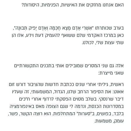
האם אנחנו מחזקים את האישיות, הפנימיות, היסודות?
בערב שכותרתו
"אַשְׁרֵי אָדָם מָצָא חָכְמָה וְאָדָם יָפִיק תְּבוּנָה"
,
כאן במרכז האקדמי שלם ששואף להעמיק דעת וידע, אלו הן
שתי עצות שלי, לכולנו.
אלה גם שני המסרים שמובילים אותי בתכנים התקשורתיים
שאני מייצרת:
ראשית, גיליתי אחרי שנים ככתבת חדשות שהציבור דורש זום
אאוט: את הסיפור הרחב שלנו, הגדול, המשמעותי, זה שעליו
דיבר שרנסקי. בשלב מסוים הפסקתי לרדוף אחרי ח"כים
במסדרונות הכנסת, ונדמה לי שגם הצופה מאס באינפורמציה
בלבד, בפושים, ב"סערות" המתחלפות. הוא רוצה הקשר, פשר,
עומק, משמעות.