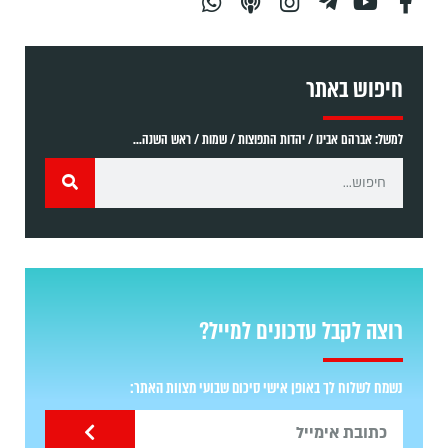
חיפוש באתר
למשל: אברהם אבינו / יהדות התפוצות / שמות / ראש השנה...
רוצה לקבל עדכונים למייל?
נשמח לשלוח לך באופן אישי סיכום שבועי מצוות האתר: