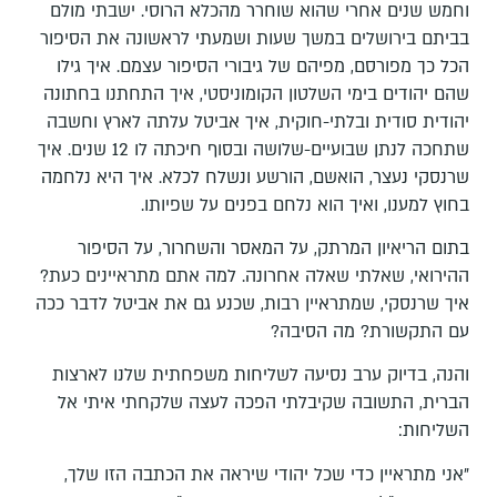
וחמש שנים אחרי שהוא שוחרר מהכלא הרוסי. ישבתי מולם
בביתם בירושלים במשך שעות ושמעתי לראשונה את הסיפור
הכל כך מפורסם, מפיהם של גיבורי הסיפור עצמם. איך גילו
שהם יהודים בימי השלטון הקומוניסטי, איך התחתנו בחתונה
יהודית סודית ובלתי-חוקית, איך אביטל עלתה לארץ וחשבה
שתחכה לנתן שבועיים-שלושה ובסוף חיכתה לו 12 שנים. איך
שרנסקי נעצר, הואשם, הורשע ונשלח לכלא. איך היא נלחמה
בחוץ למענו, ואיך הוא נלחם בפנים על שפיותו.
בתום הריאיון המרתק, על המאסר והשחרור, על הסיפור
ההירואי, שאלתי שאלה אחרונה. למה אתם מתראיינים כעת?
איך שרנסקי, שמתראיין רבות, שכנע גם את אביטל לדבר ככה
עם התקשורת? מה הסיבה?
והנה, בדיוק ערב נסיעה לשליחות משפחתית שלנו לארצות
הברית, התשובה שקיבלתי הפכה לעצה שלקחתי איתי אל
השליחות:
"אני מתראיין כדי שכל יהודי שיראה את הכתבה הזו שלך,