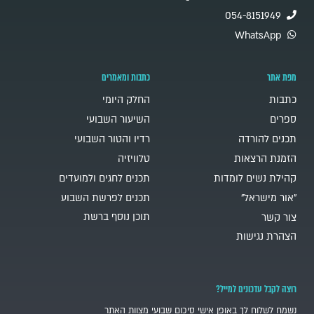
054-8151949
WhatsApp
מפת אתר
כתבות ומאמרים
כתבות
החלק היומי
ספרים
השיעור השבועי
תכנים להורדה
רדיו והטור השבועי
הזמנת הרצאות
טלוויזיה
קהילת נשים לומדות
תכנים לחגים ולמועדים
"אור מישראל"
תכנים לפרשת השבוע
תוכן נוסף ברשת
צור קשר
הצהרת נגישות
רוצה לקבל עדכונים למייל?
נשמח לשלוח לך באופן אישי סיכום שבועי מצוות האתר