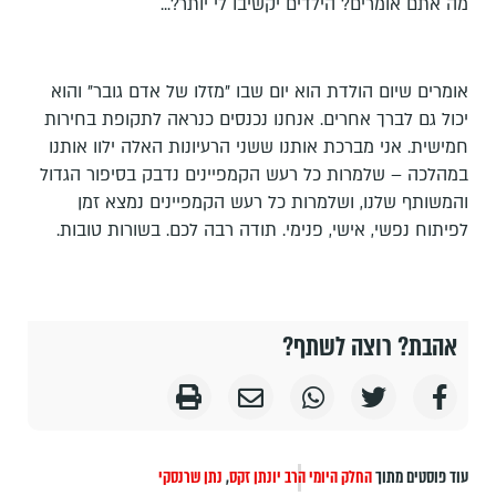
מה אתם אומרים? הילדים יקשיבו לי יותר?...
אומרים שיום הולדת הוא יום שבו "מזלו של אדם גובר" והוא
יכול גם לברך אחרים. אנחנו נכנסים כנראה לתקופת בחירות
חמישית. אני מברכת אותנו ששני הרעיונות האלה ילוו אותנו
במהלכה – שלמרות כל רעש הקמפיינים נדבק בסיפור הגדול
והמשותף שלנו, ושלמרות כל רעש הקמפיינים נמצא זמן
לפיתוח נפשי, אישי, פנימי. תודה רבה לכם. בשורות טובות.
אהבת? רוצה לשתף?
עוד פוסטים מתוך
החלק היומי
הרב יונתן זקס
,
נתן שרנסקי