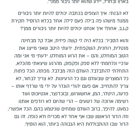
בארץ ובחו"ל, יידע שהוא יותר גיבור ממני".
לא הבנתי. איך הצופים בכתבה יכולים להיות יותר גיבורים
ממנו? מישהו פה בילה פעם לילה אחד בכלא הרוסי? חקירת
ק.ג.ב. אחת? איך אנחנו יכולים להיות יותר גיבורים ממך?
והוא הסביר: בכלא היה לי קשה פיזית, אבל קל מבחינה
מנטלית, רוחנית, השקפתית. ידעתי היטב שאני מייצג את
הטוב המוחלט, והם – את הרוע המוחלט. ידעתי מי אני ומה
ערכיי ונלחמתי ללא ספק ופקפוק. מהרגע שיצאתי מהכלא,
התחלתי להתבלבל. העולם הזה מבלבל. מפתה. הכל פתוח.
כל המוצרים שבעולם וגם כל הרעיונות. לא צריך לבחור, לא
צריך להתחייב. אם פעם יהודי הוגדר על ידי מי שרדף אותו –
פרעה, היטלר, המן, אחשוורוש, נבוכדנצר, אנטיוכוס ועוד
רשימה ארוכה של רשעים – הרי שהיום לא רודפים אותנו
כמעט. להיפך, ברוב העולם שמחים שניטמע בהם. הכל אפשרי,
וזה הדור הראשון שבו אף אחד לא מכריח ולא כופה. זה גם
הדור שבו ההתבוללות היא הגבוהה ביותר, הוא הוסיף.