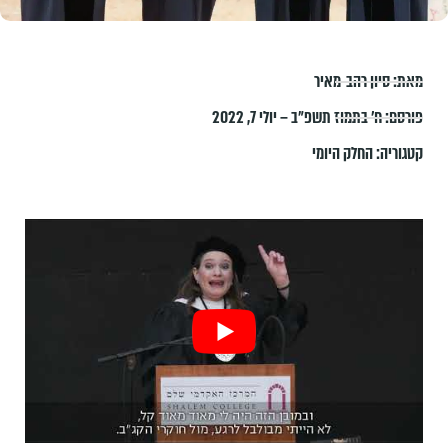
מאת:
סיון רהב-מאיר
פורסם:
ח׳ בתמוז תשפ״ב – יולי 7, 2022
קטגוריה:
החלק היומי