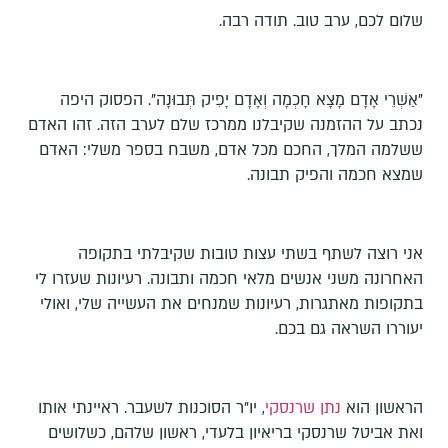
שלום לכם, ערב טוב. תודה רבה.
"אַשְׁרֵי אָדָם מָצָא חָכְמָה וְאָדָם יָפִיק תְּבוּנָה"
. הפסוק היפה
נכתב על ההזמנה שקיבלנו ממרכז שלם לערב הזה. זהו האדם
ששלמה המלך, החכם מכל אדם, משבח בספר משלי: האדם
שמצא חכמה והפיק תבונה.
אני רוצה לשתף בשתי עצות טובות שקיבלתי בתקופה
האחרונה משני אנשים מלאי חכמה ותבונה. רעיונות שעזרו לי
בתקופות מאתגרות, רעיונות שמנחים את העשייה שלי, ואולי
יעוררו השראה גם בכם.
הראשון הוא
נתן שרנסקי
, יו"ר הסוכנות לשעבר. ראיינתי אותו
ואת אביטל שרנסקי בריאיון בלעדי, ראשון שלהם, כשלושים