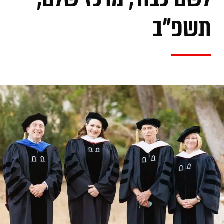
תשפ"ב