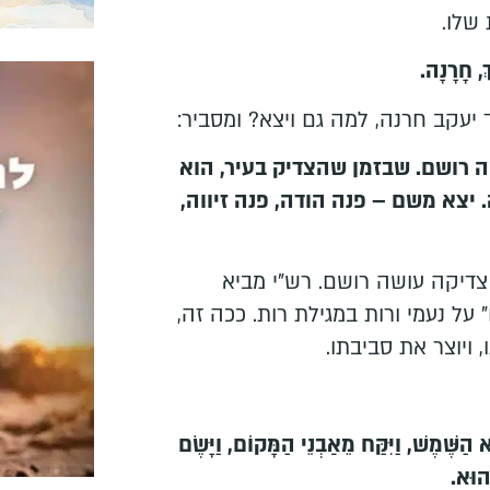
שלו.
ךְ, חָרָנָה.
 יעקב חרנה, למה גם ויצא? ומסביר:
 רושם. שבזמן שהצדיק בעיר, הוא
. יצא משם – פנה הודה, פנה זיווה,
צדיקה עושה רושם. רש"י מביא
על נעמי ורות במגילת רות. ככה זה,
 ויוצר את סביבתו.
בָא הַשֶּׁמֶשׁ, וַיִּקַּח מֵאַבְנֵי הַמָּקוֹם, וַיָּשֶׂם
ַהוּא.