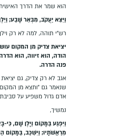
הוא שמר את הדרך האישית 
וַיֵּצֵא יַעֲקֹב, מִבְּאֵר שָׁבַע; וַיֵּלֶ
רש"י תוהה, למה לא רק וילך
יציאת צדיק מן המקום עושה
הודה, הוא זיווה, הוא הדרה
פנה הדרה.
אגב לא רק צדיק, גם יציאת 
שנאמר גם "ותצא מן המקום" 
אדם גדול משפיע על סביבתו,
נמשיך,
וַיִּפְגַּע בַּמָּקוֹם וַיָּלֶן שָׁם, כִּי-
מְרַאֲשֹׁתָיו; וַיִּשְׁכַּב, בַּמָּקוֹם ה