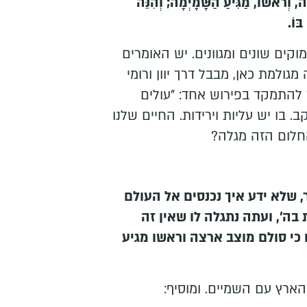
ה, וְרֹאשׁוֹ, מַגִּיעַ הַשָּׁמָיְמָה; וְהִנֵּה
ּוֹ.
קים שונים ומגוונים. יש האומרים
גולמת כאן, מבבל דרך יוון ורומי
 להתמקד בפירוש אחד: "עולים
קב. בו יש עליות וירידות. החיים שלנו
חלום הזה מגלה?
, שלא ידע איך נכנסים אל העולם
ה', ועתה נתגלה לו שאין זה
 כי סולם מוצב ארצה וראשו מגיע
ארץ עם השמיים. ומוסיף: