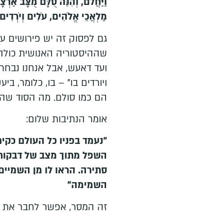
וַיַּחֲלֹם, וְהִנֵּה סֻלָּם מֻצָּב אַרְצָ
מַלְאֲכֵי אֱלֹהִים, עֹלִים וְיֹרְדִים ב
גם לפסוק זה יש פירושים עמו
שההיסטוריה האנושית כולה מ
ועד דאעש, אבל אנחנו נבחר
ויורדים בו" – בו, כלומר, ביע
הם כמו סולם. מה הסוד שה
אומר הנתיבות שלום:
"נעמד בפניו כל העולם כקיר
השפל מתוך מצב של דבקות ב
סתירה. הראו לו מן השמיים
השמימה"
זה המסר, אפשר לחבר את ה