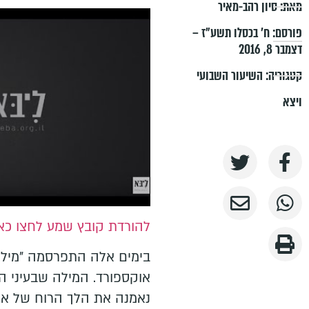
מאת:
סיון רהב-מאיר
פורסם:
ח׳ בכסלו תשע״ז –
דצמבר 8, 2016
קטגוריה:
השיעור השבועי
ויצא
להורדת קובץ שמע לחצו כא
בימים אלה התפרסמה "מילת
אוקספורד. המילה שבעיני הא