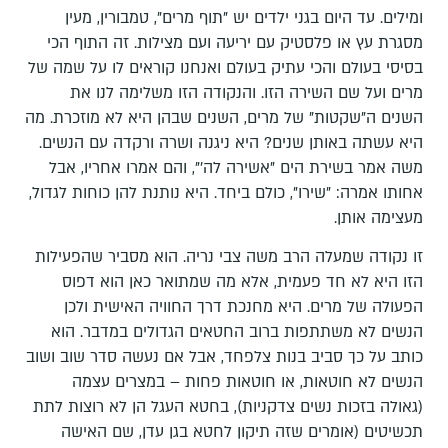
ומילים. עד היום בגני ילדים יש "תוף מרים", טמבורין, מעין
מסגרת עץ או פלסטיק עם יריעה ועם מצילות. זה התוף הכי
בסיסי בעולם והכי עתיק בעולם ואנחנו קוראים לו על שמה של
מרים ועל שם השירה הזו. והנקודה הזו משלימה לנו את
השנים ה"שקטות" של מרים, השנים שבהן היא לא מוזכרת. מה
היא עשתה באותן שנים? היא ניגנה ושרה ורקדה עם הנשים.
משה אמר בשירת הים "אשירה לה'", והם אמרו אחריו, אבל
אחותו אמרה: "שירו", כולם ביחד. היא נותנת להן כוחות לגדול,
מעצימה אותן.
זו נקודה שמעלה הרב משה צבי נריה. הוא מסביר שהפעילות
הזו היא לא חד פעמית, אלא מה שמתואר כאן הוא דפוס
הפעולה של מרים. היא מחנכת דרך החוויה האישית ולכן
הנשים לא משתתפות ברוב החטאים הגדולים במדבר. הוא
כותב על כך סביב בנות צלפחד, אבל אם נעשה סדר שוב ושוב
הנשים לא חוטאות, או חוטאות פחות – במצרים עצמה
(גאולה בזכות נשים צדקניות), בחטא העגל הן לא רוצות לתת
תכשיטים (אומרים שזה תיקון לחטא בגן עדן, שם האישה