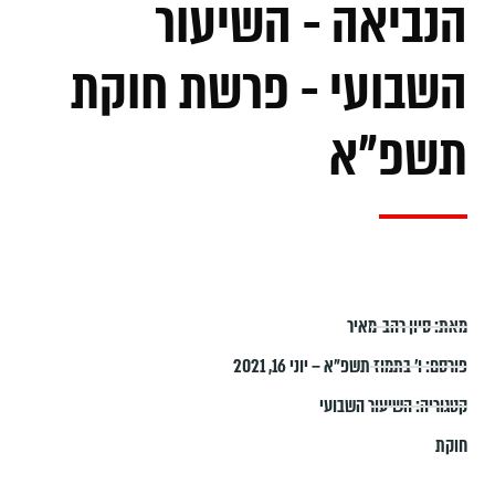
הנביאה - השיעור
השבועי - פרשת חוקת
תשפ"א
מאת:
סיון רהב-מאיר
פורסם:
ו׳ בתמוז תשפ״א – יוני 16, 2021
קטגוריה:
השיעור השבועי
חוקת