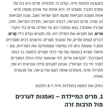
בעקבות תחנות חייה. קודם כל תזכורת: מרים היא בת של
עמרם ויוכבד, משבט לוי, היא אחות של אהרון ומשה, והיא
אחת משבע הנביאות שקמו לעם ישראל (אגב, שבע הנביאות
הן: שרה, מרים הנביאה, דבורה הנביאה, חולדה הנביאה, חנה,
אביגיל ואסתר). בואו נסתכל רגע על המילה מרים בלי ניקוד:
מרים.
אם תקראו את המילה הזו, מה תקראו קודם כל?
מָרִים.
דברים קשים ומרים, של שעבוד מצרים. פרשנים רבים מסבירים
מסביר ששמה ניתן לה כמישהי שממתיקה את המרירות, וגם –
מישהי שהיא בתנועה של מרי כלפי מצרים (למשל, כך כותב
האברבנל: "ונקראת מרים, לפי שכאשר נולדו החלו המצריים
למרר חיי בני ישראל"). אנחנו לוקחים מילה שנראית רע ומר,
מזכירה מרור, והופכים אותה לשם של נביאה, של מבשרת
גאולה.
נחלק את המסע בתולדות חייה ל-8 חלקים:
1. מרים המיילדת – נאמנות לערכים
מול תרבות זרה