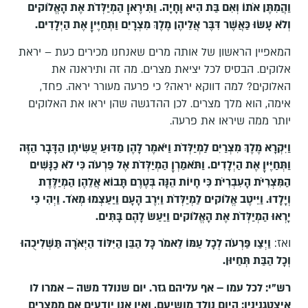
וַהֲמִתֶּן אֹתוֹ וְאִם בַּת הִיא וָחָיָה
.
וַתִּירֶאןָ הַמְיַלְּדֹת אֶת הָאֱלֹוקים
וְלֹא עָשׂוּ כַּאֲשֶׁר דִּבֶּר אֲלֵיהֶן מֶלֶךְ מִצְרָיִם וַתְּחַיֶּיןָ אֶת הַיְלָדִים
.
המאפיין הראשון של אותה מרים שאנחנו מכירים כעת – יראת
אלוקים. הבסיס לכל יציאת מצרים. מה זה ותיראנה את
האלוקים? למה דווקא יראה? כי פרעה מעורר יראה. פחד,
אימה, הוא מלך מצרים. לכן ההדגשה שהן יראו את האלוקים
יותר ממה שיראו את פרעה.
וַיִּקְרָא מֶלֶךְ מִצְרַיִם לַמְיַלְּדֹת וַיֹּאמֶר לָהֶן מַדּוּעַ עֲשִׂיתֶן הַדָּבָר הַזֶּה
וַתְּחַיֶּיןָ אֶת הַיְלָדִים
.
וַתֹּאמַרְןָ הַמְיַלְּדֹת אֶל פַּרְעֹה כִּי לֹא כַנָּשִׁים
הַמִּצְרִיֹּת הָעִבְרִיֹּת כִּי חָיוֹת הֵנָּה בְּטֶרֶם תָּבוֹא אֲלֵהֶן הַמְיַלֶּדֶת
וְיָלָדוּ
.
וַיֵּיטֶב אֱלֹוקים לַמְיַלְּדֹת וַיִּרֶב הָעָם וַיַּעַצְמוּ מְאֹד
.
וַיְהִי כִּי
יָרְאוּ הַמְיַלְּדֹת אֶת הָאֱלֹוקים וַיַּעַשׂ לָהֶם בָּתִּים
.
ואז:
וַיְצַו פַּרְעֹה לְכָל עַמּוֹ לֵאמֹר כָּל הַבֵּן הַיִּלּוֹד הַיְאֹרָה תַּשְׁלִיכֻהוּ
וְכָל הַבַּת תְּחַיּוּן
.
רש"י: לכל עמו – אף עליהם גזר. יום שנולד משה – אמרו לו
איצטגניניו: היום נולד מושיעם, ואין אנו יודעים אם ממצרים