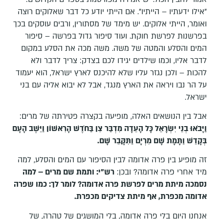
"אילו ידעתיו – הייתיו". אם הייתי יודע כל דבר שאלוקים רוצה
ואומר, הייתי אלוקים. יש מימד של מסתורין, ורבים עוסקים בכך
בפרשנות לפרשת חוקת. ועוד סיפור גדול בפרשה – סיפור
המים והסלע והמטה של משה. משה מכה את הסלע במקום
לדבר אליו, וכמו שילדים יגידו לכם בצדק: צריך לדבר ולא
להכות – ולכן נגזר עליו שלא להיכנס לארץ ישראל, הוא יעמוד
על הר נבו ויראה את הארץ מנגד, אבל לא יבוא אליה עם בני
ישראל.
אבל בין הנושאים האלה, מופיעה בקצרה פטירתה של מרים:
וַיָּבֹאוּ בְנֵי יִשְׂרָאֵל כָּל הָעֵדָה מִדְבַּר צִן בַּחֹדֶשׁ הָרִאשׁוֹן וַיֵּשֶׁב הָעָם
בְּקָדֵשׁ וַתָּמָת שָׁם מִרְיָם וַתִּקָּבֵר שָׁם
.
זה מופיע בין פרה אדומה לבין הסיפור עם המים והסלע, למה
מיד אחרי פרה אדומה? ובכן:
רש"י: ותמת שם מרים – למה
נסמכה מיתת מרים לפרשת פרה אדומה? לומר לך: כמו שפרה
אדומה מכפרת, אף מיתת צדיקים מכפרת.
אנחנו היום בלי פרה אדומה, בלי המושגים של טהרה, של