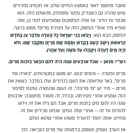
מעבר מחושך לאור באמצע החיים שלנו, אז חכמינו מזכירים
שיש טהרה גם כשצדיק נפטר ומסתלק מהעולם הזה. הוא
מכפר על הדור. אז אלה הפסוקים שמופיעים לפני כן, ומה
מופיע מיד אחרי הפסוק הזה על פטירת מרים? ממש ברצף,
הפסוק הבא הוא:
וַיָּבֹאוּ בְנֵי יִשְׂרָאֵל כָּל הָעֵדָה מִדְבַּר צִן בַּחֹדֶשׁ
הָרִאשׁוֹן וַיֵּשֶׁב הָעָם בְּקָדֵשׁ וַתָּמָת שָׁם מִרְיָם וַתִּקָּבֵר שָׁם
.
וְלֹא
הָיָה מַיִם לָעֵדָה וַיִּקָּהֲלוּ עַל מֹשֶׁה וְעַל אַהֲרֹן
.
רש"י: מכאן – שכל ארבעים שנה היה להם הבאר בזכות מרים.
מרים נפטרה – והמים יבשו. יש מושג במקורותינו, "בארה של
מרים", באר שליוותה את העם בנדודים שלו במדבר. כשאין את
מרים – מיד יש "מי מריבה", זה השם שהתורה נותנת לסיפור
הזה שמגיע אחרי פטירתה. ובכלל, זה מעורר מחשבה: ארבעים
שנה היו להם מים בזכות מרים, אבל הם גילו את זה וידעו
להודות על זה – אחרי שזה נעלם. אנחנו מכירים את זה
מחיינו, אתה לומד להעריך משהו אחרי שהוא נעלם.
אז הערב נעמיק ונעסוק בדמותה של מרים הנביאה. נלך