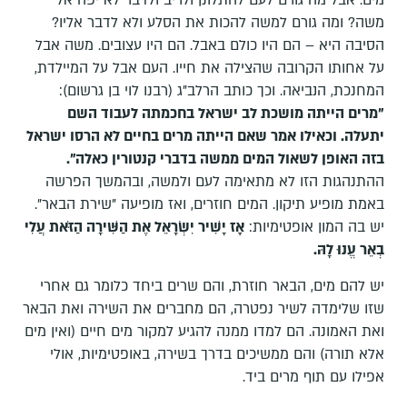
מים. אבל מה גורם לעם להתלונן ולריב ולדבר לא יפה אל
משה? ומה גורם למשה להכות את הסלע ולא לדבר אליו?
הסיבה היא – הם היו כולם באבל. הם היו עצובים. משה אבל
על אחותו הקרובה שהצילה את חייו. העם אבל על המיילדת,
המחנכת, הנביאה. וכך כותב הרלב"ג (רבנו לוי בן גרשום):
"מ
רים הייתה מושכת לב ישראל בחכמתה לעבוד השם
יתעלה. וכאילו אמר שאם הייתה מרים בחיים לא הרסו ישראל
בזה האופן לשאול המים ממשה בדברי קנטורין כאלה".
ההתנהגות הזו לא מתאימה לעם ולמשה, ובהמשך הפרשה
באמת מופיע תיקון. המים חוזרים, ואז מופיעה "שירת הבאר".
יש בה המון אופטימיות:
אָז יָשִׁיר יִשְׂרָאֵל אֶת הַשִּׁירָה הַזֹּאת עֲלִי
בְאֵר עֱנוּ לָהּ
.
יש להם מים, הבאר חוזרת, והם שרים ביחד כלומר גם אחרי
שזו שלימדה לשיר נפטרה, הם מחברים את השירה ואת הבאר
ואת האמונה. הם למדו ממנה להגיע למקור מים חיים (ואין מים
אלא תורה) והם ממשיכים בדרך בשירה, באופטימיות, אולי
אפילו עם תוף מרים ביד.