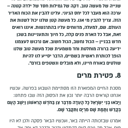
שנייה של מעשה טוב. דקה של גמילות חסד של ילדה קטנה –
ערכה הוא מעבר לכל יחס הגיוני. עלינו להבין את הכוח האדיר
הזה. צריך להבין מי אנו. כל מעשה קטן שלנו יכול לשנות את
העולם. שם, למעלה, מדווחים עליו בהתרגשות. איננו רואים
זאת, אבל כל הארת פנים קלה, כל חיוך והתעניינות בשכן
חדש בבניין – הכול נחשב, הכול חשוב. אם נרכוש לעצמנו
ידיעה ברורה מוחלטת וחד משמעית שכל מעשה טוב שלנו
הופך לכותרת ראשית בשמיים, הדבר יסייע לנו להיות
שולטים באורח חיינו, ולא מובלים ונשטפים בזרם".
8. פטירת מרים
מסכת החיים המפוארת הזו מסתיימת השבוע בפרשה. עכשיו
אנחנו קוראים הרבה יותר נכון את הפסוק הזה שבו פתחנו:
וַיָּבֹאוּ בְנֵי יִשְׂרָאֵל כָּל הָעֵדָה מִדְבַּר צִן בַּחֹדֶשׁ הָרִאשׁוֹן וַיֵּשֶׁב הָעָם
בְּקָדֵשׁ וַתָּמָת שָׁם מִרְיָם וַתִּקָּבֵר שָׁם
.
אמרנו שבזכותה הייתה באר, ועכשיו הבאר פסקה ולכן לא היו