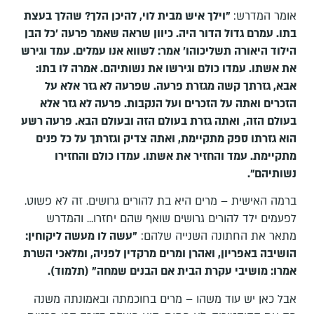
אומר המדרש:
"וילך איש מבית לוי, להיכן הלך? שהלך בעצת
בתו. עמרם גדול הדור היה. כיוון שראה שאמר פרעה 'כל הבן
הילוד היאורה תשליכוהו' אמר: לשווא אנו עמלים. עמד וגירש
את אשתו. עמדו כולם וגירשו את נשותיהם. אמרה לו בתו:
אבא, גזרתך קשה מגזרת פרעה. שפרעה לא גזר אלא על
הזכרים ואתה על הזכרים ועל הנקבות. פרעה לא גזר אלא
בעולם הזה,
ואתה גזרת בעולם הזה ובעולם הבא. פרעה רשע
הוא גזרתו ספק מתקיימת, ואתה צדיק וגזרתך על כל פנים
מתקיימת. עמד והחזיר את אשתו. עמדו כולם והחזירו
נשותיהם".
ברמה האישית – מרים היא בת להורים גרושים. זה לא פשוט.
לפעמים ילד להורים גרושים שואף שהם יחזרו... והמדרש
מתאר את החתונה השנייה שלהם:
"עשה לו מעשה ליקוחין:
הושיבה באפריון, ואהרן ומרים מרקדין לפניה, ומלאכי השרת
אמרו: מושיבי עקרת הבית אם הבנים שמחה" (תלמוד).
אבל כאן יש עוד משהו – מרים בחוכמתה ובאמונתה משנה