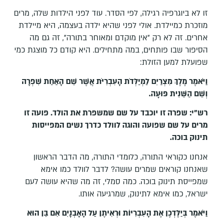
זו לא ביוגרפיה רגילה, לפי הסדר. עוד לפני הילדות שלה, מרים
מוזכרת כמיילדת. אולי לפני שהיא ילדה בעצמה, היא מיילדת
אחרים. זה לא רק "אין מוקדם ומאוחר בתורה", זה גם מה
הסיפור שבו פותחים, במה מתחילים. היא קודם כל מוצגת כמי
שפועלת למען הזולת:
וַיֹּאמֶר מֶלֶךְ מִצְרַיִם לַמְיַלְּדֹת הָעִבְרִיֹּת אֲשֶׁר שֵׁם הָאַחַת שִׁפְרָה
וְשֵׁם הַשֵּׁנִית פּוּעָה
.
רש"י: שפרה זו יוכבד על שם שמשפרת את הולד. פועה זו
מרים על שם שפועה והוגה לוולד כדרך נשים המפייסות
תינוק בוכה.
אנחנו כקוראי התורה, כלומדי התורה, מה הדבר הראשון
שאנחנו קוראים שמרים עושה? לדבר לוולד כמו אימא
שמפייסת תינוק בוכה. כמה סמלי, זה מה שהיא עושה לעם
ישראל, כמו אימא לתינוק, שמרגיעה אותו.
וַיֹּאמֶר בְּיַלֶּדְכֶן אֶת הָעִבְרִיּוֹת וּרְאִיתֶן עַל הָאָבְנָיִם אִם בֵּן הוּא