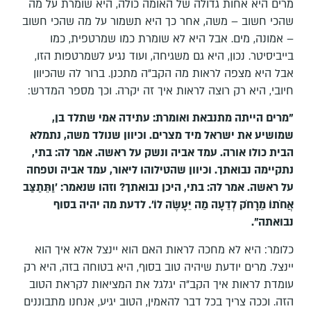
מרים היא אחות גדולה של האומה כולה, היא שומרת על מה
שהכי חשוב – משה, אחר כך היא תשמור על מה שהכי חשוב
– אמונה, מים. אבל היא לא שומרת כמו שמרטפית, כמו
בייביסיטר. נכון, היא גם משגיחה, ועוד נגיע לשמרטפות הזו,
אבל היא מצפה לראות מה הקב"ה מתכנן. ברור לה שהכיוון
חיובי, היא רק רוצה לראות איך זה יקרה. וכך מספר המדרש:
"מרים הייתה מתנבאת ואומרת: עתידה אמי שתלד בן,
שמושיע את ישראל מיד מצרים. וכיוון שנולד משה, נתמלא
הבית כולו אורה. עמד אביה ונשק על ראשה. אמר לה: בתי,
נתקיימה נבואתך. וכיוון שהטילוהו ליאור, עמד אביה וטפחה
על ראשה. אמר לה: בתי, היכן נבואתך? וזהו שנאמר: '
וַתֵּתַצַּב
אֲחֹתוֹ מֵרָחֹק לְדֵעָה מַה יֵּעָשֶׂה לוֹ
'. לדעת מה יהיה בסוף
נבואתה".
כלומר: היא לא מחכה לראות האם הוא יינצל אלא איך הוא
יינצל. מרים יודעת שיהיה טוב בסוף, היא בטוחה בזה, היא רק
עומדת לראות איך הקב"ה יגלגל את המציאות לקראת הטוב
הזה. וככה צריך בכל דבר להאמין, הטוב יגיע, אנחנו מתבוננים