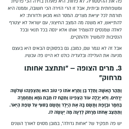
פה את ההיסטוריה. לא פחות. היא פועלת בזירה הכי פרטית
ומשפחתית וביתית, אבל זו הרי הזירה הכי חשובה, וממנה היא
תורמת לכל יציאת מצרים. המסר הוא מכאן ולדורות: לא
להתייאש, לא משנה מה המצב החיצוני, עם ישראל לא יצטרף
לאלה שמנסים להשמיד אותו אלא ינסה בכל תנאי ובכל
הנסיבות להמשיך ולהתקיים.
אבל זה לא נגמר שם, כמובן. גם בפסוקים הבאים היא בעצם
מניעה את העלילה ובלעדיה כולנו לא היינו פה עכשיו.
3. מרים הצופה – "ותתצב אחותו
מרחוק"
וַתַּהַר הָאִשָּׁה וַתֵּלֶד בֵּן וַתֵּרֶא אֹתוֹ כִּי טוֹב הוּא וַתִּצְפְּנֵהוּ שְׁלֹשָׁה
יְרָחִים
.
וְלֹא יָכְלָה עוֹד הַצְּפִינוֹ וַתִּקַּח לוֹ תֵּבַת גֹּמֶא וַתַּחְמְרָה
בַחֵמָר וּבַזָּפֶת וַתָּשֶׂם בָּהּ אֶת הַיֶּלֶד וַתָּשֶׂם בַּסּוּף עַל שְׂפַת הַיְאֹר
.
וַתֵּתַצַּב אֲחֹתוֹ מֵרָחֹק לְדֵעָה מַה יֵּעָשֶׂה לוֹ
.
יש פה תפקיד של "אחות גדולה", במובן מסוים לאורך השנים