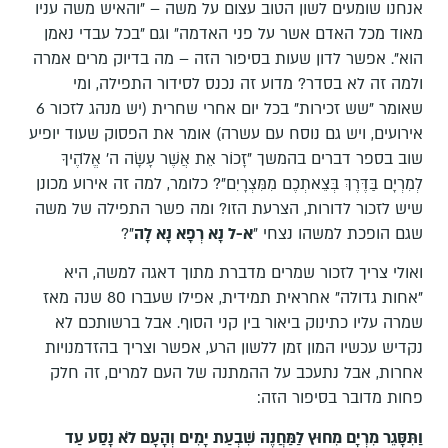
אנחנו שומעים לשון הטוב עצום על משה – "והאיש משה עניו
מאוד מכל האדם אשר על פני האדמה" וגם "בכל עבדי נאמן
הוא". אפשר לדון שעות בסיפור הזה – מה בדיוק מרים אמרה
ולמה זה לא בסדר? מדוע זה נכנס לסידור התפילה, ומי
שאומר "שש זכירות" בכל יום אחרי שחרית (יש מנהג לזכור 6
אירועים, ויש גם נוסח עם עשרה) אומר את הפסוק שעוד יופיע
שוב בספר דברים בהמשך "זָכוֹר אֵת אֲשֶׁר עָשָׂה ה' אֱלֹהֶיךָ
לְמִרְיָם בַּדֶּרֶךְ בְּצֵאתְכֶם מִמִּצְרָיִם"? כלומר, למה זה אירוע מכונן
שיש לזכור לדורות, הצרעת הזו? ומה פשר התפילה של משה
שגם הופכת למשהו נצחי "
א-ל נָא רְפָא נָא לָה
"?
ואולי צריך לזכור שמרים מדברת מתוך דאגה למשה, היא
"אחות גדולה" אחראית תמידית, אפילו שעברו 80 שנה מאז
שמרה עליו כתינוק ביאור בין קני הסוף. אבל ברשותכם לא
נקדיש עכשיו המון זמן ללשון הרע, אפשר וצריך בהזדמנויות
אחרות, אבל נתעכב על ההמתנה של העם למרים, זה חלק
פחות מדובר בסיפור הזה:
וַתִּסָּגֵר מִרְיָם מִחוּץ לַמַּחֲנֶה שִׁבְעַת יָמִים וְהָעָם לֹא נָסַע עַד