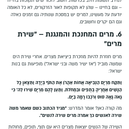
למירב תשומת הלב בפרשות. חשוב לזכור שיש תקופות בחייה
– וגם בחיינו – שהן לא תקופות לאור הזרקורים, לא כל האומה
יודעת על מעשינו, למרים יש במסכת שנותיה גם זמנים כאלה
וגם הם יקרים וחשובים.
6. מרים המחנכת והמנגנת – "שירת
מרים"
מרים חוזרת להיות מוזכרת ביציאת מצרים. אחרי שירת הים
שמשה מוביל ("אז ישיר משה ובני ישראל") מופיעות גם בנות
ישראל:
וַתִּקַּח מִרְיָם הַנְּבִיאָה אֲחוֹת אַהֲרֹן אֶת הַתֹּף בְּיָדָהּ וַתֵּצֶאןָ כָל
הַנָּשִׁים אַחֲרֶיהָ בְּתֻפִּים וּבִמְחֹלֹת. וַתַּעַן לָהֶם מִרְיָם שִׁירוּ לַה' כִּי
גָאֹה גָּאָה סוּס וְרֹכְבוֹ רָמָה בַיָּם.
מה קורה כאן? אומר המדרש:
"מגיד הכתוב כשם שאמר משה
שירה לאנשים כך אמרה מרים שירה לנשים".
השירה של הנשים יוצאות מצרים היא עם תוף, תופים, מחולות