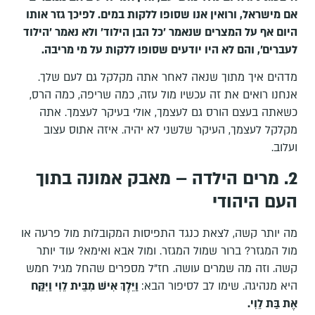
אם מישראל, ורואין אנו שסופו ללקות במים. לפיכך גזר אותו
היום אף על המצרים שנאמר 'כל הבן הילוד' ולא נאמר 'הילוד
לעברים', והם לא היו יודעים שסופו ללקות על מי מריבה.
מדהים איך מתוך שנאה לאחר אתה מקלקל גם לעם שלך.
אנחנו רואים את זה עכשיו מול עזה, כמה שריפה, כמה הרס,
כשאתה בעצם הורס גם לעצמך, אולי בעיקר לעצמך. אתה
מקלקל לעצמך, העיקר שלשני לא יהיה. איזה אתוס עצוב
ועלוב.
2. מרים הילדה – מאבק אמונה בתוך
העם היהודי
מה יותר קשה, לצאת כנגד התפיסות המקובלות מול פרעה או
מול המגזר? ברור שמול המגזר. ומול אבא ואימא? עוד יותר
קשה. וזה מה שמרים עושה. חז"ל מספרים שהחל מגיל חמש
היא מנהיגה. שימו לב לסיפור הבא:
וַיֵּלֶךְ אִישׁ מִבֵּית לֵוִי וַיִּקַּח
אֶת בַּת לֵוִי
.