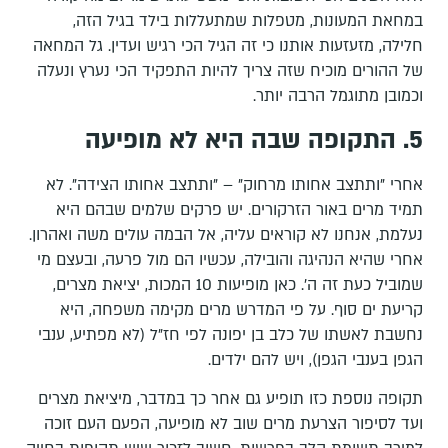
במחאת המעונות, מטפלות שמתעללות בילד בגיל הזה,
חלילה, מזעזעות אותנו כי זה הגיל הכי רגיש ועדין. גל המחאה
של ההורים מוכיח שזה צריך להיות התפקיד הכי נערץ ונעלה
וכמובן מתוגמל הרבה יותר.
5. התקופה שבה היא לא מופיעה
אחרי "ותתצב אחותו מרחוק" – "ותתצב אחותו הצידה". לא
תמיד מרים באור הזרקורים. יש פרקים שלמים שבהם היא
נעלמת, אנחנו לא קוראים עליה, אל הבמה עולים משה ואהרון.
אחרי שהיא הנהיגה והובילה, עכשיו הם מול פרעה, ובעצם מי
שמוביל כעת זה ה'. כאן מופיעות 10 המכות, יציאת מצרים,
קריעת ים סוף. על פי המדרש מרים מקימה משפחה, היא
נחשבת לאשתו של כלב בן יפונה לפי חז"ל (לא מפתיע, ענבי
הגפן בענבי הגפן), ויש להם ילדים.
תקופה נוספת כזו תופיע גם אחר כך במדבר, מיציאת מצרים
ועד לסיפור הצרעת מרים שוב לא מופיעה, הפעם העם זוכה