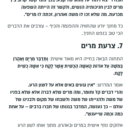
הבודד יצא ללמד על מנהג של קבע. בכך נוצר קשר קרוב בין
מרים לבין חניכותיה הנשים, ולקשר זה הייתה השפעה
מכרעת. מה שלא זכו לו משה ואהרון, זכתה לו מרים".
כל מחנך יודע שהחוויה וההפנמה והכיף – צורבים את הדברים
הכי טוב בנפש החניך..
7. צרעת מרים
התחנה הבאה בחייה היא מאוד אישית:
וַתְּדַבֵּר מִרְיָם וְאַהֲרֹן
בְּמֹשֶׁה עַל אֹדוֹת הָאִשָּׁה הַכֻּשִׁית אֲשֶׁר לָקָח כִּי אִשָּׁה כֻשִׁית
לָקָח.
אומר המדרש:
"אין נגעים באים אלא על לשון הרע.
והרי דברים קל וחומר, ומה מרים שלא דברה אלא שלא בפניו
של משה ולהנייתו של משה ולשבחו של מקום ולבנינו של
עולם – כך נענשה, המדבר בגנותו של חברו ברבים – על אחת
כמה וכמה שייענש".
אלוקים נוזף אישית במרים ובאהרון. מתוך אותו לשון הרע