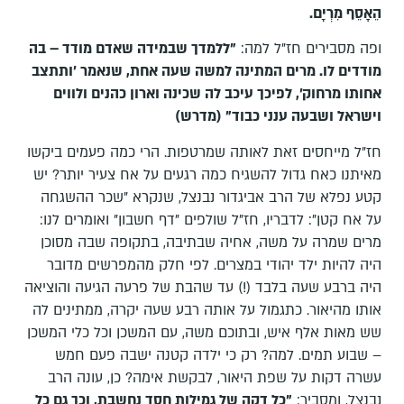
הֵאָסֵף מִרְיָם.
ופה מסבירים חז"ל למה:
"ללמדך שבמידה שאדם מודד – בה
מודדים לו. מרים המתינה למשה שעה אחת, שנאמר 'ותתצב
אחותו מרחוק', לפיכך עיכב לה שכינה וארון כהנים ולווים
וישראל ושבעה ענני כבוד" (מדרש)
חז"ל מייחסים זאת לאותה שמרטפות. הרי כמה פעמים ביקשו
מאיתנו כאח גדול להשגיח כמה רגעים על אח צעיר יותר? יש
קטע נפלא של הרב אביגדור נבנצל, שנקרא "שכר ההשגחה
על אח קטן": לדבריו, חז"ל שולפים "דף חשבון" ואומרים לנו:
מרים שמרה על משה, אחיה שבתיבה, בתקופה שבה מסוכן
היה להיות ילד יהודי במצרים. לפי חלק מהמפרשים מדובר
היה ברבע שעה בלבד (!) עד שהבת של פרעה הגיעה והוציאה
אותו מהיאור. כתגמול על אותה רבע שעה יקרה, ממתינים לה
שש מאות אלף איש, ובתוכם משה, עם המשכן וכל כלי המשכן
– שבוע תמים. למה? רק כי ילדה קטנה ישבה פעם חמש
עשרה דקות על שפת היאור, לבקשת אימה? כן, עונה הרב
נבנצל, ומסביר:
"כל דקה של גמילות חסד נחשבת, וכך גם כל