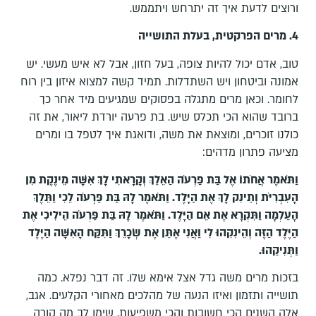
ורוצים לדעת איך זה יתרחש ויתממש.
4. מרים הפרקטית, בעלת התושייה
טוב, אדם יכול להיות צופה, בעל חזון, אבל לא איש מעשי. יש
אמונה וביטחון ויש השתדלות. תמיד קשה למצוא איזון בין רוח
לחומר. וכאן מרים מתגלה בפסוקים שמגיעים מיד אחר כך
ברובד שהוא הכי תכלס שיש. בת פרעה יורדת ליאור, את זה
כולנו זוכרים, ומוצאת את משה, ודואגת איך לטפל בו ומרים
מציעה פתרון מדהים:
וַתֹּאמֶר אֲחֹתוֹ אֶל בַּת פַּרְעֹה הַאֵלֵךְ וְקָרָאתִי לָךְ אִשָּׁה מֵינֶקֶת מִן
הָעִבְרִיֹּת וְתֵינִק לָךְ אֶת הַיָּלֶד
.
וַתֹּאמֶר לָהּ בַּת פַּרְעֹה לֵכִי וַתֵּלֶךְ
הָעַלְמָה וַתִּקְרָא אֶת אֵם הַיָּלֶד
.
וַתֹּאמֶר לָהּ בַּת פַּרְעֹה הֵילִיכִי אֶת
הַיֶּלֶד הַזֶּה וְהֵינִקִהוּ לִי וַאֲנִי אֶתֵּן אֶת שְׂכָרֵךְ וַתִּקַּח הָאִשָּׁה הַיֶּלֶד
וַתְּנִיקֵהוּ
.
בזכות מרים משה גדל אצל אימא שלו. זה דבר נפלא. כמה
תושייה ותזמון ואיזו הנעה של מהלכים מאחורי הקלעים. אגב,
אלה השנים הכי חשובות והכי משפיעות. שימו לב מה קורה