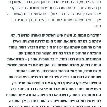
הובילה לחטא, פה הגברים מבקשים והן לא), בבניין המשכן הן
כן חוצות לתת, בחטא המרגלים (הפרשן שמכונה ה"כלי יקר"
אומר שצריך היה לשלוח מרגלות), בחטא של קורח (אשתו של
און בן פלת מצילה אותו). למה זה ככה? הנה, כך מסביר הרב
נריה:
"הדברים תמוהים. משה איש האלוקים ואהרון קדוש ה', לא
עלתה בידם להעלות את המוני העם לדרגה הרצויה, ואילו
מרים אחותם עשתה וגם יכולה! איך קרה הדבר? דומה שסוד
ההצלחה החינוכית תלוי במידת הקשר של המחנך עם
המחונכים. משה רבנו לימד, דיבר והוכיח. אהרון – תורת אמת
הייתה בפיהו, אהבת השלום שלו הקיפה את כל מחנה ישראל.
אולם מרים, נוסף על הלימוד וההדרכה, על מעשי החסד
שהתחילה בהם עוד בגיל צעיר ביותר במצרים, היא שרה עם
הנשים! היא רקדה איתן! במקרא אנו פוגשים את מרים רק
פעם אחת בתוך המחולות, אבל וודאי היה דבר זה חוזר בכל
הזדמנות של שמחה, בשבט או במשפחה. התורה אינה מוסרת
לנו פרטים על החיים השוטפים של העם במדבר, אך המקרה