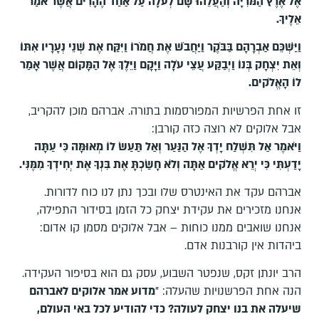
אֶל אֶרֶץ הַמֹּרִיָּה וְהַעֲלֵהוּ שָׁם לְעֹלָה עַל אַחַד הֶהָרִים אֲשֶׁר אֹמַר
אֵלֶיךָ
.
וַיַּשְׁכֵּם אַבְרָהָם בַּבֹּקֶר וַיַּחֲבֹשׁ אֶת חֲמֹרוֹ וַיִּקַּח אֶת שְׁנֵי נְעָרָיו אִתּוֹ
וְאֵת יִצְחָק בְּנוֹ וַיְבַקַּע עֲצֵי עֹלָה וַיָּקָם וַיֵּלֶךְ אֶל הַמָּקוֹם אֲשֶׁר אָמַר
לוֹ הָאֱלֹקים
.
זו אחת הפרשיות המפורסמות בתורה. אברהם מוכן להקריב,
אבל אלוקים לא רוצה כזה קורבן:
וַיֹּאמֶר אַל תִּשְׁלַח יָדְךָ אֶל הַנַּעַר וְאַל תַּעַשׂ לוֹ מְאוּמָּה כִּי עַתָּה
יָדַעְתִּי כִּי יְרֵא אֱלֹקים אַתָּה וְלֹא חָשַׂכְתָּ אֶת בִּנְךָ אֶת יְחִידְךָ מִמֶּנִּי
.
אברהם עקד את האינטרס שלו ובכך נתן לנו כוח לדורות.
אנחנו מזכירים את עקידת יצחק כל הזמן בסידור התפילה,
אנחנו שואבים ממנו כוחות – אבל אלוקים מסמן קו אדום:
ביהדות אין קורבנות אדם.
הרב יונתן זקס, שנפטר השבוע, עסק גם הוא בסיפור העקידה.
הנה אחת הפרשנויות שהעלה: "
מדוע אמר אלוקים לאברהם
שיעלה את בנו יצחק לעולה? כדי להודיע לכל באי העולם,