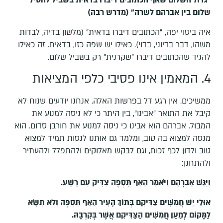
"גדול השלום שאף הכתובים דיברו בדאית בשביל להטיל
שלום בין אברהם לשרה" (מדרש רבה)
איה ביטוי יפה, "הכתובים דיברו בדאית" (מלשון בדיה, לבדות
משהו, דבר בדיוני, בדוי). כאילו יש שפה כזו, בדאית. זה כאילו
להגיד שהכתובים דיברו "שקרנית" רק בשביל שלום.
4. המאמין אינו פסיבי כלפי המציאות
ממשיכים. אין רגע דל בפרשות האלה. אנחנו יודעים שנוח לא
קיבל את התואר "אבינו", בין היתר כי לא ניסה למנוע את
המבול. אברהם הוא אבינו כי ניסה למנוע את חורבן סדום. הוא
מנסה למצוא בה טוב, ומלמד גם אותנו לנסות תמיד למצוא
טוב ולדון לכף זכות, וגם לבקש מאלוקים ולהתפלל ולהעתיר
ולהתחנן:
וַיִּגַּשׁ אַבְרָהָם וַיֹּאמַר הַאַף תִּסְפֶּה צַדִּיק עִם רָשָׁע
.
אוּלַי יֵשׁ חֲמִשִּׁים צַדִּיקִם בְּתוֹךְ הָעִיר הַאַף תִּסְפֶּה וְלֹא תִשָּׂא
לַמָּקוֹם לְמַעַן חֲמִשִּׁים הַצַּדִּיקִם אֲשֶׁר בְּקִרְבָּהּ
.