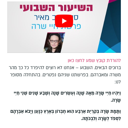
להורדת קובץ שמע לחצו כאן
ברוכים הבאים. השבוע – אנחנו לא רוצים להיפרד כל כך מהר
משרה ומאברהם. בפרשתנו שניהם נפטרים. בהתחלה מסופר
לנו:
וַיִּהְיוּ חַיֵּי שָׂרָה מֵאָה שָׁנָה וְעֶשְׂרִים שָׁנָה וְשֶׁבַע שָׁנִים שְׁנֵי חַיֵּי
שָׂרָה
.
וַתָּמָת שָׂרָה בְּקִרְיַת אַרְבַּע הִוא חֶבְרוֹן בְּאֶרֶץ כְּנָעַן וַיָּבֹא אַבְרָהָם
לִסְפֹּד לְשָׂרָה וְלִבְכֹּתָהּ
.