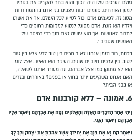
סולם הערכים שלו היה הפוך והוא בחר להקריב את בנותיו
למען האורחים. פעמים רבות ניצבים בני אדם בהתמודדויות
מסוג זה. לפעמים אדם יכול לסייע לכל העולם, אך את אשתו
וילדיו הוא זונח. אדם מסוגל לנסוע למקומות רחוקים כדי
לתרום לאנושות, אך הוא עושה זאת תוך כדי רמיסה של
האנשים שסביבו".
בכנות, רוב הזמן אנחנו לא בוחרים בין טוב לרע אלא בין טוב
לטוב. בין ערכים חיוביים שונים. העיקר הוא האיזון. אצל לוט
הוא לא מתוקן כמו אצל אברהם. וזה מעורר אותנו לשאלה,
האם אנחנו משקיעים יותר בחוץ או בפנים? באורחים ובזרים
או בבני הבית?
6. אמונה – ללא קורבנות אדם
וַיְהִי אַחַר הַדְּבָרִים הָאֵלֶּה וְהָאֱלֹקים נִסָּה אֶת אַבְרָהָם וַיֹּאמֶר אֵלָיו
אַבְרָהָם וַיֹּאמֶר הִנֵּנִי
.
וַיֹּאמֶר קַח נָא אֶת בִּנְךָ אֶת יְחִידְךָ אֲשֶׁר אָהַבְתָּ אֶת יִצְחָק וְלֶךְ לְךָ