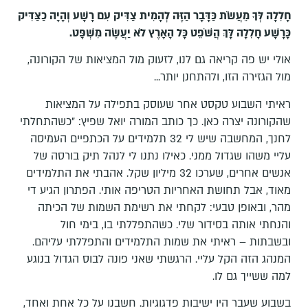
חָלִלָה לְּךָ מֵעֲשֹׂת כַּדָּבָר הַזֶּה לְהָמִית צַדִּיק עִם רָשָׁע וְהָיָה כַצַּדִּיק
כָּרָשָׁע חָלִלָה לָּךְ הֲשֹׁפֵט כָּל הָאָרֶץ לֹא יַעֲשֶׂה מִשְׁפָּט
.
אולי יש פה קריאה גם לנו, לזעוק מול המציאות של הקורונה,
מול הגזירה הזו, ולהתחנן יותר...
ראיתי השבוע טקסט אחר שעוסק בתפילה על המציאות
שהקורונה יצרה כאן. כך כותב המורה יואל שפיץ: "כשהתחלתי
לחנך, המחשבה שיש לי 32 תלמידים על הכתפיים העמיסה
עליי משהו שגדול ממני. כאילו נתנו לי לנהל תיק בורסה של
אנשים אחרים, שערכו 32 מיליון שקל. אהבתי את התלמידים
מאוד, אבל תחושת האחריות הטריפה אותי. הפתרון הגיע די
מהר, ובאופן טבעי: לקחתי את רשימת השמות של הכיתה
והנחתי אותה בסידור שלי. כשהתפללתי בו, בימי חול
ובשבתות – ראיתי את שמות התלמידים והתפללתי עליהם.
המנהג הזה הקל עליי. הרגשתי שאני פונה לבוס הגדול בנוגע
למה ששייך גם לו.
בשבוע שעבר היו ישיבות פדגוגיות. חשבנו על כל אחת ואחד,