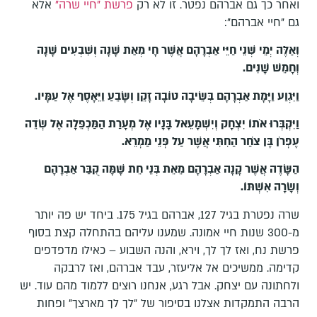
ואחר כך גם אברהם נפטר. זו לא רק
פרשת "חיי שרה"
אלא
גם "חיי אברהם":
וְאֵלֶּה יְמֵי שְׁנֵי חַיֵּי אַבְרָהָם אֲשֶׁר חָי מְאַת שָׁנָה וְשִׁבְעִים שָׁנָה
וְחָמֵשׁ שָׁנִים
.
וַיִּגְוַע וַיָּמָת אַבְרָהָם בְּשֵׂיבָה טוֹבָה זָקֵן וְשָׂבֵעַ וַיֵּאָסֶף אֶל עַמָּיו
.
וַיִּקְבְּרוּ אֹתוֹ יִצְחָק וְיִשְׁמָעֵאל בָּנָיו אֶל מְעָרַת הַמַּכְפֵּלָה אֶל שְׂדֵה
עֶפְרֹן בֶּן צֹחַר הַחִתִּי אֲשֶׁר עַל פְּנֵי מַמְרֵא
.
הַשָּׂדֶה אֲשֶׁר קָנָה אַבְרָהָם מֵאֵת בְּנֵי חֵת שָׁמָּה קֻבַּר אַבְרָהָם
וְשָׂרָה אִשְׁתּוֹ
.
שרה נפטרת בגיל 127, אברהם בגיל 175. ביחד יש פה יותר
מ-300 שנות חיי אמונה. שמענו עליהם בהתחלה קצת בסוף
פרשת נח, ואז לך לך, וירא, והנה השבוע – כאילו מדפדפים
קדימה. ממשיכים אל אליעזר, עבד אברהם, ואז לרבקה
ולחתונה עם יצחק. אבל רגע, אנחנו רוצים ללמוד מהם עוד. יש
הרבה התמקדות אצלנו בסיפור של "לך לך מארצך" ופחות