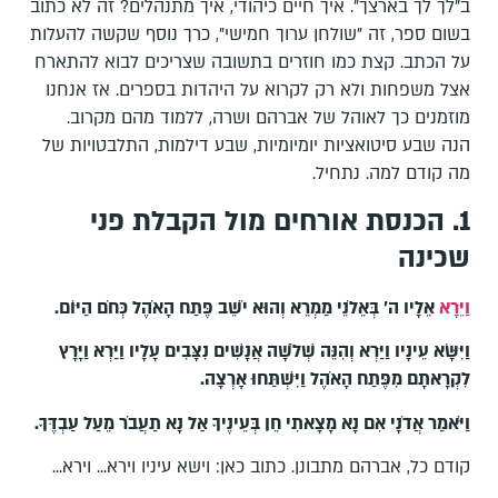
ב"לך לך בארצך". איך חיים כיהודי, איך מתנהלים? זה לא כתוב
בשום ספר, זה "שולחן ערוך חמישי", כרך נוסף שקשה להעלות
על הכתב. קצת כמו חוזרים בתשובה שצריכים לבוא להתארח
אצל משפחות ולא רק לקרוא על היהדות בספרים. אז אנחנו
מוזמנים כך לאוהל של אברהם ושרה, ללמוד מהם מקרוב.
הנה שבע סיטואציות יומיומיות, שבע דילמות, התלבטויות של
מה קודם למה. נתחיל.
1. הכנסת אורחים מול הקבלת פני
שכינה
וַיֵּרָא
אֵלָיו ה' בְּאֵלֹנֵי מַמְרֵא וְהוּא יֹשֵׁב פֶּתַח הָאֹהֶל כְּחֹם הַיּוֹם
.
וַיִּשָּׂא עֵינָיו וַיַּרְא וְהִנֵּה שְׁלֹשָׁה אֲנָשִׁים נִצָּבִים עָלָיו וַיַּרְא וַיָּרָץ
לִקְרָאתָם מִפֶּתַח הָאֹהֶל וַיִּשְׁתַּחוּ אָרְצָה
.
וַיֹּאמַר אֲדֹנָי אִם נָא מָצָאתִי חֵן בְּעֵינֶיךָ אַל נָא תַעֲבֹר מֵעַל עַבְדֶּךָ.
קודם כל, אברהם מתבונן. כתוב כאן: וישא עיניו וירא... וירא...