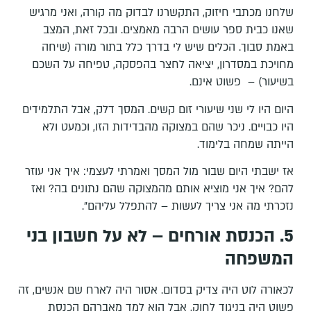
שלחנו מכתבי חיזוק, התקשרנו לבדוק מה קורה, ואני מרגיש
שאנו כבית ספר עושים הרבה מאמצים. ובכל זאת, המצב
באמת סבוך. הכלים שיש לי בדרך כלל בתור מורה (שיחה
מחויכת במסדרון, יציאה לחצר בהפסקה, טפיחה על השכם
בשיעור) – פשוט אינם.
היום היו לי שני שיעורי זום קשים. המסך דלק, אבל התלמידים
היו כבויים. ניכר שהם במצוקה מהבדידות הזו, וכמעט ולא
הייתה שמחה בלימוד.
אז ישבתי היום שבור מול המסך ואמרתי לעצמי: איך אני עוזר
להם? איך אני מוציא אותם מהמצוקה שהם נתונים בה? ואז
נזכרתי מה אני צריך לעשות – להתפלל עליהם".
5. הכנסת אורחים – לא על חשבון בני
המשפחה
לכאורה לוט היה צדיק בסדום. אסור היה לארח שם אנשים, זה
פשוט היה בניגוד לחוק, אבל הוא למד מאברהם הכנסת