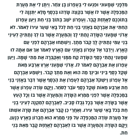
מִלְּפָנַי שְׁמָעוּנִי וּפִגְעוּ לִי בְּעֶפְרוֹן בֶּן צֹחַר.
וְיִתֶּן לִי אֶת מְעָרַת
הַמַּכְפֵּלָה אֲשֶׁר לוֹ אֲשֶׁר בִּקְצֵה שָׂדֵהוּ בְּכֶסֶף מָלֵא יִתְּנֶנָּה לִי
בְּתוֹכְכֶם לַאֲחֻזַּת קָבֶר.
וְעֶפְרוֹן יֹשֵׁב בְּתוֹךְ בְּנֵי חֵת וַיַּעַן עֶפְרוֹן
הַחִתִּי אֶת אַבְרָהָם בְּאָזְנֵי בְנֵי חֵת לְכֹל בָּאֵי שַׁעַר עִירוֹ לֵאמֹר.
לֹא
אֲדֹנִי שְׁמָעֵנִי הַשָּׂדֶה נָתַתִּי לָךְ וְהַמְּעָרָה אֲשֶׁר בּוֹ לְךָ נְתַתִּיהָ לְעֵינֵי
בְנֵי עַמִּי נְתַתִּיהָ לָּךְ קְבֹר מֵתֶךָ. וַיִּשְׁתַּחוּ אַבְרָהָם לִפְנֵי עַם
הָאָרֶץ.
וַיְדַבֵּר אֶל עֶפְרוֹן בְּאָזְנֵי עַם הָאָרֶץ לֵאמֹר אַךְ אִם אַתָּה לוּ
שְׁמָעֵנִי נָתַתִּי כֶּסֶף הַשָּׂדֶה קַח מִמֶּנִּי וְאֶקְבְּרָה אֶת מֵתִי שָׁמָּה.
וַיַּעַן
עֶפְרוֹן אֶת אַבְרָהָם לֵאמֹר לוֹ.
אֲדֹנִי שְׁמָעֵנִי אֶרֶץ אַרְבַּע מֵאֹת
שֶׁקֶל כֶּסֶף בֵּינִי וּבֵינְךָ מַה הִוא וְאֶת מֵתְךָ קְבֹר. וַיִּשְׁמַע אַבְרָהָם
אֶל עֶפְרוֹן וַיִּשְׁקֹל אַבְרָהָם לְעֶפְרֹן אֶת הַכֶּסֶף אֲשֶׁר דִּבֶּר בְּאָזְנֵי בְנֵי
חֵת אַרְבַּע מֵאוֹת שֶׁקֶל כֶּסֶף עֹבֵר לַסֹּחֵר.
וַיָּקָם שְׂדֵה עֶפְרוֹן אֲשֶׁר
בַּמַּכְפֵּלָה אֲשֶׁר לִפְנֵי מַמְרֵא הַשָּׂדֶה וְהַמְּעָרָה אֲשֶׁר בּוֹ וְכָל הָעֵץ
אֲשֶׁר בַּשָּׂדֶה אֲשֶׁר בְּכָל גְּבֻלוֹ סָבִיב.
לְאַבְרָהָם לְמִקְנָה לְעֵינֵי בְנֵי
חֵת בְּכֹל בָּאֵי שַׁעַר עִירו.
וְאַחֲרֵי כֵן קָבַר אַבְרָהָם אֶת שָׂרָה אִשְׁתּוֹ
אֶל מְעָרַת שְׂדֵה הַמַּכְפֵּלָה עַל פְּנֵי מַמְרֵא הִוא חֶבְרוֹן בְּאֶרֶץ כְּנָעַן.
וַיָּקָם הַשָּׂדֶה וְהַמְּעָרָה אֲשֶׁר בּוֹ לְאַבְרָהָם לַאֲחֻזַּת קָבֶר מֵאֵת בְּנֵי
חֵת
.