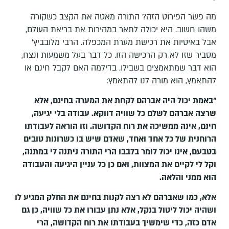
מה פשר הפירוט הזה? התורה מאטה את הקצב כשקורה
משהו חשוב. היא יכולה לתאר במהירות את בריאת העולם,
אבל באיטיות את רכישת מערת המכפלה. הרבי מלובביץ'
מסביר שזו לא רק הרכישה הזו. כל דבר בעל משמעות ונצח,
הוא דבר שמתאמצים בשבילו. בדילמה האם לקבל חינם או
להתאמץ, הוא מורה לנו להתאמץ:
"באמת יכול היה אברהם לקחת את המערה בחינם, אלא
שרצה אברהם לשלם כל שוויה דווקא. עבודה בלי יגיעה,
חינם, אינה ממשיכה את רוח הקדושה. וזו הוראה לעבודתו
הרוחנית של כל אחד ואחד, שאדם שיש בו כשרונות טובים
בטבעם, אינו יכול לומר בלבבו הרי התורה ניתנה לי במתנה,
וקל לי לקיים את המצוות, ואם כן כל עניין היגיעה והעבודה
הוא ממני והלאה.
אלא, כמו שאברהם לא רצה לקנות בחינם את החלק המגיע לו
ושהיה יכול ליטול בנקל, אלא נתן עבורו את כל שוויה, כן גם
אדם כזה, כדי שימשיך בעבודתו את רוח הקדושה, הרי