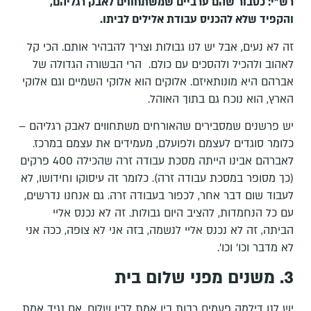
רש"י: כסבור שהם ערביים שמשתחווים לאבק רגליהם,
והקפיד שלא להכניס עבודת אלילים לביתו.
זה לא נעים, אבל יש לנו גבולות וצריך להבהיר אותם. הכי קל
לאהוב ולהכיל ולהסכים עם כולם. הרי הבשורה הגדולה של
אברהם היא מונותאיזם. אלוקים הוא אלוקי השמיים וגם אלוקי
הארץ, הוא נוכח גם בתוך האוהל.
יש פרשנים שמסבירים שהאורחים משתחווים לאבק רגליהם –
כלומר סוגדים לעצמם ולפועלם, מעמידים את עצמם במרכז.
לאברהם אבינו הייתה מסכת עבודה זרה שהכילה 400 פרקים
(כך מסופר במסכת עבודה זרה). כלומר זה עיסוקו וחידושו, לא
לעבוד שום דבר אחר, לכפור בעבודה זרה. גם אנחנו נדרשים,
עם כל הנחמדות, להציב היום גבולות. זה לא נכנס אליי
הביתה, זה לא נכנס אליי לנשמה, בזה אני לא צופה, ככה אני
לא מדבר וכו' וכו'.
3. משנים מפני שלום בית
יש לנו דילמה פעמים רבות בין אמת לבין שלום. אם נגיד אמת