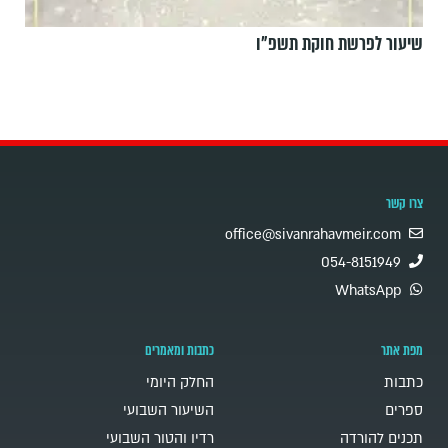
שיעור לפרשת חוקת תשפ"ו
צרו קשר
office@sivanrahavmeir.com
054-8151949
WhatsApp
מפת אתר
כתבות ומאמרים
כתבות
החלק היומי
ספרים
השיעור השבועי
תכנים להורדה
רדיו והטור השבועי