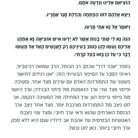
הוֹצִיאֵם אֵלֵינוּ וְנֵדְעָה אֹתָם
.
וַיֵּצֵא אֲלֵהֶם לוֹט הַפֶּתְחָה וְהַדֶּלֶת סָגַר אַחֲרָיו
.
וַיֹּאמַר אַל נָא אַחַי תָּרֵעוּ
.
הִנֵּה נָא לִי שְׁתֵּי בָנוֹת אֲשֶׁר לֹא יָדְעוּ אִישׁ אוֹצִיאָה נָּא אֶתְהֶן
אֲלֵיכֶם וַעֲשׂוּ לָהֶן כַּטּוֹב בְּעֵינֵיכֶם רַק לָאֲנָשִׁים הָאֵל אַל תַּעֲשׂוּ
דָבָר כִּי עַל כֵּן בָּאוּ בְּצֵל קֹרָתִי
.
בספר "אבני דרך" שכתב רב הכותל, הרב שמואל רבינוביץ',
ראיתי הסבר על הסיפור הבעייתי הזה: "אנו רגילים לתיאור
פשטני של התמודדות האדם עם ערכים מצד אחד, ומשיכה
ופיתוי מצד שני: ערך הנאמנות מול פיתוי הבגידה; ערך היושר
מול פיתוי גריפת הון; ערך המחילה מול המשיכה לנקמה. אך
לוט ניצב מול התמודדות מורכבת יותר. מצד אחד ניצב ערך
הכנסת האורחים שהוא ודאי ערך חיובי, ומצד שני ניצבת
האנושיות הבסיסית של אהבת אב לילדיו שגם היא ללא ספק
ערך חיובי ביותר. כאן לוט נכשל.