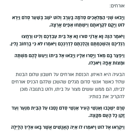
אורחים:
וַיָּבֹאוּ שְׁנֵי הַמַּלְאָכִים סְדֹמָה בָּעֶרֶב וְלוֹט יֹשֵׁב בְּשַׁעַר סְדֹם וַיַּרְא
לוֹט וַיָּקָם לִקְרָאתָם וַיִּשְׁתַּחוּ אַפַּיִם אָרְצָה
.
וַיֹּאמֶר הִנֶּה נָּא אֲדֹנַי סוּרוּ נָא אֶל בֵּית עַבְדְּכֶם וְלִינוּ וְרַחֲצוּ
רַגְלֵיכֶם וְהִשְׁכַּמְתֶּם וַהֲלַכְתֶּם לְדַרְכְּכֶם וַיֹּאמְרוּ לֹּא כִּי בָרְחוֹב נָלִין
.
וַיִּפְצַר בָּם מְאֹד וַיָּסֻרוּ אֵלָיו וַיָּבֹאוּ אֶל בֵּיתוֹ וַיַּעַשׂ לָהֶם מִשְׁתֶּה
וּמַצּוֹת אָפָה וַיֹּאכֵלוּ
.
הבעיה היא האיזון. הכנסת אורחים על חשבון שלום הבנות
שלו? כאשר אנשי סדום מגלים שהשכן שלהם הכניס אורחים
לביתו, הם ממש עושים מצור על ביתו, ולוט בתגובה מוכן
להקריב את בנותיו:
טֶרֶם יִשְׁכָּבוּ וְאַנְשֵׁי הָעִיר אַנְשֵׁי סְדֹם נָסַבּוּ עַל הַבַּיִת מִנַּעַר וְעַד
זָקֵן כָּל הָעָם מִקָּצֶה
.
וַיִּקְרְאוּ אֶל לוֹט וַיֹּאמְרוּ לוֹ אַיֵּה הָאֲנָשִׁים אֲשֶׁר בָּאוּ אֵלֶיךָ הַלָּיְלָה