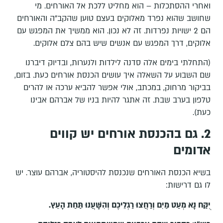
ואחרי ההסתכלות – הוא מחליט ללכת אל האורחים. מי
שחושב שהוא נפרד מאלוקים בעצם טוען שהקב"ה והאורחים
הם 2 ישויות נפרדות. זה לא נכון. הוא ממשיך את המפגש עם
אלוקים, דרך המפגש עם אנשים שיש בהם צלם אלוקים.
(התחלתי בימים אלה סדנה לילדות ולנערות, ובדיוק דיברנו
שם השבוע על השאלה איך עושים הכנסת אורחים כעת. בזום,
בביקור מרחוק, במכתב, אולי אפשר להביא ערכה או להרים
טלפון בערב שבת. זה אתגר להיות בניו של אברהם אבינו
כעת).
2. גם בהכנסת אורחים יש קווים
אדומים
בשיא הכנסת האורחים שנכנסת להיסטוריה, אברהם עוצר. יש
לו גם דרישות:
יֻקַּח נָא מְעַט מַיִם וְרַחֲצוּ רַגְלֵיכֶם וְהִשָּׁעֲנוּ תַּחַת הָעֵץ
.