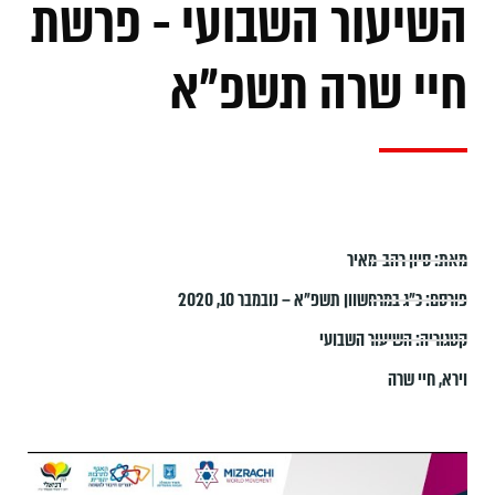
השיעור השבועי - פרשת
חיי שרה תשפ"א
מאת:
סיון רהב-מאיר
פורסם:
כ״ג במרחשוון תשפ״א – נובמבר 10, 2020
קטגוריה:
השיעור השבועי
וירא
,
חיי שרה