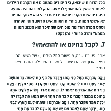
בכל הדורות שיבואו, כי היהודים מתעבים את הקרבת הילדים
לא מפני שאין להם אומץ לבצעה. הנה, לאברהם היה אומץ.
היהודים אינם מקריבים את ילדיהם כי ה' הוא אלוקי החיים,
לא אלוקי המוות. ביהדות המוות אינו קדוש. חוקי הטהרה
וטקס הפרה האדומה מוכיחים שההיפך הוא הנכון: המוות
מטמא" (הרב פרופ' יונתן זקס)
7. לקבל בחינם או להתאמץ?
אחרי פטירת שרה, מופיעות 250 מילים (!) של משא ומתן.
תיאור ארוך של הרכישה של מערת המכפלה. הנה התיאור
המלא:
וַיָּקָם אַבְרָהָם מֵעַל פְּנֵי מֵתוֹ וַיְדַבֵּר אֶל בְּנֵי חֵת לֵאמֹר.
גֵּר וְתוֹשָׁב
אָנֹכִי עִמָּכֶם תְּנוּ לִי אֲחֻזַּת קֶבֶר עִמָּכֶם וְאֶקְבְּרָה מֵתִי מִלְּפָנָי.
וַיַּעֲנוּ
בְנֵי חֵת אֶת אַבְרָהָם לֵאמֹר לוֹ.
שְׁמָעֵנוּ אֲדֹנִי נְשִׂיא אֱלֹקים אַתָּה
בְּתוֹכֵנוּ בְּמִבְחַר קְבָרֵינוּ קְבֹר אֶת מֵתֶךָ אִישׁ מִמֶּנּוּ אֶת קִבְרוֹ לֹא
יִכְלֶה מִמְּךָ מִקְּבֹר מֵתֶךָ. וַיָּקָם אַבְרָהָם וַיִּשְׁתַּחוּ לְעַם הָאָרֶץ לִבְנֵי
חֵת.
וַיְדַבֵּר אִתָּם לֵאמֹר אִם יֵשׁ אֶת נַפְשְׁכֶם לִקְבֹּר אֶת מֵתִי