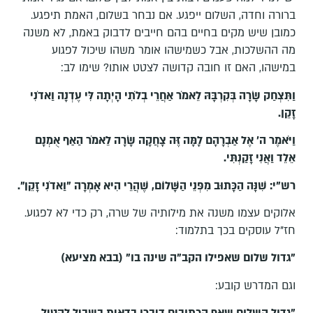
ברורה וחדה, השלום ייפגע. אם נבחר בשלום, האמת תיפגע.
כמובן שיש מקים בחיים בהם חייבים לדבוק באמת, לא משנה
מה ההשלכות, אבל כשמישהו אומר משהו שיכול לפגוע
במישהו, האם זו חובה קדושה לצטט אותו? שימו לב:
וַתִּצְחַק שָׂרָה בְּקִרְבָּהּ לֵאמֹר אַחֲרֵי בְלֹתִי הָיְתָה לִּי עֶדְנָה וַאדֹנִי
זָקֵן
.
וַיֹּאמֶר ה' אֶל אַבְרָהָם לָמָּה זֶּה צָחֲקָה שָׂרָה לֵאמֹר הַאַף אֻמְנָם
אֵלֵד וַאֲנִי זָקַנְתִּי
.
רש"י:
שִׁנָּה הַכָּתוּב מִפְּנֵי הַשָּׁלוֹם, שֶׁהֲרֵי הִיא אָמְרָה "וַאדֹנִי זָקֵן".
אלוקים עצמו משנה את מילותיה של שרה, רק כדי לא לפגוע.
חז"ל עוסקים בכך בתלמוד:
"גדול שלום שאפילו הקב"ה שינה בו" (בבא מציעא)
וגם המדרש קובע: