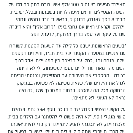
תאילנד מגיעים בשנה כ-100 אלף איש, רובם בתקופה הזו של
השנה. המטיילים יודעים איפה להיות בשבתות ובכלל. יש בית
חב"ד שהפך לאגדה, בבנגקוק, בראשות הרב נחמיה ונחמי
וילהלם. וקראתי ראיון עם נחמי בעלון "קרוב אליך" והיא דיברה
שם על עיקר ועל טפל בדרך מרתקת, לדעתי. הנה:
"בשנים הראשונות ישבנו כל לילה עד השעות הקטנות לשוחח
עם אנשים במסעדה הקטנה של בית חב"ד, והילדים הקטנים
שלנו, מנחם וחני, זחלו על הרצפה בין המטיילים. אבל ברוך
השם מהר מאוד עוד ילדים נוספו למשפחה, ולי לא הייתה
ברירה - הפסקתי את העבודה עם המטיילים, ונכנסתי הביתה
לגדל את הילדים שלי, שזאת משימה לא פשוטה בבנגקוק
הרחוקה מכל מה שהכרנו. ברחוב המלוכלך שלנו, זה היה
נראה לא הגיוני ולא מתאים".
על הקושי הצפוי בגידול ילדים בניכר, נוסף אצל נחמי וילהלם
קושי מנטלי נוסף. "לא היה פשוט לי להסתגר עם הילדים בבית.
מלכתחילה, לא תכננתי להגיע לתאילנד רק כדי להיות 'אשתו
של הרב'. חשבתי שתהיה לי שליחות משלי, לעשות ולפעול עם