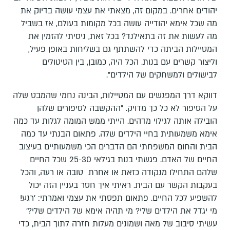
יהודים אחרים. במקום זה, מצאתי את עצמי עושה בדיוק את
מה שכל אימא יהודייה עושה בכל מקומות בעולם, אז בשביל
מה לעשות את זה בתאילנד? בכל זאת, ניסיתי להזמין את
המטיילות הביתה כדי להשתתף גם בשליחות באופן פעיל,
וליצור קשרים עם בנות. הכל היה, כמובן, בין הטיטולים
לבישולים ולמשחקים של הילדים".
דווקא דרך המפגשים עם המטיילות, הבינה נחמי שהמבט שלה
על הסיפור לא כל כך מדויק. "ההקשבה לסיפורים שלהן
הובילה אותה לגילוי מדהים. הייתי ממש המומה לגלות עד כמה
אימא משמעותית בחיי הילדים שלה. פתאום הבנתי עד כמה
הבית והחום המשפחתי הם הדברים הכי משמעותיים בעיצוב
החיים של האדם. פגשתי בנות בגילאי 25-30 שכל החיים
שלהם התחילו מנקודה כזאת או אחרת טובה או רעה, והכל
בעקבות הקשר עם הבית. ראיתי איך חסר בעניין הזה יכול
להשפיע לכל החיים. פתאום תפסתי את עצמי ואמרתי: 'רגע!
מי יגדל את הילדים שלי? מי תהיה אימא של הילדים שלי?'
עשיתי סיבוב של מאה ושמונים מעלות חזרה לתוך הבית, כדי