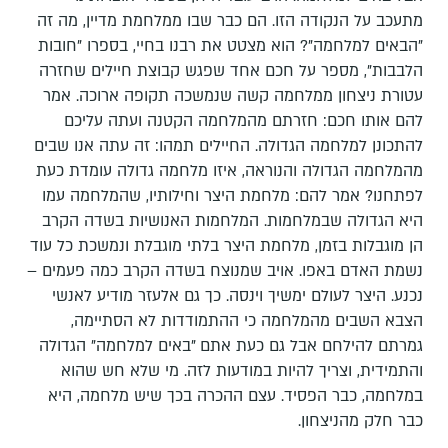
מתעכב על הנקודה הזו. הם כבר שבו ממלחמת מדיין, מה זה
"הבאים למלחמה"? הוא מצטט את רבנו בחיי, בספרו "חובות
הלבבות", מספר על חכם אחד שפגש קבוצת חיילים שחזרה
עטורת ניצחון ממלחמה קשה שנמשכה תקופה ארוכה. אמר
להם אותו חכם: חזרתם מהמלחמה הקטנה ועתה עליכם
להתכונן למלחמה הגדולה. החיילים תמהו: זה עתה אנו שבים
מהמלחמה הגדולה והנוראה, איזו מלחמה גדולה עומדת כעת
לפתחנו? אמר להם: מלחמת היצר וחילותיו, שהמלחמה עמו
היא הגדולה שבמלחמות. המלחמות האנושיות בשדה הקרב
הן מוגבלות בזמן, מלחמת היצר בלתי מוגבלת ונמשכת כל עוד
נשמת האדם באפו. אויב שמנוצח בשדה הקרב כמה פעמים –
נכנע. היצר לעולם ימשיך וינסה. כך גם אלעזר מודיע לאנשי
הצבא השבים מהמלחמה כי ההתמודדות לא הסתיימה,
גמרתם להילחם אבל גם כעת אתם "באים למלחמה" הגדולה
והתמידית, וצריך להיות במודעות לזה. מי שלא חש שהוא
במלחמה, כבר הפסיד. עצם ההכרה בכך שיש מלחמה, היא
כבר חלק מהניצחון.