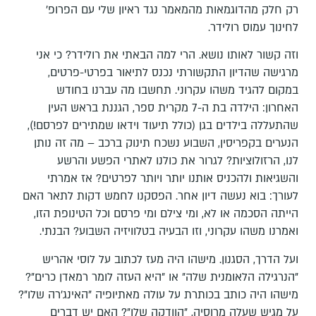
רק חלק מהדוגמאות מהמאמר נגד ראיון שלי עם הפרופ'
לחינוך עמוס רולידר.
וזה קשור לאותו נושא. הרי למה הבאתי את רולידר? כי אני
מרגישה שהדיון התקשורתי נכנס לתיאור בפרטי-פרטים,
במקום להגיד משהו עקרוני. תחשבו מה עברנו בחודש
האחרון: הילדה בת ה-7 מקרית ספר, הגננת בראש העין
שהתעללה בילדים בגן (כולל תיעוד וידאו שמתירים לפרסם!),
הנערים בקפריסין, השבוע נשכח תינוק ברכב – מה זה נותן
לנו, הרזולוציות? לגרור את כולנו לאתרי הפשע והרשע
והשגיאות ולהכניס אותנו יותר ויותר לפרטים? אז אמרתי
לעורך: בוא נעשה דיון אחר. הפסקנו לחמש דקות לתאר האם
הייתה הסכמה או לא, ומי צילם ומי פרסם וכל הטינופת הזו,
ואמרנו משהו עקרוני, וזו הבעיה בטלוויזיה השבוע? הבנתי.
ועל הדרך, הסגנון. מישהו היה מעז לכתוב על לוסי אהריש
"הנרגילה הלאומנית שלה" או "היא העזה לומר רמאדן כרים"?
מישהו היה כותב בכותרת על עולה מאתיופיה "האינג'רה שלו"?
על מגיש שעלה מרוסיה, "הוודקה שלו"? האם יש דברים