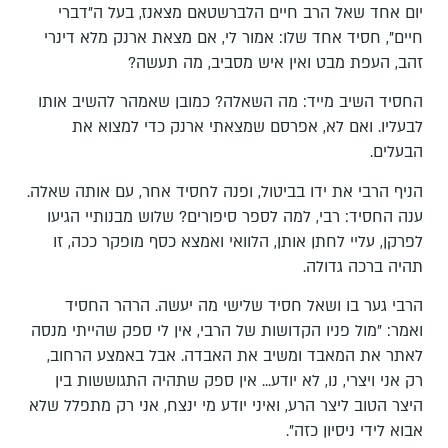
יום אחד שאל הרב חיים הלברשטאם מצאנז, בעל ה"דברי
חיים", חסיד אחד שלו: אמור לי, אם מצאת ארנק מלא דינרי
זהב, העפת מבט ואין איש מסביב, מה תעשה?
החסיד השיב מייד: מה השאלה? כמובן שאמהר להשיב אותו
לבעליו. ואם לא, אפרסם שמצאתי ארנק כדי למצוא את
הבעלים.
הניף הרבי את ידו בביטול, ופנה לחסיד אחר, עם אותה שאלה.
ענה החסיד: רבי, למה לספר סיפורים? שלוש מבנותיי הגיעו
לפרקן, עליי לחתן אותן, הלוואי ואמצא כסף מופקר ככה, זו
תהיה ברכה גדולה.
הרבי גער בו ושאל חסיד שלישי מה יעשה. הרהר החסיד
ואמר: "מול פניו הקדושות של הרבי, אין לי ספק שהייתי מנסה
לאתר את המאבד ומשיב את האבדה. אבל באמצע הרחוב,
רק אני ויצרי, נו, לא יודע... אין ספק שתהיה התגוששות בין
היצר הטוב ליצר הרע, ואיני יודע מי ינצח, אני רק מתפלל שלא
אבוא לידי ניסיון כזה".