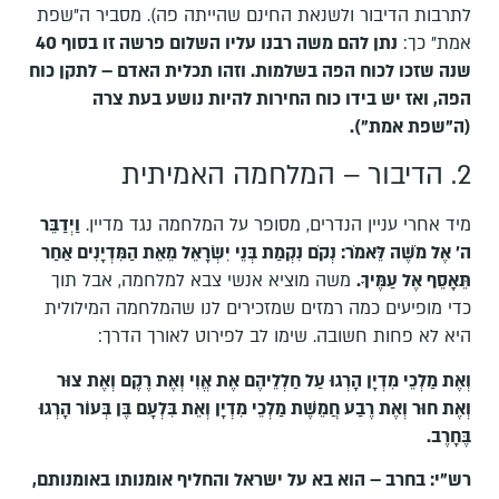
לתרבות הדיבור ולשנאת החינם שהייתה פה). מסביר ה"שפת
אמת" כך:
נתן להם משה רבנו עליו השלום פרשה זו בסוף 40
שנה שזכו לכוח הפה בשלמות. וזהו תכלית האדם – לתקן כוח
הפה, ואז יש בידו כוח החירות להיות נושע בעת צרה
(ה"שפת אמת").
2. הדיבור – המלחמה האמיתית
מיד אחרי עניין הנדרים, מסופר על המלחמה נגד מדיין.
וַיְדַבֵּר
ה' אֶל מֹשֶׁה לֵּאמֹר: נְקֹם נִקְמַת בְּנֵי יִשְׂרָאֵל מֵאֵת הַמִּדְיָנִים אַחַר
תֵּאָסֵף אֶל עַמֶּיךָ
.
משה מוציא אנשי צבא למלחמה, אבל תוך
כדי מופיעים כמה רמזים שמזכירים לנו שהמלחמה המילולית
היא לא פחות חשובה. שימו לב לפירוט לאורך הדרך:
וְאֶת מַלְכֵי מִדְיָן הָרְגוּ עַל חַלְלֵיהֶם אֶת אֱוִי וְאֶת רֶקֶם וְאֶת צוּר
וְאֶת חוּר וְאֶת רֶבַע חֲמֵשֶׁת מַלְכֵי מִדְיָן וְאֵת בִּלְעָם בֶּן בְּעוֹר הָרְגוּ
בֶּחָרֶב
.
רש"י: בחרב – הוא בא על ישראל והחליף אומנותו באומנותם,