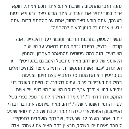
נהנה הרבי מהתשובה ושיבח אותו: אתה חכם אמיתי. דווקא
אדם כמוך יחזיר את האבדה. אתה מודע ליצר הרע ולא בטוח
בעצמך, אתה מודע ליצר הטוב, אתה ערוך להתמודדות. אתה
יודע שאנחנו כל הזמן "באים למלחמה".
נמשיך לעסוק בתרבות הדיבור, ונעבור לעניין השלישי, אבל
קודם – כרגיל, לפינתנו: "מה כתבו בהארץ על השיעור
השבוע?". הנה כמה ציטוטים מהמאמר האחרון: "החמין
הלאומני של סיון רהב מאיר מתבשל היטב גם בקפריסין" – זו
הכותרת. "עבור אשת התקשורת הדתייה, מעצר 12 הישראלים
בקפריסין היא הזדמנות פז להרביץ קצת חינוך וצניעות
בחילונים באדיבות פרופ' עמוס רולידר". "זו הייתה פעולת בני
עקיבא בנושא 'דרך ארץ' בנוסח השיעור השבועי של אשת
התקשורת הדתייה". "המומחה החילוני לחינוך נופל כפרי בשל
לסיר החמין השמרני שלה". "רהב מאיר שיתפה את דבריו בדף
הפייסבוק הפופולארי שלה וחתמה: שבת שלום". "הלוואי שיגיע
יום בו אחרי מעצר 12 ישראלים, שחלקם מועמדים לתפקידי
לוחמה 'איכותיים' בצה"ל, תראיין רהב-מאיר את עצמה". אלה