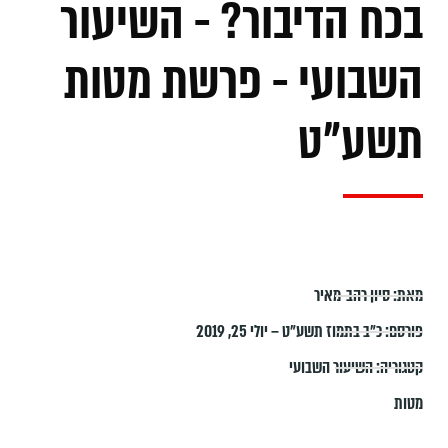
בכח הדיבור? - השיעור
השבועי - פרשת מטות
תשע"ט
מאת:
סיון רהב-מאיר
פורסם:
כ״ב בתמוז תשע״ט – יולי 25, 2019
קטגוריה:
השיעור השבועי
מטות