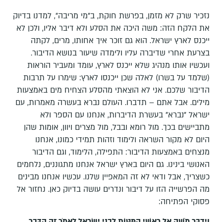
נזכיר שרק לא מזמן, בפרשת חוקת, ב"מי מריבה", למדנו בדיוק
את הלקח הזה: משה היכה את הסלע ולא דיבר אליו, ולכן לא
ייכנס לארץ ישראל. הוא גם זוכר איך אחותו, מרים, לקתה
בצרעת אחרי שדיברה עליו ולימדה שיעור בנושא הדיבור.
ועכשיו אותו מנהיג שלא ייכנס לארץ, עומד ומעביר הוראות
(שלמד על בשרו) לאלה שכן ייכנסו לארץ: שימרו על תרבות
הדיבור שלכם. אני לא הוצאתי מהסלע הצחיח מים באמצעות
מילים. אבל אתם – תדברו. העולם נברא בעשרה מאמרות, עם
ישראל "נברא" בעשרת הדיברות, אנחנו עם הספר ולא
מתביישים בכך. מול רומא ובבל, מול מצרים ויוון, אומות שהן
היום לא מקור השראה ולימוד וזהות תמידי כמונו, אנחנו
מנצחים באמצעות הדיבור: התפילה, הלימוד, וגם הדיבור
האנושי בינינו. גם היום בארץ ישראל אנחנו מתגוננים, נלחמים
כשצריך, אבל ודאי לא זה המאפיין שלנו. עכשיו אנחנו מבינים
מה הפרשייה הזו על דיבור ונדרים עושה בדיוק כאן. נחזור אל
פסוקי הפתיחה:
וַיְדַבֵּר מֹשֶׁה אֶל רָאשֵׁי הַמַּטּוֹת לִבְנֵי יִשְׂרָאֵל לֵאמֹר זֶה הַדָּבָר