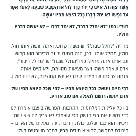
אֲשֶׁר צִוָּה ה'. אִישׁ כִּי יִדֹּר נֶדֶר לַה' אוֹ הִשָּׁבַע שְׁבֻעָה לֶאְסֹר אִסָּר
עַל נַפְשׁוֹ לֹא יַחֵל דְּבָרוֹ כְּכָל הַיֹּצֵא מִפִּיו יַעֲשֶׂה
.
רש"י: כמו "לא יחלל דברו", לא יחל דברו – לא יעשה דבריו
חולין.
מה זה "לחלל שבת"? יש משהו קדוש, ואתה עושה אותו חול,
חולין, מחלל אותו. ובכן, הנה החידוש: גם הדיבור הוא קדוש.
וגם אותו אתה מחלל. כמו "מחלל שבת" יש "מחלל דיבור",
אדם שאמר משהו ויצר מציאות מסוימת, ולא קיים אותה.
אנחנו צריכים שהמילים שלנו לא יהיו מחוללות, לא יהיו חולין.
רבי חיים ויטאל: ככל היוצא מפיו – לפי שכל היוצא מפיו של
אדם יעשה רושם למעלה אם טוב או רע.
בין כל עלילות המלחמות והקרבות, הפרשה בעצם אומרת לנו:
כדי להשיג את כלי הנשק הכי עוצמתי לא צריך להוציא שום
רישיון. הוא כבר שלנו. יכולת הדיבור. זוהי מעלתו של האדם –
היכולת לתקשר, להוציא מילים מפיו, לחבר משפטים בעלי