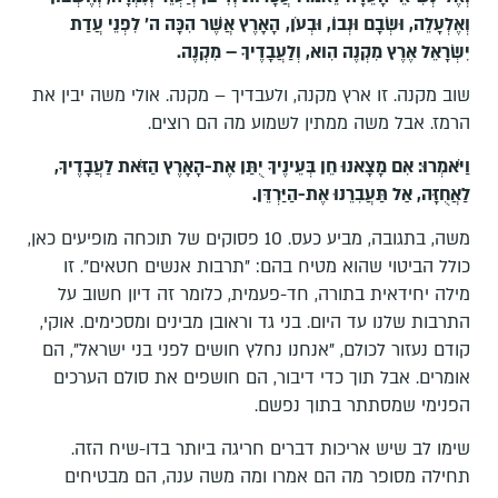
וְאֶלְעָלֵה, וּשְׂבָם וּנְבוֹ, וּבְעֹן,
הָאָרֶץ אֲשֶׁר הִכָּה ה' לִפְנֵי עֲדַת
יִשְׂרָאֵל אֶרֶץ מִקְנֶה הִוא, וְלַעֲבָדֶיךָ – מִקְנֶה.
שוב מקנה. זו ארץ מקנה, ולעבדיך – מקנה. אולי משה יבין את
הרמז. אבל משה ממתין לשמוע מה הם רוצים.
וַיֹּאמְרוּ: אִם מָצָאנוּ חֵן בְּעֵינֶיךָ יֻתַּן אֶת-הָאָרֶץ הַזֹּאת לַעֲבָדֶיךָ,
לַאֲחֻזָּה, אַל תַּעֲבִרֵנוּ אֶת-הַיַּרְדֵּן.
משה, בתגובה, מביע כעס. 10 פסוקים של תוכחה מופיעים כאן,
כולל הביטוי שהוא מטיח בהם: "תרבות אנשים חטאים". זו
מילה יחידאית בתורה, חד-פעמית, כלומר זה דיון חשוב על
התרבות שלנו עד היום. בני גד וראובן מבינים ומסכימים. אוקי,
קודם נעזור לכולם, "אנחנו נחלץ חושים לפני בני ישראל", הם
אומרים. אבל תוך כדי דיבור, הם חושפים את סולם הערכים
הפנימי שמסתתר בתוך נפשם.
שימו לב שיש אריכות דברים חריגה ביותר בדו-שיח הזה.
תחילה מסופר מה הם אמרו ומה משה ענה, הם מבטיחים