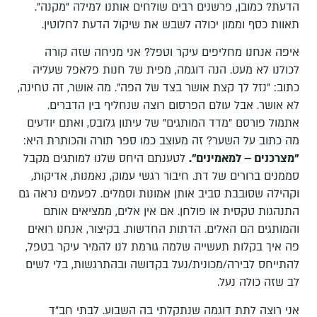
הדעת? כמובן, פרשנים רבים שולחים אותנו למילה "מקנה".
תאוות כסף וממון יכולה לשבש את שיקול הדעת לחלוטין.
איפה אנחנו מחליפים עיקר וטפל? אני מניחה שזה קורה
לכולנו לא מעט. הנה דוגמה, מפית של חנות פלאפל שעליה
כתוב: "נזל לך קצת אושר בצד של הפה". מה אושר, זה טחינה,
לא אושר. אבל עולם הפרסום רוצה שנחליף בין הדברים.
אתמול פורסם "מדד המותגים" של עיתון גלובס, ואתם יודעים
מה כתוב על השער? זה מעוצב כמו ספר תורה והכותרת היא:
"מצרכנים – למאמינים".
לטענתם היחס שלנו למותגים מקבל
סממנים ברורים של דת. חיבור רגשי עמוק, נאמנות, אדיקות,
וקהילה שסובבת סביב אותן אמונות וסמלים. לפעמים נראה גם
התנהגות טקסית או פולחן. אם אין אלים, ממציאים אותם
והמותגים הם האלים. הדתות החדשות. בקיצור, אנחנו רואים
פה איך בקלות תעשייה שלמה גורמת לנו להמיר עיקר בטפל,
להתייחס לבירה/מכונית/נעל בקדושה ובהתרגשות, בלי לשים
לב שזה כולה נעל.
אני רוצה לתת דוגמה שנתקלתי בה השבוע. לבתי חב"ד