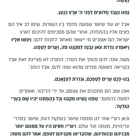
נַעֲשֶׂה
.
נַחְנוּ נַעֲבֹר חֲלוּצִים לִפְנֵי ה' אֶרֶץ כְּנָעַן.
אבל יש עוד שיעור שמשה מלמד בין השורות. שימו לב איך הם
פונים אליו בהתחלה, אחרי שהם מסכימים להיכנס לארץ
ישראל, הם אומרים מי יישאר מאחור לחכות להם:
וַיִּגְּשׁוּ אֵלָיו
וַיֹּאמְרוּ: גִּדְרֹת צֹאן נִבְנֶה לְמִקְנֵנוּ פֹּה, וְעָרִים לְטַפֵּנוּ
.
משה עונה להם והופך את הסדר, התורה לא מציינת זאת אבל
בקריאה פשוטה מגלים שהוא עונה להם, אבל הפוך:
בְּנוּ-לָכֶם עָרִים לְטַפְּכֶם, וּגְדֵרֹת לְצֹנַאֲכֶם.
ואכן שוב הם מתקנים את עצמם, על ידי הדיבור, ואומרים
למשה בהמשך:
טַפֵּנוּ
נָשֵׁינוּ מִקְנֵנוּ וְכָל בְּהֶמְתֵּנוּ יִהְיוּ שָׁם בְּעָרֵי
הַגִּלְעָד
.
וכאן רש"י עוזר לנו ומנסח שיעור בשיקול דעת, שיעור בסדרי
עדיפויות, מעתה ועד עולם.
רש"י: חסים היו על ממונם יותר
מבניהם ובנותיהם, שהקדימו מקניהם לטפם. אמר להם משה: