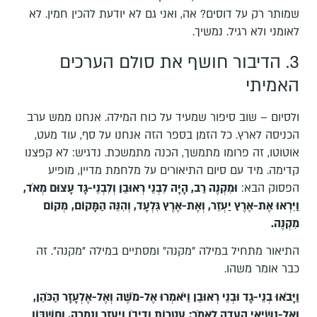
שמותר רק על דוסים? אה, ואני גם לא יודעת להכין חמין. לא
לאומני ולא רגיל. נמשיך.
3. הדיבור חושף את סולם הערכים
האמיתי
ולסיום – שוב סיפור שמעיד על כוח המילה. אנחנו ממש ערב
הכניסה לארץ. כל הזמן בספר הזה אנחנו על סף, עוד מעט,
אוטוטו, זה פרומו מתמשך, הכנה מתמשכת. נדגיש: לא קפצנו
קדימה. מיד עם סיום התיאורים על מלחמת מדיין, מופיע
הפסוק הבא:
וּמִקְנֶה רַב, הָיָה לִבְנֵי רְאוּבֵן וְלִבְנֵי-גָד עָצוּם מְאֹד,
וַיִּרְאוּ אֶת-אֶרֶץ יַעְזֵר, וְאֶת-אֶרֶץ גִּלְעָד, וְהִנֵּה הַמָּקוֹם,
מְקוֹם
מִקְנֶה.
התיאור מתחיל במילה "מקנה" ומסתיים במילה "מקנה". זה
כבר אומר משהו.
וַיָּבֹאוּ בְנֵי-גָד וּבְנֵי רְאוּבֵן וַיֹּאמְרוּ אֶל-מֹשֶׁה וְאֶל-אֶלְעָזָר הַכֹּהֵן,
וְאֶל-נְשִׂיאֵי הָעֵדָה לֵאמֹר:
עֲטָרוֹת וְדִיבֹן וְיַעְזֵר וְנִמְרָה, וְחֶשְׁבּוֹן