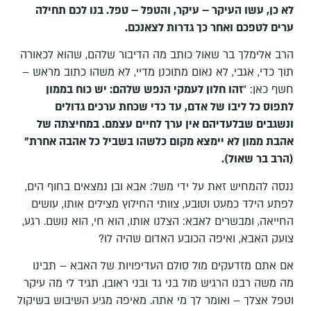
לא כן, עשו העיקר – עיקר, והטפל – טפל. בנו לכם תחילה
ערים לטפכם ואחר כך גדרות לצאנכם.
הרב אלימלך בר שאול כותב מה הדיבור שלהם, שהוא לכאורה
תוך כדי, אגבי, לא נאום מתוכנן מדיי, לא משהו כתוב מראש –
חשף כאן: "
זהו חלון לעמקי הנפש שלהם: יש כוח בממון
לתפוס כל ליבו של אדם, עד כדי שכחת ערכים גדולים
ונשגבים שבלעדיהם אין ערך לחיים עצמם. במחיצתה של
אהבת ממון לא יימצא מקום כלשהו בשביל כל אהבה אחרת"
(הרב בר שאול).
ננסה להמחיש זאת על ידי משל: אבא ובן נמצאים בחוף הים,
לפתע הילד כמעט וטובע, צוותי החילוץ מצילים אותו, עושים
החייאה, ומבשרים לאבא: הצלנו אותו, הוא חי, הוא נושם. רגע,
צועק האבא, ואיפה הכובע האדום שהיה לו?
אם אתם מזדעקים מול סולם העדיפויות של האבא – תבינו
מה משה רבנו הרגיש מול בני גד ובני ראובן. תגיד לי מה עיקר
וטפל אצלך – ואומר לך מי אתה. מאיפה מגיע השיבוש בשיקול