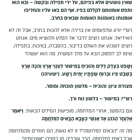
שאין נושעים אלא בפיהם, על ידי תפילה ובקשה – ובא הוא
ותפס אומנותם לקללם בפיו. אף הם באו עליו והחליפו
אומנותו באומנות האומות שבאים בחרב.
רש"י יודע שלפעמים אין ברירה אלא להכות בחרב, אבל זה לא
האידיאל. אנחנו רוצים לדבר אל הסלע ולהוציא מים. אנחנו
רוצים לשכנע את העולם בדיבור, בהסברה, בוויכוח, בתפילה.
שימו לב לפסוק הבא על מלך המשיח. מה הוא יעשה?
וְשָׁפַט בְּצֶדֶק דַּלִּים וְהוֹכִיחַ בְּמִישׁוֹר לְעַנְוֵי אָרֶץ וְהִכָּה אֶרֶץ
בְּשֵׁבֶט פִּיו וּבְרוּחַ שְׂפָתָיו יָמִית רָשָׁע
.
(ישעיהו)
מצודת ציון: והוכיח – מלשון תוכחה ומוסר.
רש"י: במישור – בלשון נוח ורך.
וגם בהמשך, אחרי המלחמה, מופיעות המילים הבאות:
וַיֹּאמֶר
אֶלְעָזָר הַכֹּהֵן אֶל אַנְשֵׁי הַצָּבָא הַבָּאִים לַמִּלְחָמָה
מה זה "הבאים למלחמה"? זו לא טעות, הם חוזרים מהמלחמה
אבל באים למלחמה. הרב עובדיה חן בספרו "אוצרותינו"