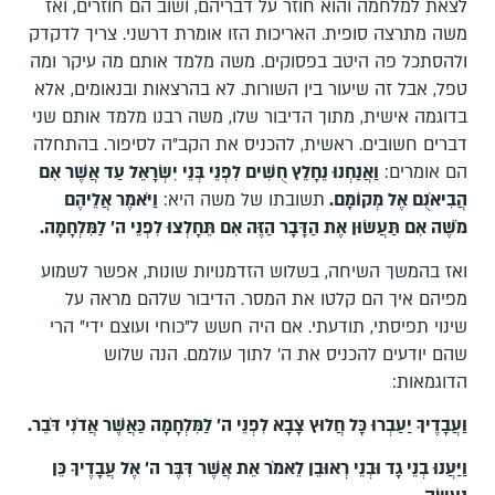
לצאת למלחמה והוא חוזר על דבריהם, ושוב הם חוזרים, ואז
משה מתרצה סופית. האריכות הזו אומרת דרשני. צריך לדקדק
ולהסתכל פה היטב בפסוקים. משה מלמד אותם מה עיקר ומה
טפל, אבל זה שיעור בין השורות. לא בהרצאות ובנאומים, אלא
בדוגמה אישית, מתוך הדיבור שלו, משה רבנו מלמד אותם שני
דברים חשובים. ראשית, להכניס את הקב"ה לסיפור. בהתחלה
הם אומרים:
וַאֲנַחְנוּ נֵחָלֵץ חֻשִׁים לִפְנֵי בְּנֵי יִשְׂרָאֵל עַד אֲשֶׁר אִם
הֲבִיאֹנֻם אֶל מְקוֹמָם.
תשובתו של משה היא:
וַיֹּאמֶר אֲלֵיהֶם
מֹשֶׁה אִם תַּעֲשׂוּן אֶת הַדָּבָר הַזֶּה אִם תֵּחָלְצוּ לִפְנֵי ה' לַמִּלְחָמָה
.
ואז בהמשך השיחה, בשלוש הזדמנויות שונות, אפשר לשמוע
מפיהם איך הם קלטו את המסר. הדיבור שלהם מראה על
שינוי תפיסתי, תודעתי. אם היה חשש ל"כוחי ועוצם ידי" הרי
שהם יודעים להכניס את ה' לתוך עולמם. הנה שלוש
הדוגמאות:
וַעֲבָדֶיךָ יַעַבְרוּ כָּל חֲלוּץ צָבָא לִפְנֵי ה' לַמִּלְחָמָה כַּאֲשֶׁר אֲדֹנִי דֹּבֵר
.
וַיַּעֲנוּ בְנֵי גָד וּבְנֵי רְאוּבֵן לֵאמֹר אֵת אֲשֶׁר דִּבֶּר ה' אֶל עֲבָדֶיךָ כֵּן