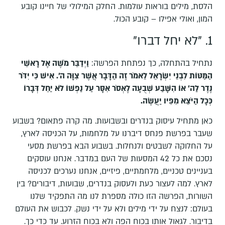
הלסת, מילים בוראות עולמות. החלק המילולי של חיינו קובע
המון, ואולי אפילו – קובע הכול.
1. "לא יחל דברו"
נתחיל בהתחלה, כך נפתחת הפרשה:
וַיְדַבֵּר מֹשֶׁה אֶל רָאשֵׁי
הַמַּטּוֹת לִבְנֵי יִשְׂרָאֵל לֵאמֹר זֶה הַדָּבָר אֲשֶׁר צִוָּה ה'. אִישׁ כִּי יִדֹּר
נֶדֶר לַה' אוֹ הִשָּׁבַע שְׁבֻעָה לֶאְסֹר אִסָּר עַל נַפְשׁוֹ לֹא יַחֵל דְּבָרוֹ
כְּכָל הַיֹּצֵא מִפִּיו יַעֲשֶׂה
.
כאן מתחיל עיסוק בנדרים ובשבועות. מה קרה פתאום? בשבוע
שעבר בפרשת פנחס דיברנו על מלחמות, על הכניסה לארץ,
על החלוקה לשבטים ולנחלות. בשבוע הבא בפרשת מסעי
נסכם את כל 42 המסעות של העם במדבר. אנחנו עוסקים
בעניינים טכניים, מלחמתיים, פיזיים, אנחנו נערכים לכניסה
לארץ. למה לעצור כעת ולעסוק בנדרים, שבועות, דיבורים? בין
השורות, הפרשה הזו כולה מספרת לנו מה התפקיד שלנו
בעולם: לנצח על ידי מילים ולא על ידי נשק. לכבוש את העולם
בדיבור. לגאול אותו בכוח הפה ולא בכוח הזרוע. עד כדי כך.