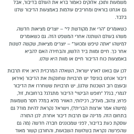
משמעות ותוכן. אלוקים כאמור ברא את העולם בדיבור, אבל
גם אנחנו בוראים ומחריבים עולמות באמצעות הדיבור שלנו
בלבד.
כשאומרים "הרי את מקודשת לי" – יוצרים מציאות חדשה.
משהו בעולם השתנה אחרי המשפט הזה. גם כשאומרים
למישהו "אתה טיפש ומכוער" – יוצרים מציאות, שקשה לשנות
אחר כך. חיים ומוות ביד הלשון, והבחירה האם להביא
באמצעות כוח הדיבור חיים או מוות היא שלנו.
לכן עם בואנו לארץ ישראל, השאלה המרכזית היא: איזו תרבות
דיבור אנחנו בונים? יש תרבויות שחונקות את הדיבור (איראן
ובעצם רוב השכנות שלנו), יש תרבויות ששחררו את הדיבור
לגמרי, בגלל "חופש הביטוי" הדיבור מתגלגל ברחובות, זול,
פרוץ, צהוב, מעליב, רכילותי, האוויר מלא במלל חסר משמעות
(מישהו אמר ארצות הברית?), וישראל נקראת להיות מודל גם
בתחום הזה. מדינה עם תרבות דיבור אחרת. לכן התורה
עוסקת כעת בדיבור, לפני שמכוננים חברה חדשה (מה גם
שהפרשה נקראת בשלושת השבועות, והחורבן קשור מאוד