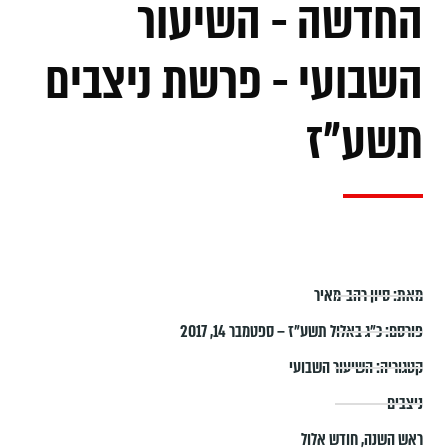
החדשה - השיעור
השבועי - פרשת ניצבים
תשע"ז
מאת:
סיון רהב-מאיר
פורסם:
כ״ג באלול תשע״ז – ספטמבר 14, 2017
קטגוריה:
השיעור השבועי
ניצבים
ראש השנה
,
חודש אלול