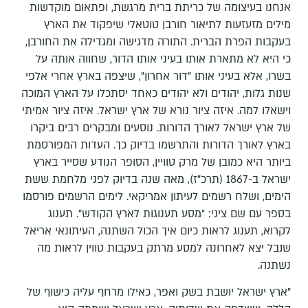
אנחנו בעיצומה של כריתת ברית מרגשת, ופתאום מוקדשות
מילים מזעזעות לתיאור חורבן טוטאלי שיפקוד את הארץ
בעקבות הפרת הברית. התורה מדגישה ומגדילה את החורבן,
כי היא לא מתארת אותו בעיני אותו הדור, שחווה אותה על
בשרו, אלא בעיני אותו "דור אחרון", שיצפה בארץ אחרי אלפי
שנות גלות, יהודים ולא יהודים כאחד יסתכלו על הארץ המוכה
וישאלו למה. איזה ציור נורא של ארץ ישראל. איזה ציור אמיתי
של ארץ ישראל לאורך הדורות. נוסעים ומבקרים רבים ביקרו
בארץ לאורך הדורות והתרשמו בדיוק כך. העדות המפורסמת
ביותר היא כמובן של מרק טוויין, הסופר הנודע שסייר בארץ
ישראל ב-1867 (תרכ"ז), מאה שנה בדיוק לפני מלחמת ששת
הימים, ושלח רשמים לעיתון אמריקאי. לימים הרשמים פורסמו
בספר עם שם ציני: "מסע תענוגות לארץ הקודש". תענוג
לקרוא, תענוג לראות כיום איך הכול השתנה, העיתונאי אריאל
שנבל יצא לאחרונה למסע מרתק בעקבות טווין לראות מה
נשתנה.
"ארץ ישראל יושבת בשק ואפר, כאילו מרחף עליה כישוף של