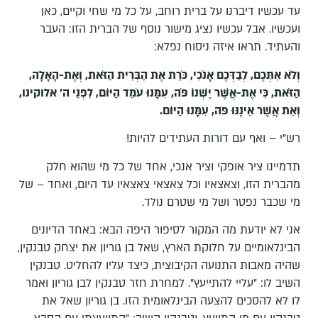
עד עכשיו דיברנו על ברית רוחב, על כל מי שחי וקיים, כאן
ועכשיו. אבל עכשיו נציג מישור נוסף של הברית הזו: העבר
והעתיד. תראו איזה ניסוח נפלא:
וְלֹא אִתְּכֶם, לְבַדְּכֶם אָנֹכִי, כֹּרֵת אֶת הַבְּרִית הַזֹּאת, וְאֶת-הָאָלָה,
הַזֹּאת, כִּי אֶת-אֲשֶׁר יֶשְׁנוֹ פֹּה, עִמָּנוּ עֹמֵד הַיּוֹם, לִפְנֵי ה' אלוקינו,
וְאֵת אֲשֶׁר אֵינֶנּוּ פֹּה, עִמָּנוּ הַיּוֹם.
רש"י – ואף עם דורות העתידים להיות!
תדמיינו ציר אופקי וציר אנכי, אחד של כל מי שהוא חלק
מהברית הזו, וצאצאיו וכל צאצאי צאצאיו עד היום, ואחד – של
מי שכבר נפטר ושל מי שטרם נולד.
אני לא יודעת מה המקור לסיפור היפה הבא: באחד הדיונים
הבינלאומיים על חלוקת הארץ, שאל בן גוריון את יצחק טבנקין,
שהיה מאבות התנועה הקיבוצית, כיצד עליו להחליט. טבנקין
השיב לו: "עליי להתייעץ". למחרת חזר טבנקין לבן גוריון ואמר
לו לא להסכים להצעה הבינלאומית הזו. בן גוריון שאל את