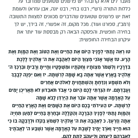
מעבר לים אלא קרובה? יש פרשנים שטוענים שמדובר על
כללות התורה (רש"י, רבנו בחיי, רבנו יונה, אבן עזרא) ולעומת
זאת יש פרשנים שטוענים שהדברים מכוונים למצוות התשובה
(רמב"ן, ספורנו ועוד). מכל מקום, זה אפשרי, זה בידך, יש לך
בחירה חופשית. והפסקה הבאה רק מבססת עוד יותר את
עיקרון הבחירה החופשית:
טו רְאֵה נָתַתִּי לְפָנֶיךָ הַיּוֹם אֶת הַחַיִּים וְאֶת הַטּוֹב וְאֶת הַמָּוֶת וְאֶת
הָרָע. טז אֲשֶׁר אָנֹכִי מְצַוְּךָ הַיּוֹם לְאַהֲבָה אֶת ה' אֱלֹהֶיךָ לָלֶכֶת
בִּדְרָכָיו וְלִשְׁמֹר מִצְו‍ֹתָיו וְחֻקֹּתָיו וּמִשְׁפָּטָיו וְחָיִיתָ וְרָבִיתָ וּבֵרַכְךָ ה'
אֱלֹהֶיךָ בָּאָרֶץ אֲשֶׁר אַתָּה בָא שָׁמָּה לְרִשְׁתָּהּ. יז וְאִם יִפְנֶה לְבָבְךָ
וְלֹא תִשְׁמָע וְנִדַּחְתָּ וְהִשְׁתַּחֲוִיתָ לֵאלֹהִים אֲחֵרִים
וַעֲבַדְתָּם. יח הִגַּדְתִּי לָכֶם הַיּוֹם כִּי אָבֹד תֹּאבֵדוּן לֹא תַאֲרִיכֻן יָמִים
עַל הָאֲדָמָה אֲשֶׁר אַתָּה עֹבֵר אֶת הַיַּרְדֵּן לָבֹא שָׁמָּה
לְרִשְׁתָּהּ. יט הַעִידֹתִי בָכֶם הַיּוֹם אֶת הַשָּׁמַיִם וְאֶת הָאָרֶץ הַחַיִּים
וְהַמָּוֶת נָתַתִּי לְפָנֶיךָ הַבְּרָכָה וְהַקְּלָלָה וּבָחַרְתָּ בַּחַיִּים לְמַעַן תִּחְיֶה
אַתָּה וְזַרְעֶךָ. כ לְאַהֲבָה אֶת ה' אֱלֹהֶיךָ לִשְׁמֹעַ בְּקֹלוֹ וּלְדָבְקָה בוֹ כִּי
הוּא חַיֶּיךָ וְאֹרֶךְ יָמֶיךָ לָשֶׁבֶת עַל הָאֲדָמָה אֲשֶׁר נִשְׁבַּע ה' לַאֲבֹתֶיךָ
לְאַבְרָהָם לְיִצְחָק וּלְיַעֲקֹב לָתֵת לָהֶם.