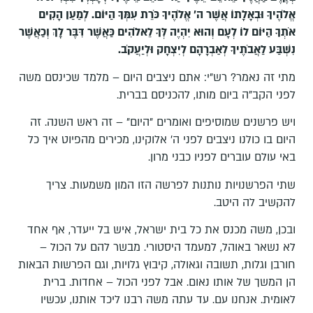
אֱלֹהֶיךָ וּבְאָלָתוֹ אֲשֶׁר ה' אֱלֹהֶיךָ כֹּרֵת עִמְּךָ הַיּוֹם. לְמַעַן הָקִים
אֹתְךָ הַיּוֹם לוֹ לְעָם וְהוּא יִהְיֶה לְּךָ לֵאלֹהִים כַּאֲשֶׁר דִּבֶּר לָךְ וְכַאֲשֶׁר
נִשְׁבַּע לַאֲבֹתֶיךָ לְאַבְרָהָם לְיִצְחָק וּלְיַעֲקֹב.
מתי זה נאמר? רש"י: אתם ניצבים היום – מלמד שכינסם משה
לפני הקב"ה ביום מותו, להכניסם בברית.
ויש פרשנים שמוסיפים ואומרים "היום" – זה ראש השנה. זה
היום בו כולנו ניצבים לפני ה' אלוקינו, מכירים מהפיוט איך כל
באי עולם עוברים לפניו כבני מרון.
שתי הפרשנויות נותנות לפרשה הזו המון משמעות. צריך
להקשיב לה היטב.
ובכן, משה מכנס את כל בית ישראל, איש בל ייעדר, אף אחד
לא נשאר באוהל, למעמד היסטורי. מבשר להם על הכול –
חורבן וגלות, תשובה וגאולה, קיבוץ גלויות, וגם הפרשות הבאות
הן המשך של אותו נאום. אבל לפני הכול – אחדות. ברית
לאומית. אנחנו עם. עד עתה משה רבנו ליכד אותנו, עכשיו