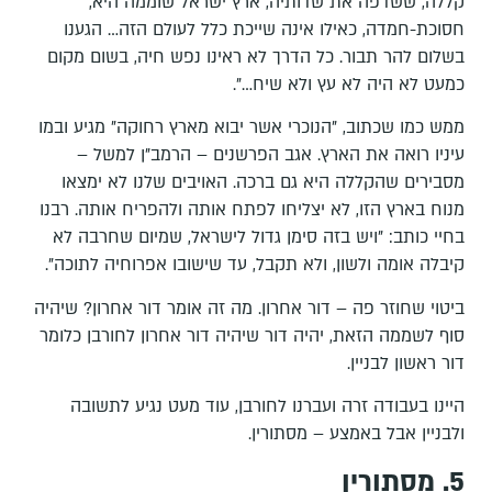
קללה, ששדפה את שדותיה, ארץ ישראל שוממה היא,
חסוכת-חמדה, כאילו אינה שייכת כלל לעולם הזה… הגענו
בשלום להר תבור. כל הדרך לא ראינו נפש חיה, בשום מקום
כמעט לא היה לא עץ ולא שיח…".
ממש כמו שכתוב, "הנוכרי אשר יבוא מארץ רחוקה" מגיע ובמו
עיניו רואה את הארץ. אגב הפרשנים – הרמב"ן למשל –
מסבירים שהקללה היא גם ברכה. האויבים שלנו לא ימצאו
מנוח בארץ הזו, לא יצליחו לפתח אותה ולהפריח אותה. רבנו
בחיי כותב: "ויש בזה סימן גדול לישראל, שמיום שחרבה לא
קיבלה אומה ולשון, ולא תקבל, עד שישובו אפרוחיה לתוכה".
ביטוי שחוזר פה – דור אחרון. מה זה אומר דור אחרון? שיהיה
סוף לשממה הזאת, יהיה דור שיהיה דור אחרון לחורבן כלומר
דור ראשון לבניין.
היינו בעבודה זרה ועברנו לחורבן, עוד מעט נגיע לתשובה
ולבניין אבל באמצע – מסתורין.
5. מסתורין