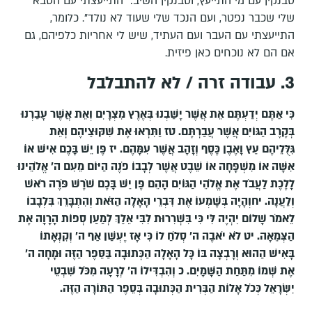
טבנקין עם מי התייעץ, וטבנקין השיב: "התייעצתי עם הסבא
שלי שכבר נפטר, ועם הנכד שלי שעוד לא נולד". כלומר,
התייעצתי עם העבר ועם העתיד, שיש לי אחריות כלפיהם, גם
אם הם לא נוכחים כאן פיזית.
3. עבודה זרה / לא להתבלבל
כִּי אַתֶּם יְדַעְתֶּם אֵת אֲשֶׁר יָשַׁבְנוּ בְּאֶרֶץ מִצְרָיִם וְאֵת אֲשֶׁר עָבַרְנוּ
בְּקֶרֶב הַגּוֹיִם אֲשֶׁר עֲבַרְתֶּם. טז וַתִּרְאוּ אֶת שִׁקּוּצֵיהֶם וְאֵת
גִּלֻּלֵיהֶם עֵץ וָאֶבֶן כֶּסֶף וְזָהָב אֲשֶׁר עִמָּהֶם. יז פֶּן יֵשׁ בָּכֶם אִישׁ אוֹ
אִשָּׁה אוֹ מִשְׁפָּחָה אוֹ שֵׁבֶט אֲשֶׁר לְבָבוֹ פֹנֶה הַיּוֹם מֵעִם ה' אֱלֹהֵינוּ
לָלֶכֶת לַעֲבֹד אֶת אֱלֹהֵי הַגּוֹיִם הָהֵם פֶּן יֵשׁ בָּכֶם שֹׁרֶשׁ פֹּרֶה רֹאשׁ
וְלַעֲנָה. יחוְהָיָה בְּשָׁמְעוֹ אֶת דִּבְרֵי הָאָלָה הַזֹּאת וְהִתְבָּרֵךְ בִּלְבָבוֹ
לֵאמֹר שָׁלוֹם יִהְיֶה לִּי כִּי בִּשְׁרִרוּת לִבִּי אֵלֵךְ לְמַעַן סְפוֹת הָרָוָה אֶת
הַצְּמֵאָה. יט לֹא יֹאבֶה ה' סְלֹחַ לוֹ כִּי אָז יֶעְשַׁן אַף ה' וְקִנְאָתוֹ
בָּאִישׁ הַהוּא וְרָבְצָה בּוֹ כָּל הָאָלָה הַכְּתוּבָה בַּסֵּפֶר הַזֶּה וּמָחָה ה'
אֶת שְׁמוֹ מִתַּחַת הַשָּׁמָיִם. כ וְהִבְדִּילוֹ ה' לְרָעָה מִכֹּל שִׁבְטֵי
יִשְׂרָאֵל כְּכֹל אָלוֹת הַבְּרִית הַכְּתוּבָה בְּסֵפֶר הַתּוֹרָה הַזֶּה.