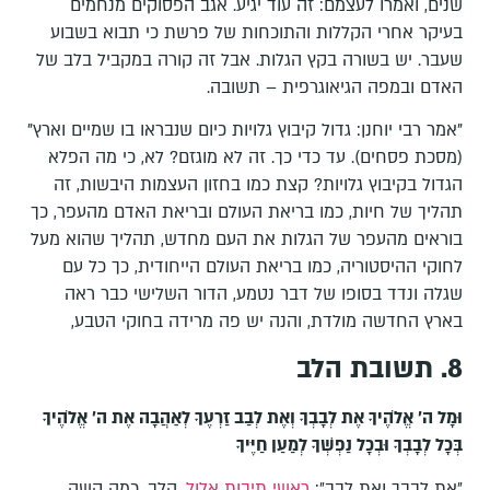
שנים, ואמרו לעצמם: זה עוד יגיע. אגב הפסוקים מנחמים
בעיקר אחרי הקללות והתוכחות של פרשת כי תבוא בשבוע
שעבר. יש בשורה בקץ הגלות. אבל זה קורה במקביל בלב של
האדם ובמפה הגיאוגרפית – תשובה.
"אמר רבי יוחנן: גדול קיבוץ גלויות כיום שנבראו בו שמיים וארץ"
(מסכת פסחים). עד כדי כך. זה לא מוגזם? לא, כי מה הפלא
הגדול בקיבוץ גלויות? קצת כמו בחזון העצמות היבשות, זה
תהליך של חיות, כמו בריאת העולם ובריאת האדם מהעפר, כך
בוראים מהעפר של הגלות את העם מחדש, תהליך שהוא מעל
לחוקי ההיסטוריה, כמו בריאת העולם הייחודית, כך כל עם
שגלה ונדד בסופו של דבר נטמע, הדור השלישי כבר ראה
בארץ החדשה מולדת, והנה יש פה מרידה בחוקי הטבע,
8. תשובת הלב
וּמָל ה' אֱלֹהֶיךָ אֶת לְבָבְךָ וְאֶת לְבַב זַרְעֶךָ לְאַהֲבָה אֶת ה' אֱלֹהֶיךָ
בְּכָל לְבָבְךָ וּבְכָל נַפְשְׁךָ לְמַעַן חַיֶּיךָ
״את לבבך ואת לבב״:
ראשי תיבות אלול,
הלב, כמה קשה