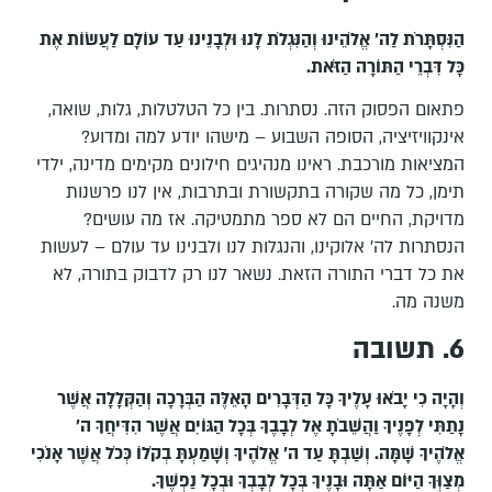
הַנִּסְתָּרֹת לַה׳ אֱלֹהֵינוּ וְהַנִּגְלֹת לָנוּ וּלְבָנֵינוּ עַד עוֹלָם לַעֲשׂוֹת אֶת
כָּל דִּבְרֵי הַתּוֹרָה הַזֹּאת.
פתאום הפסוק הזה. נסתרות. בין כל הטלטלות, גלות, שואה,
אינקוויזיציה, הסופה השבוע – מישהו יודע למה ומדוע?
המציאות מורכבת. ראינו מנהיגים חילונים מקימים מדינה, ילדי
תימן, כל מה שקורה בתקשורת ובתרבות, אין לנו פרשנות
מדויקת, החיים הם לא ספר מתמטיקה. אז מה עושים?
הנסתרות לה' אלוקינו, והנגלות לנו ולבנינו עד עולם – לעשות
את כל דברי התורה הזאת. נשאר לנו רק לדבוק בתורה, לא
משנה מה.
6. תשובה
וְהָיָה כִי יָבֹאוּ עָלֶיךָ כָּל הַדְּבָרִים הָאֵלֶּה הַבְּרָכָה וְהַקְּלָלָה אֲשֶׁר
נָתַתִּי לְפָנֶיךָ וַהֲשֵׁבֹתָ אֶל לְבָבֶךָ בְּכָל הַגּוֹיִם אֲשֶׁר הִדִּיחֲךָ ה'
אֱלֹהֶיךָ שָׁמָּה. וְשַׁבְתָּ עַד ה' אֱלֹהֶיךָ וְשָׁמַעְתָּ בְקֹלוֹ כְּכֹל אֲשֶׁר אָנֹכִי
מְצַוְּךָ הַיּוֹם אַתָּה וּבָנֶיךָ בְּכָל לְבָבְךָ וּבְכָל נַפְשֶׁךָ.