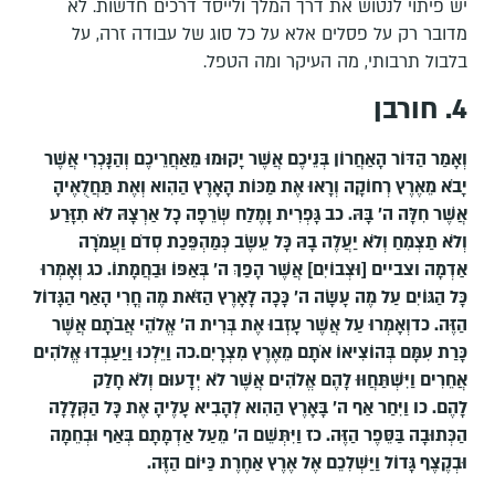
יש פיתוי לנטוש את דרך המלך ולייסד דרכים חדשות. לא
מדובר רק על פסלים אלא על כל סוג של עבודה זרה, על
בלבול תרבותי, מה העיקר ומה הטפל.
4. חורבן
וְאָמַר הַדּוֹר הָאַחֲרוֹן בְּנֵיכֶם אֲשֶׁר יָקוּמוּ מֵאַחֲרֵיכֶם וְהַנָּכְרִי אֲשֶׁר
יָבֹא מֵאֶרֶץ רְחוֹקָה וְרָאוּ אֶת מַכּוֹת הָאָרֶץ הַהִוא וְאֶת תַּחֲלֻאֶיהָ
אֲשֶׁר חִלָּה ה' בָּהּ. כב גָּפְרִית וָמֶלַח שְׂרֵפָה כָל אַרְצָהּ לֹא תִזָּרַע
וְלֹא תַצְמִחַ וְלֹא יַעֲלֶה בָהּ כָּל עֵשֶׂב כְּמַהְפֵּכַת סְדֹם וַעֲמֹרָה
אַדְמָה וצביים [וּצְבוֹיִם] אֲשֶׁר הָפַךְ ה' בְּאַפּוֹ וּבַחֲמָתוֹ. כג וְאָמְרוּ
כָּל הַגּוֹיִם עַל מֶה עָשָׂה ה' כָּכָה לָאָרֶץ הַזֹּאת מֶה חֳרִי הָאַף הַגָּדוֹל
הַזֶּה. כדוְאָמְרוּ עַל אֲשֶׁר עָזְבוּ אֶת בְּרִית ה' אֱלֹהֵי אֲבֹתָם אֲשֶׁר
כָּרַת עִמָּם בְּהוֹצִיאוֹ אֹתָם מֵאֶרֶץ מִצְרָיִם.כה וַיֵּלְכוּ וַיַּעַבְדוּ אֱלֹהִים
אֲחֵרִים וַיִּשְׁתַּחֲוּוּ לָהֶם אֱלֹהִים אֲשֶׁר לֹא יְדָעוּם וְלֹא חָלַק
לָהֶם. כו וַיִּחַר אַף ה' בָּאָרֶץ הַהִוא לְהָבִיא עָלֶיהָ אֶת כָּל הַקְּלָלָה
הַכְּתוּבָה בַּסֵּפֶר הַזֶּה. כז וַיִּתְּשֵׁם ה' מֵעַל אַדְמָתָם בְּאַף וּבְחֵמָה
וּבְקֶצֶף גָּדוֹל וַיַּשְׁלִכֵם אֶל אֶרֶץ אַחֶרֶת כַּיּוֹם הַזֶּה.