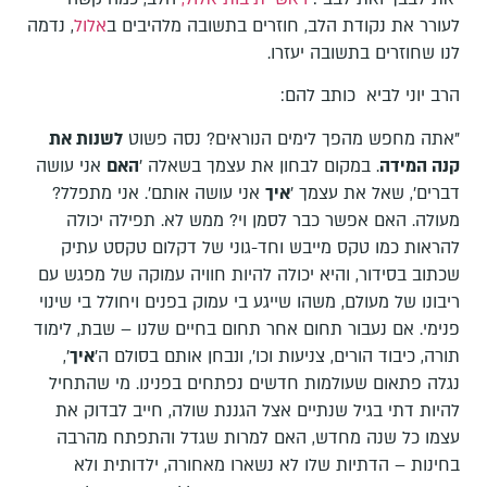
לעורר את נקודת הלב, חוזרים בתשובה מלהיבים ב
אלול
, נדמה
לנו שחוזרים בתשובה יעזרו.
הרב יוני לביא כותב להם:
"אתה מחפש מהפך לימים הנוראים? נסה פשוט
לשנות את
קנה המידה
. במקום לבחון את עצמך בשאלה '
האם
אני עושה
דברים', שאל את עצמך '
איך
אני עושה אותם'. אני מתפלל?
מעולה. האם אפשר כבר לסמן וי? ממש לא. תפילה יכולה
להראות כמו טקס מייבש וחד-גוני של דקלום טקסט עתיק
שכתוב בסידור, והיא יכולה להיות חוויה עמוקה של מפגש עם
ריבונו של מעולם, משהו שייגע בי עמוק בפנים ויחולל בי שינוי
פנימי. אם נעבור תחום אחר תחום בחיים שלנו – שבת, לימוד
תורה, כיבוד הורים, צניעות וכו', ונבחן אותם בסולם ה'
איך
',
נגלה פתאום שעולמות חדשים נפתחים בפנינו. מי שהתחיל
להיות דתי בגיל שנתיים אצל הגננת שולה, חייב לבדוק את
עצמו כל שנה מחדש, האם למרות שגדל והתפתח מהרבה
בחינות – הדתיות שלו לא נשארו מאחורה, ילדותית ולא