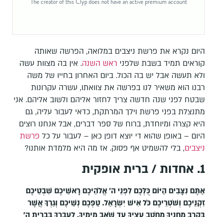
היום נקרא את פרשת ניצבים במלואה, הפרשה שאותה
קוראים תמיד בשבת שלפני
ראש השנה
. אין בה מצוות עשה
ולא תעשה אבל יש בה הכול. ביום האחרון בחייו של משה
רבנו הוא משאיר לנו בפרשה את צוואתו, עשרה עקרונות
שבטח לפני שנה חדשה צריך לחזור אליהם ולשוב אליהם. אני
מתנצלת בפני פרשת וילך המרתקת, כדאי לעבור עליה, גם
היא קצרה ומיוחדת, ברוח של ספר דברים, אבל אנחנו רוצים
היום – באופן שהוא די יוצא דופן כאן – לעבור על כל
פרשת
ניצבים
, בלי להשמיט אף פסוק. אז מה היא מלמדת אותנו?
1. אחדות / ברית אופקית
אַתֶּם נִצָּבִים הַיּוֹם כֻּלְּכֶם לִפְנֵי ה' אֱלֹהֵיכֶם רָאשֵׁיכֶם שִׁבְטֵיכֶם
זִקְנֵיכֶם וְשֹׁטְרֵיכֶם כֹּל אִישׁ יִשְׂרָאֵל. טַפְּכֶם נְשֵׁיכֶם וְגֵרְךָ אֲשֶׁר
בְּקֶרֶב מַחֲנֶיךָ מֵחֹטֵב עֵצֶיךָ עַד שֹׁאֵב מֵימֶיךָ. לְעָבְרְךָ בִּבְרִית ה'