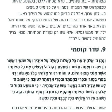
מפותחת – בת שנתיים… נורא מפתה ללכת בקטנה. להיות
טכנוקראט של הקב"ה ולסמן וי על כל מיני סעיפים
בשולחן-ערוך. אבל זה בדיוק כמו לנסוע על הילוך ראשון
כשאתה אוחז בין הידיים הגה של מכונית מרוץ. אל תוותר ואל
תזלזל באף אחד מהדברים הטובים שאתה עושה מאז היית
ילד. זה ממש נפלא. אלא שזו רק נקודת הפתיחה. מכאן צריך
להתחיל להשקיע לבד".
9. סדר קוסמי
וְנָתַן ה' אֱלֹהֶיךָ אֵת כָּל הָאָלוֹת הָאֵלֶּה עַל אֹיְבֶיךָ וְעַל שֹׂנְאֶיךָ אֲשֶׁר
רְדָפוּךָ. ח וְאַתָּה תָשׁוּב וְשָׁמַעְתָּ בְּקוֹל ה' וְעָשִׂיתָ אֶת כָּל מִצְו‍ֹתָיו
אֲשֶׁר אָנֹכִי מְצַוְּךָ הַיּוֹם. ט וְהוֹתִירְךָ ה' אֱלֹהֶיךָ בְּכֹל מַעֲשֵׂה יָדֶךָ
בִּפְרִי בִטְנְךָ וּבִפְרִי בְהֶמְתְּךָ וּבִפְרִי אַדְמָתְךָ לְטוֹבָה כִּי יָשׁוּב ה'
לָשׂוּשׂ עָלֶיךָ לְטוֹב כַּאֲשֶׁר שָׂשׂ עַל אֲבֹתֶיךָ. י כִּי תִשְׁמַע בְּקוֹל ה'
אֱלֹהֶיךָ לִשְׁמֹר מִצְו‍ֹתָיו וְחֻקֹּתָיו הַכְּתוּבָה בְּסֵפֶר הַתּוֹרָה הַזֶּה כִּי
תָשׁוּב אֶל ה' אֱלֹהֶיךָ בְּכָל לְבָבְךָ וּבְכָל נַפְשֶׁךָ.
אומר הרש"ר הירש – זו ההבטחה ההיסטורית מימי אברהם