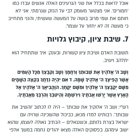
אוכל לראות בכלל את שני הגרעינים האלה אנשים עבדו כמו
'חמורים'. אני מצטער מעומק לבי על הנזק שגרמתי. אני לא
חותם את שמי מרוב בושה על המעשה שעשיתי, והנני מתחייב
כי מעשה זה לא יחזור על עצמו".
7. שיבת ציון, קיבוץ גלויות
תשובת האדם ושיבת ציון קשורות, ובענק: איך שתתחיל הוא
יתלהב וישיב.
וְשָׁב ה' אֱלֹהֶיךָ אֶת שְׁבוּתְךָ וְרִחֲמֶךָ וְשָׁב וְקִבֶּצְךָ מִכָּל הָעַמִּים
אֲשֶׁר הֱפִיצְךָ ה' אֱלֹהֶיךָ שָׁמָּה. ד אִם יִהְיֶה נִדַּחֲךָ בִּקְצֵה הַשָּׁמָיִם
מִשָּׁם יְקַבֶּצְךָ ה' אֱלֹהֶיךָ וּמִשָּׁם יִקָּחֶךָ. הוֶהֱבִיאֲךָ ה' אֱלֹהֶיךָ אֶל
הָאָרֶץ אֲשֶׁר יָרְשׁוּ אֲבֹתֶיךָ וִירִשְׁתָּהּ וְהֵיטִבְךָ וְהִרְבְּךָ מֵאֲבֹתֶיךָ.
רש"י: ושב ה' אלוקיך את שבותך – היה לו לכתוב 'והשיב את
שבותך'. רבותינו למדו מכאן, כביכול שהשכינה שרויה עם
ישראל בצרת גלותם, וכשנגאלים – הכתיב גאולה לעצמו, שהוא
ישוב עימהם. בפסוקים האלה מצאו יהודים נחמה במשך אלפי