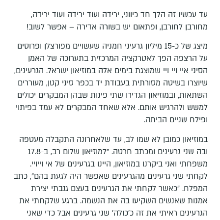
עד עכשיו זה הלך חד כיווני, ירידה ועוד ירידה ועוד ירידה,
מחורבן לחורבן, ופתאום יש בשורה אדירה – אפשר לשוב!
מיצג של כ-15 מיליון גרעיני חמניה שעשויים מפורצלן ופרוסים
על הרצפה הפך לאטרקציה המרכזית בתערוכה של האמן
הסיני איי ויי ויי שמוצגת בימים אלה במוזיאון ישראל. הגרעינים,
שיוצרו בשיטה מסורתית בעבודת יד בכפר סיני קטן, מעוררים
השתאות, ובמוזיאון הגדירו שתי פינות שבהן המבקרים יכולים
למשש ולהרגיש אותם. אלא שאחד המבקרים לא עמד בפיתוי
ופילח שניים הביתה.
במוזיאון כמובן לא שמו לב, עד שלאחרונה התקבלה מעטפה
ובה שני גרעינים ומכתב חרטה. "למוזיאון שלום רב, ב-17.8
משפחתי ואני ביקרנו במוזיאון, היינו בגרעינים של אי וייויי.
לקחתי שני גרעינים מהגרעינים שאפשר היה לגעת בהם", כתב
המפלח. "כאשר לקחתי את הגרעינים בעצם גנבתי יצירת
אמנות שאנשים השקיעו בה את הנשמה. ברגע שלקחתי את
הגרעינים ראיתי את זה כ'כולה' שני גרעינים אבל כדי שאני