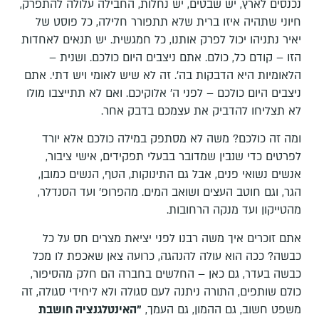
נכנסים לארץ, יש שבטים, יש נחלות, החבילה עלולה להתפרק,
חיוני שתהיה איזו ברית שלא תתפורר חלילה, כל פוסט של
יאיר נתניהו יכול לפרק אותנו, כל חמגשית. יש תנאים לאחדות
הזו – קודם כל, כולם. אתם ניצבים היום כולכם. ושנית –
הלאומיות היא הדבקות בה'. זה לא שיש לאומי ויש דתי. אתם
ניצבים היום כולכם – לפני ה' אלוקיכם. ואם לא תתייצבו מולו
לא תצליחו להדביק את עצמכם בדבק אחר.
ומה זה כולכם? משה לא מסתפק במילה כולכם אלא יורד
לפרטים כדי שנבין שמדובר בבעלי תפקידים, אישי ציבור,
אנשים נשואי פנים, אבל גם התינוקות, הטף, הנשים כמובן,
הגר, וגם חוטב העצים ושואב המים. מהפרופ' ועד הסנדלר,
מהטייקון ועד מנקה הרחובות.
אתם זוכרים איך משה רבנו לפני יציאת מצרים חס על כל
כבשה? ככה הוא עולה להנהגה, כרועה צאן שאכפת לו מכל
כבשה בעדר, גם כאן – החלשים בחברה הם חלק מהסיפור,
כולם שותפים, התורה ניתנה לעם סגולה ולא ליחידי סגולה, זה
משפט חשוב, גם ההמון, גם העמך,
"האינטלגנציה חושבת