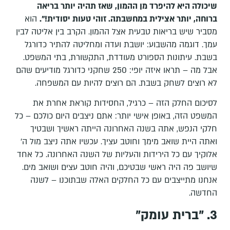
שיכולה היא להיפרד מן ההמון, שאז תהיה יותר בריאה
ברוחה, יותר אצילית במחשבתה. זוהי טעות יסודית!".
הוא
מסביר שיש בריאות טבעית אצל ההמון. הקרב בין אליטה לבין
עמך. דוגמה מהשבוע: יושבת ועדה ומחליטה להתיר כדורגל
בשבת. עיתונות הספורט מעודדת, התקשורת, בתי המשפט.
אבל מה – תראו איזה יופי: 250 שחקני כדורגל מודיעים שהם
לא רוצים לשחק בשבת. הם רוצים להיות עם המשפחה.
לסיכום החלק הזה – כרגיל, החסידות קוראת אחרת את
המשפט הזה, באופן אישי יותר: אתם ניצבים היום כולכם – כל
חלקי הנפש, אתה בשנה האחרונה הייתה ראשיך ושבטיך
ואתה היית שואב מימך וחוטב עציך. עכשיו אתה ניצב מול ה'
אלוקיך עם כל הירידות והעליות של השנה האחרונה. כל אחד
שיושב פה היה ראשי שבטיכם, והיה חוטב עצים ושואב מים.
אנחנו מתייצבים עם כל החלקים האלה שבתוכנו – לשנה
החדשה.
3. "ברית עומק"