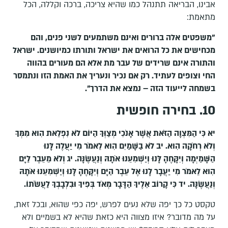
אבינו, הבריאה תתנהל כמו שהיא צריכה, ברכה וקללה, הכל
מתאמת:
"משפטים אלה ברורים ואינם משתמעים לשני פנים, והם
מכחישים את כל הרואים את ישראל ותורתו כמיושנים. ישראל
והתורה אינם שרידים של עבר מת אלא הם מעורים בהווה
החי וצופים לעתיד. רק אם נכיר ונעריך את האמת הזו ונתמסר
בשמחה לייעוד הזה – נמצא את הדרך".
10. בחירה חופשית
יא כִּי הַמִּצְוָה הַזֹּאת אֲשֶׁר אָנֹכִי מְצַוְּךָ הַיּוֹם לֹא נִפְלֵאת הִוא מִמְּךָ
וְלֹא רְחֹקָה הִוא. יב לֹא בַשָּׁמַיִם הִוא לֵאמֹר מִי יַעֲלֶה לָּנוּ
הַשָּׁמַיְמָה וְיִקָּחֶהָ לָּנוּ וְיַשְׁמִעֵנוּ אֹתָהּ וְנַעֲשֶׂנָּה. יג וְלֹא מֵעֵבֶר לַיָּם
הִוא לֵאמֹר מִי יַעֲבָר לָנוּ אֶל עֵבֶר הַיָּם וְיִקָּחֶהָ לָּנוּ וְיַשְׁמִעֵנוּ אֹתָהּ
וְנַעֲשֶׂנָּה. יד כִּי קָרוֹב אֵלֶיךָ הַדָּבָר מְאֹד בְּפִיךָ וּבִלְבָבְךָ לַעֲשֹׂתוֹ.
טקסט כל כך יפה שלא נעים לפרש, יפה כפי שהוא, ובכל זאת,
על מה מדובר? איזו מצווה היא כזאת שהיא לא בשמיים ולא