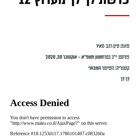
מאת:
סיון רהב-מאיר
פורסם:
י״ב במרחשוון תשפ״א – אוקטובר 30, 2020
קטגוריה:
השיעור השבועי
לך לך