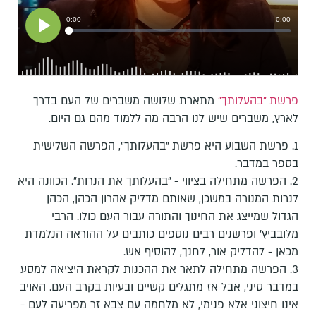
פרשת "בהעלותך"
מתארת שלושה משברים של העם בדרך
לארץ, משברים שיש לנו הרבה מה ללמוד מהם גם היום.
1. פרשת השבוע היא פרשת "בהעלותך", הפרשה השלישית
בספר במדבר.
2. הפרשה מתחילה בציווי - "בהעלותך את הנרות". הכוונה היא
לנרות המנורה במשכן, שאותם מדליק אהרון הכהן, הכהן
הגדול שמייצג את החינוך והתורה עבור העם כולו. הרבי
מלובביץ' ופרשנים רבים נוספים כותבים על ההוראה הנלמדת
מכאן - להדליק אור, לחנך, להוסיף אש.
3. הפרשה מתחילה לתאר את ההכנות לקראת היציאה למסע
במדבר סיני, אבל אז מתגלים קשיים ובעיות בקרב העם. האויב
אינו חיצוני אלא פנימי, לא מלחמה עם צבא זר מפריעה לעם -