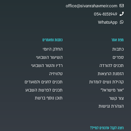
office@sivanrahavmeir.com
054-8151949
WhatsApp
מפת אתר
כתבות ומאמרים
כתבות
החלק היומי
ספרים
השיעור השבועי
תכנים להורדה
רדיו והטור השבועי
הזמנת הרצאות
טלוויזיה
קהילת נשים לומדות
תכנים לחגים ולמועדים
"אור מישראל"
תכנים לפרשת השבוע
תוכן נוסף ברשת
צור קשר
הצהרת נגישות
רוצה לקבל עדכונים למייל?