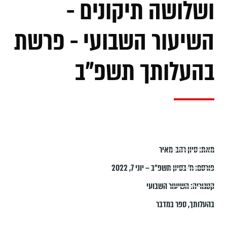
ושלושה תיקונים -
השיעור השבועי - פרשת
בהעלותך תשפ"ב
מאת:
סיון רהב-מאיר
פורסם:
ח׳ בסיון תשפ״ב – יוני 7, 2022
קטגוריה:
השיעור השבועי
בהעלותך
,
ספר במדבר