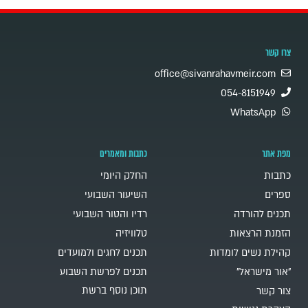
צרו קשר
office@sivanrahavmeir.com
054-8151949
WhatsApp
מפת אתר
כתבות ומאמרים
כתבות
החלק היומי
ספרים
השיעור השבועי
תכנים להורדה
רדיו והטור השבועי
הזמנת הרצאות
טלוויזיה
קהילת נשים לומדות
תכנים לחגים ולמועדים
"אור מישראל"
תכנים לפרשת השבוע
תוכן נוסף ברשת
צור קשר