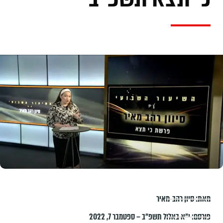
מאת:
סיון רהב-מאיר
פורסם:
י״א באלול תשפ״ב – ספטמבר 7, 2022