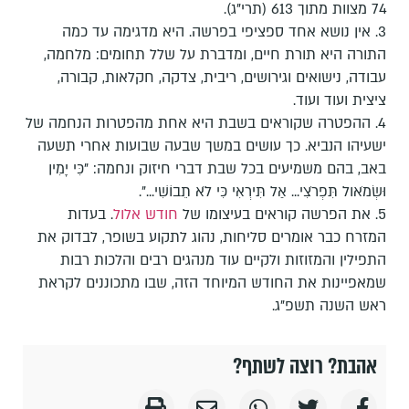
74 מצוות מתוך 613 (תרי"ג).
3. אין נושא אחד ספציפי בפרשה. היא מדגימה עד כמה
התורה היא תורת חיים, ומדברת על שלל תחומים: מלחמה,
עבודה, נישואים וגירושים, ריבית, צדקה, חקלאות, קבורה,
ציצית ועוד ועוד.
4. ההפטרה שקוראים בשבת היא אחת מהפטרות הנחמה של
ישעיהו הנביא. כך עושים במשך שבעה שבועות אחרי תשעה
באב, בהם משמיעים בכל שבת דברי חיזוק ונחמה: "כִּי יָמִין
וּשְׂמֹאול תִּפְרֹצִי... אַל תִּירְאִי כִּי לֹא תֵבוֹשִׁי...".
5. את הפרשה קוראים בעיצומו של
חודש אלול
. בעדות
המזרח כבר אומרים סליחות, נהוג לתקוע בשופר, לבדוק את
התפילין והמזוזות ולקיים עוד מנהגים רבים והלכות רבות
שמאפיינות את החודש המיוחד הזה, שבו מתכוננים לקראת
ראש השנה תשפ"ג.
אהבת? רוצה לשתף?