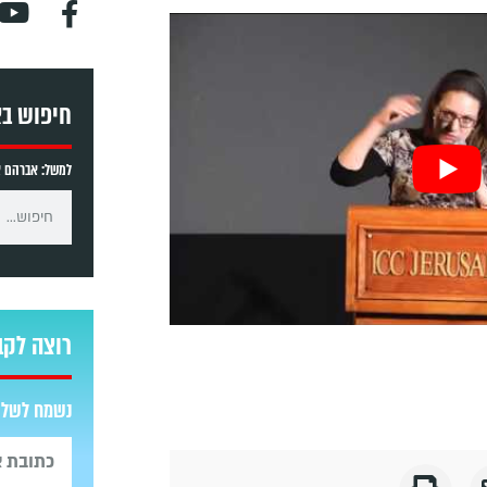
חיפוש ב
למשל: אברהם אב
רוצה לקב
נשמח לשלוח