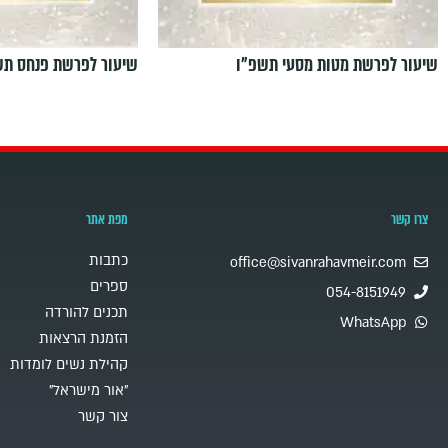
שיעור לפרשת מטות מסעי תשפ"ו
שיעור לפרשת פנחס תש
צרו קשר
מפת אתר
כתבות
office@sivanrahavmeir.com
ספרים
054-8151949
תכנים להורדה
WhatsApp
הזמנת הרצאות
קהילת נשים לומדות
"אור מישראל"
צור קשר