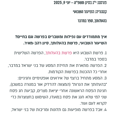
פורסם:
י״ג בסיון תשפ״ה – יוני 9, 2025
קטגוריה:
השיעור השבועי
בהעלותך
,
ספר במדבר
איך מתמודדים עם נפילות ומשברים בפרשה וגם בחיים?
השיעור השבועי, פרשת בהעלותך, סיון רהב-מאיר.
1. פרשת השבוע היא
פרשת בהעלותך
, הפרשה השלישית
בספר במדבר.
2. הפרשה מתארת את תחילת המסע של בני ישראל במדבר,
אחרי כל ההכנות בפרשות הקודמות.
3. המסע מתחיל ברצף של אירועים אופטימיים וחגיגיים:
"בהעלותך את הנרות" (המצווה להדליק אור במנורה במשכן),
חגיגת הפסח הראשונה אחרי יציאת מצרים, קביעת חג פסח
שני למי שלא חגג את פסח במועדו, השימוש בחצוצרות כדי
לקרוא לעם ועוד.
4. אבל בפרשה מופיעות גם תלונות ומריבות של בני ישראל,