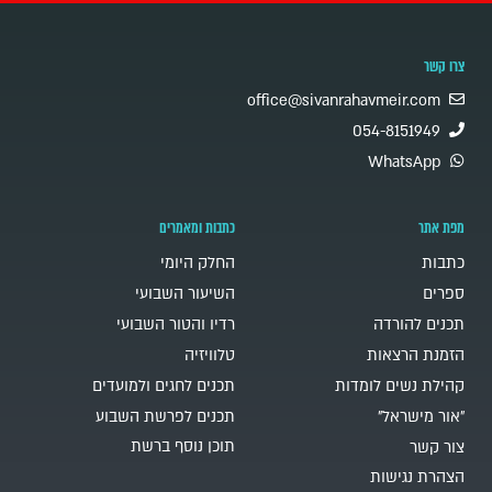
צרו קשר
office@sivanrahavmeir.com
054-8151949
WhatsApp
מפת אתר
כתבות ומאמרים
כתבות
החלק היומי
ספרים
השיעור השבועי
תכנים להורדה
רדיו והטור השבועי
הזמנת הרצאות
טלוויזיה
קהילת נשים לומדות
תכנים לחגים ולמועדים
"אור מישראל"
תכנים לפרשת השבוע
תוכן נוסף ברשת
צור קשר
הצהרת נגישות