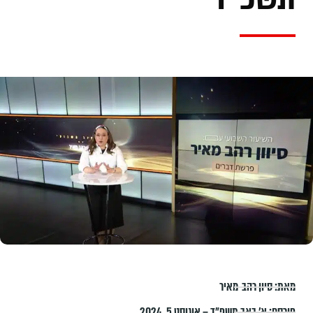
מאת:
סיון רהב-מאיר
פורסם:
א׳ באב תשפ״ד – אוגוסט 5, 2024