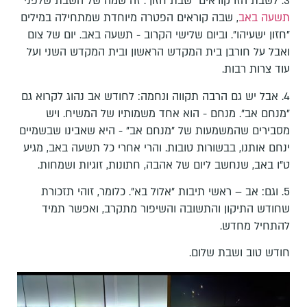
3. לשבת הזו קוראים "שבת חזון". זה שמה של השבת שלפני
תשעה באב
, שבה קוראים הפטרה מיוחדת שמתחילה במילים
"חזון ישעיהו". וביום שלישי הקרוב - תשעה באב. יום של צום
ואבל על חורבן בית המקדש הראשון ובית המקדש השני ועל
עוד צרות רבות.
4.⁠ ⁠אבל יש גם הרבה תקווה ונחמה: לחודש אב נהוג לקרוא גם
"מנחם אב". מנחם - הוא אחד משמותיו של המשיח. ויש
מסבירים שהמשמעות של "מנחם אב" - היא שאבינו שבשמיים
ינחם אותנו, בבשורות טובות. והרי אחרי כל תשעה באב, מגיע
ט"ו באב, שנחשב ליום של אהבה, חתונות, זוגיות ושמחות.
5.⁠ ⁠וגם: אב – ראשי תיבות "אלול בא". כלומר, זוהי תזכורת
שחודש התיקון והתשובה והשיפור מתקרב, ואפשר תמיד
להתחיל מחדש.
חודש טוב ושבת שלום.