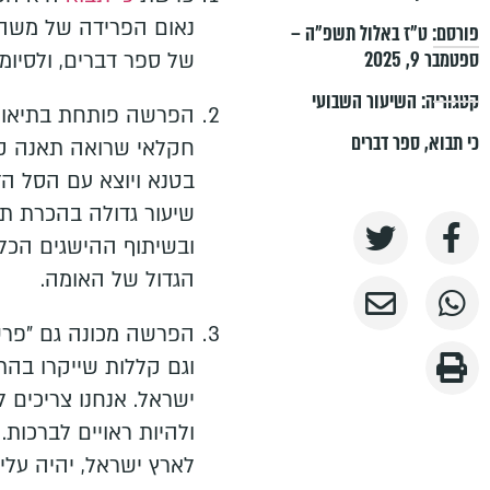
נאום הפרידה של משה 
פורסם:
ט״ז באלול תשפ״ה –
ספטמבר 9, 2025
של ספר דברים, ולסיומ
קטגוריה:
השיעור השבועי
הפרשה פותחת בתיאור 
כי תבוא
,
ספר דברים
חקלאי שרואה תאנה ק
בטנא ויוצא עם הסל הז
שיעור גדולה בהכרת תו
ובשיתוף ההישגים הכלכ
הגדול של האומה.
הפרשה מכונה גם "פרש
וגם קללות שייקרו בה
ישראל. אנחנו צריכים 
ולהיות ראויים לברכות.
לארץ ישראל, יהיה עליו