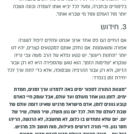
בלימודים ובחברה, ומעל לכל יביא אותו לעמדה נכונה וטובה
יותר מול העולם ומול מי שברא אותו".
3. חידוש
אם החיים הם פס אחד ארוך אנחנו עלולים ליפול לשגרה
אפורה ומשעממת. אם נחלק אותם למקטעים קצרים, יהיו לנו
יותר "תחנות ריענון". יש קטע נפלא של הרב משה צבי נריה
שנקרא "שלימות הזמן". הוא טוען שהספירה היא לא רק עבור
הדיוק, ולא רק עבור ההרפיה שבסופה, אלא כדי לתת ערך לכל
יחידת זמן בנפרד:
"מצוות התורה לספור ימים באה ללמדנו ערך זמנים, חמדת
ימים. לזמן גוון אחד מעולם ועד עולם, אבל עומק חיי האדם
קובע גוונים לזמן. אדם מישראל מרגיש שאינו דומה עולם של
שבת לעולם של חול. לכל יום גוון משלו, שיר משלו, שיר של
יום. יום שלא נתחדש בו כלום, לא מחשבה, לא הרגשה, הריהו
חסר גוון. חיי תורה דורשים פעילות, מוח חושב ולב מרגיש.