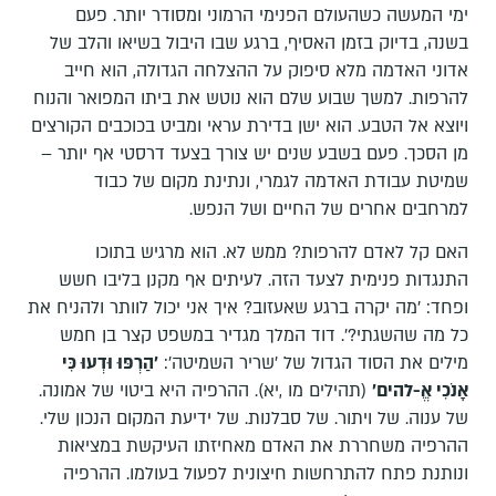
ימי המעשה כשהעולם הפנימי הרמוני ומסודר יותר. פעם
בשנה, בדיוק בזמן האסיף, ברגע שבו היבול בשיאו והלב של
אדוני האדמה מלא סיפוק על ההצלחה הגדולה, הוא חייב
להרפות. למשך שבוע שלם הוא נוטש את ביתו המפואר והנוח
ויוצא אל הטבע. הוא ישן בדירת עראי ומביט בכוכבים הקורצים
מן הסכך. פעם בשבע שנים יש צורך בצעד דרסטי אף יותר –
שמיטת עבודת האדמה לגמרי, ונתינת מקום של כבוד
למרחבים אחרים של החיים ושל הנפש.
האם קל לאדם להרפות? ממש לא. הוא מרגיש בתוכו
התנגדות פנימית לצעד הזה. לעיתים אף מקנן בליבו חשש
ופחד: 'מה יקרה ברגע שאעזוב? איך אני יכול לוותר ולהניח את
כל מה שהשגתי?'. דוד המלך מגדיר במשפט קצר בן חמש
מילים את הסוד הגדול של 'שריר השמיטה':
'הַרְפּוּ וּדְעוּ כִּי
אָנֹכִי אֱ-להים'
(תהילים מו ,יא). ההרפיה היא ביטוי של אמונה.
של ענוה. של ויתור. של סבלנות. של ידיעת המקום הנכון שלי.
ההרפיה משחררת את האדם מאחיזתו העיקשת במציאות
ונותנת פתח להתרחשות חיצונית לפעול בעולמו. ההרפיה