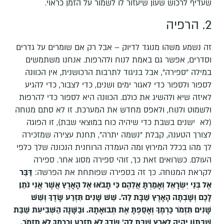
שעדיף לרכוש שעון שיעזור לו לשמור על הזמן כראוי.
2. הרפיה
זה נשמע משהו מנוגד לדיוק – אבל רק אם שומרים על גדרים
וסדרים, אפשר גם באמת לנוח ולהרפות. אנחנו משתמשים
במילה "ספירה", אבל בניגוד לתרבות הרכושנית, אין הכוונה
לספור ולספור כדי לאגור ימים ושנים, כדי לצבור, כדי להגיע
לאיזה שיא ולהשיג את כולם. הכוונה היא לספור כדי להרפות
ולשמוט ולנוח, ולאפס מחדש את המערכת. זו לא סתם מנוחה
(לא ישנים בשבת כדי שיהיה כוח במוצאי שבת), זו הפוגה
לצורך הטענה, קבלת "נשמה יתרה", תחנת עצירה שמזכירה
לך מהו בכלל המירוץ ומה העמדה הרוחנית הנכונה שלך כלפי
העולם. כשרואים זאת כך, זוהי ספירה מסוג אחר. ספירה
לקראת המנוחה. כך זה בספירה שפותחת את הפרשה:
דַּבֵּר
אֶל בְּנֵי יִשְׂרָאֵל וְאָמַרְתָּ אֲלֵהֶם כִּי תָבֹאוּ אֶל הָאָרֶץ אֲשֶׁר אֲנִי נֹתֵן
לָכֶם וְשָׁבְתָה הָאָרֶץ שַׁבָּת לַה'. שֵׁשׁ שָׁנִים תִּזְרַע שָׂדֶךָ וְשֵׁשׁ
שָׁנִים תִּזְמֹר כַּרְמֶךָ וְאָסַפְתָּ אֶת תְּבוּאָתָהּ
.
וּבַשָּׁנָה הַשְּׁבִיעִת שַׁבַּת
שַׁבָּתוֹן יִהְיֶה לָאָרֶץ שַׁבָּת לַה' שָׂדְךָ לֹא תִזְרָע וְכַרְמְךָ לֹא תִזְמֹר
.