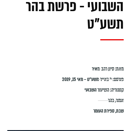
השבועי - פרשת בהר
תשע"ט
מאת:
סיון רהב-מאיר
פורסם:
י׳ באייר תשע״ט – מאי 15, 2019
קטגוריה:
השיעור השבועי
אמור
,
בהר
שבת
,
ספירת העומר