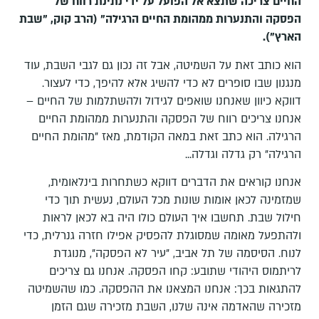
החיים צריכה שתצא אל הפועל על ידי נתינת רווח של
הפסקה והתנערות ממהומת החיים הרגילה" (הרב קוק, "שבת
הארץ").
הוא כותב זאת על השמיטה, אבל זה נכון גם לגבי השבת, עוד
מנגנון שבו סופרים לא כדי להשיג אלא להיפך, כדי לעצור.
דווקא כיוון שאנחנו שואפים לגידול ולהשתלמות של החיים –
אנחנו צריכים רווח של הפסקה והתנערות ממהומת החיים
הרגילה. הוא כתב זאת במאה הקודמת, מאז "מהומת החיים
הרגילה" רק גדלה וגדלה...
אנחנו קוראים את הדברים דווקא כשתחרות בינלאומית,
שמזמינה לכאן אומות שונות מכל העולם, נעשית תוך כדי
חילול שבת. תחשבו איך העולם כולו היה בא לכאן לראות
ולהתפעל מאומה שמסוגלת להפסיק אפילו חזרה גנרלית, כדי
לנוח. הסיסמה של תל אביב, "עיר לא הפסקה", מנוגדת
לריתמוס היהודי שתובע: קחו הפסקה. אנחנו גם צריכים
להתגאות בכך: אנחנו המצאנו את ההפסקה. כמו שהשמיטה
מזכירה שהאדמה אינה שלנו, השבת מזכירה שגם הזמן