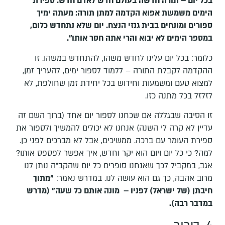
בכל יום – תורה חדשה בעולם חדש לאדם חדש. ספירת
הימים משמשת אפוא הקדמה למתן תורה: מעתה ימיך
ספורים ומונחים בבית גנזי הנצח. יום שלא נתחדש כלום,
במספר הימים לא יבוא והרי אתה חסר אותו".
כלומר: בכל יום עלינו לחדש משהו, להתחדש במשהו. זו
ההקדמה לקבלת התורה – ללמוד לספור ימים, להעריך זמן,
למצוא טעם ומשמעות וחידוש בכל יחידת זמן שחולפת, לא
לזלזל בכל מתנה כזו.
זו הסיבה שבגללה אם שכחנו לספור יום אחד (ברוך השם זה
עדיין לא קרה לי השנה) אנחנו לא יכולים להמשיך ולספור את
ספירת העומר עם ברכה. ממשיכים, אבל לא מברכים לפני כן.
למה? כי כל יום ויום הוא יקר וחדש, איך אפשר לפספס אותו?
אגב, במקביל לכך שאנחנו סופרים כל יום שהקב"ה נותן לנו
מרוב אהבה, כך גם הוא עושה לנו. במדרש נאמר:
"מתוך
חיבתן (של ישראל) לפניו
–
מונה אותם כל שעה" (מדרש
במדבר רבה).