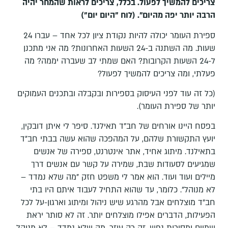
צריכים להמשיך לפעול. בכלל, צריכים לראות שהמחר יהיה
הרבה יותר יפה מהיום". (לוח "היום יום")
ספירת העומר יכולה להיות נקודת ציון לכל אחד – עברו 24
שעות. מה השתנה ב-24 השעות האחרונות? מה אני מתכנן
ל-24 השעות הקרובות? האם שמתי לב שעברה יממה? מה
פעלתי, ומה צריכים להמשיך לפעול?
(כל זה עוד לפני העיסוק בספירות ובקבלה ובתכנים העמוקים
יותר של ספירת העומר).
בפסח היינו אורחים של חב"ד תאילנד. סיפר לי איתן דובקין,
יועץ התקשורת שלהם, על המהפכה שהוא עשה בבתי חב"ד
בתאילנד. מיתוג אחיד, אתר אינטרנט, ספירה של אנשים
שמגיעים לסעודות שבת, שמירה על קשר עם אנשים דרך
מיילים ועוד ועוד. הוא אמר לי משפט חזק "מה שלא נמדד –
לא מנוהל". כלומר, עד שהוא התחיל לעבוד איתם היו בתי
חב"ד מוצלחים אבל מהרגע שיש ניהול ומיתוג וארגון-על לכל
הפעילות, הדברים אפילו מוצלחים יותר. זה לא סותר יראת