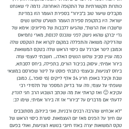
כותרות תקשורתיות של התקופה האחרונה. נדמה לי שאנחנו
מקבלים שיעור טוב ב"בירור" בספירת העומר הזו במדינת
ישראל. היו בתקופת ספירת העומר תשע"ט שלוש נשים
ש"שברו את הרשת", שהגיעו ללבבות של מיליונים: אימא של
גדי יברקן שהוא נישק לפני שנכנס לכנסת, מארי נחמיאס
שהדליקה משואה והתפללה במקום לקרוא את הטקסט שלה
וכמובן לינור אברג'ל עם כיסוי הראש שלה בטקס המשואות.
כמה עניין סביב שלוש הנשים האלה... חשבתי לעצמי שזה
בירור אמיתי, עיסוק בכיבוד הורים, בתפילה, ביחס לסבתא,
ביחס לצניעות, ובעצמי כתבתי פוסט על לינור שפורסם במוצאי
שבת וקיבל באופן חריג 24 אלף לייקים (מי סופר...). כמובן
שעפתי על עצמי, וזה עוד בדיוק המספר של תלמידי רבי
עקיבא 🙂 ואז קראתי את מה שכתב השבוע הרב חגי לונדין.
לדעתי אם מדברים על "בירור" אז זה בירור אמיתי, שימו לב:
"לא אכחיש שהרבה רבנים ורבניות, ואני ביניהם, מסתובבים
עם חיוך על הפנים מאז יום העצמאות. סערת כיסוי הראש של
טקס המשואות יצרה באזז חיובי בנושא הצניעות, ואולי בפעם