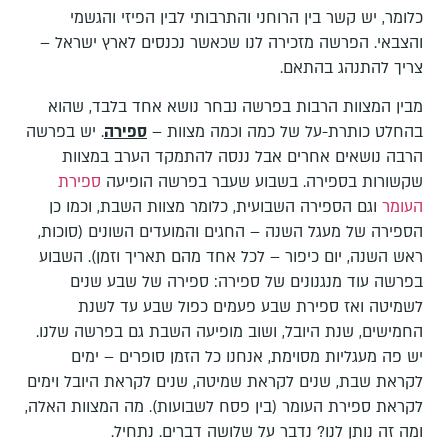
כלומר, יש קשר בין הרוחני והתרבותי לבין הפיזי והגשמי
והצבאי. הפרשה מזכירה לנו שכאשר נכנסים לארץ ישראל –
צריך להתנהג בהתאם.
מבין המצוות הרבות בפרשה נבחר נושא אחד בלבד, שהוא
בהחלט כותרת-על של כמה וכמה מצוות –
ספירה
. יש בפרשה
הרבה נושאים אחרים אבל ננסה להתמקד הערב במצוות
שקשורות בספירה. בשבוע שעבר בפרשה הופיעה
ספירת
העומר
וגם הספירה השבועית, כלומר מצוות השבת, וכמו כן
הספירה של מעגל השנה – החגים והמועדים השונים (סוכות,
ראש השנה, יום כיפור – לכל אחד מהם תאריך וזמן). השבוע
בפרשה עוד מנגנונים של ספירה: ספירה של שבע שנים
לשמיטה ואז ספירת שבע פעמים כפול שבע עד לשנת
החמישים, שנת היובל, ושוב מופיעה השבת גם בפרשה שלנו.
יש פה מעגליות מסוימת, אנחנו כל הזמן סופרים – ימים
לקראת שבת, שנים לקראת שמיטה, שנים לקראת היובל וימים
לקראת ספירת העומר (בין פסח לשבועות). מה המצוות האלה,
ומה זה נותן לנו? נדבר על שלושה דברים. נתחיל.