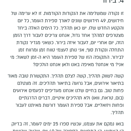
4. בירור
זו נקודה שמשלימה את הנקודות הקודמות. זו לא ערימה של
חידושים, 49 חידושים שונים לאורך ספירת העומר, כל יום
והקטע החדש שלו. יש כאן תהליך. כל הימים האלה ביחד
מצטרפים למהלך אחד גדול, אנחנו צריכים לעבור דרך הזמן
הזה, יום אחרי יום, לעבור איזה בירור. כשאני מגדיר נקודת
התחלה ונקודת סוף, אני נותן לעצמי טווח זמן ומרווח זמן
לבירור. התקופה הזו של ספירת העומר היא ה-זמן לשאול: מי
אני? מי אנחנו? מאיפה באנו ולאן אנחנו הולכים?
קשה לשווק תהליך, קשה לצלם תהליך. התקשורת טובה מאוד
בתיאור אירועים, אבל גרועה בתיאור תהליכים. זה מצטלם
פחות טוב. גם בחיים שלנו אנחנו מעדיפים לפעמים אירועים
(בום, טראח, וואו) ולא תהליכים איטיים, דברים הדרגתיים
ופחות ויזואליים. אבל ספירת העומר דורשת מאיתנו לעבור
תהליך.
בואו נמקם את עצמנו, עכשיו ספרו 25 ימים לעומר, זה בדיוק