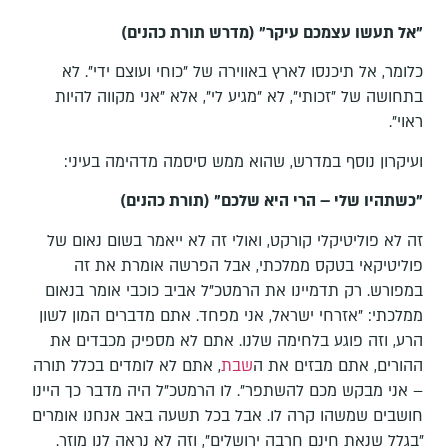
"אל תעשו עצמכם עיקר" (מדרש תורת כהנים)
כלומר, אל תיכנסו לארץ באווירה של "כוחי ועוצם ידי". לא
בתחושה של "זכותי", לא "מגיע לי", אלא "אני מקווה להיות
ראוי".
ועיקרון נוסף במדרש, שהוא ממש סיסמה מדהימה בעיני:
"כשתהיו שלי – הרי היא שלכם" (תורת כהנים)
זה לא פוליטיקלי קורקט, ואולי זה לא ייאמר בשום נאום של
פוליטיקאי בטקס ממלכתי, אבל הפרשה אומרת את זה
במפורש. רק תדמיינו את הרמטכ"ל אביב כוכבי אומר בנאום
ממלכתי: "אזרחי ישראל, אני מפחד. אתם מדברים המון לשון
הרע, וזה פוגע בלחימה שלנו. אתם לא מספיק מכבדים את
ההורים, אתם מבזים את ה
שבת
, אתם לא לומדים בכלל תורה
– אני מבקש מכם להשתפר". לו הרמטכ"ל היה מדבר כך היינו
חושבים שמשהו קרה לו. אבל בכל תשעה באב אנחנו אומרים
"בגלל שנאת חינם חרבה ירושלים", וזה לא נראה לנו מוזר.