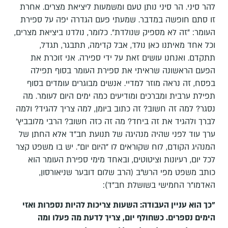
להר סיני. הר סיני נותן טעם ומשמעות ליציאת מצרים. אחרת
זו סתם חופשה במדבר. שמעתי פעם הגדרה יפה על ספירת
העומר: "זה לא מספיק שנולדת". כלומר, נולדנו ביציאת מצרים,
וכל אחד מאיתנו כאן נולד, אבל קדימה, תתבגר, תגדל,
תתקדם. ואנחנו עושים זאת על ידי ספירה. אני זוכרת את
הפעם הראשונה שראיתי את ספירת העומר בסוף תפילה
בפסח, זה נראה מוזר למדיי. אנשים מבוגרים עומדים בסוף
תפילת ערבית ומברכים ומודיעים כמה ימים היום לעומר. מה
נסגר? למה זה חשוב? זה כתוב ביומן, למה צריך להגיד? ולמה
לברך ולהגיד את זה ביחד? מה זה כזה חשוב? הרבי מלובביץ'
ערך עוד לפני שהיה מנהיגה של תנועת חב"ד אלא החתן של
המנהיג הקודם, לוח שקוראים לו "היום יום". יש בו משפט קצר
לכל יום, רעיונות וציטוטים, ובאחד מימי ספירת העומר הוא
כותב משפט מפי הרש"ב (הרב שלום דובער שניאורסון,
האדמו"ר החמישי בשושלת חב"ד):
"כך הוא עניין העבודה: השעות צריכות להיות נספרות ואזי
הימים נספרים. כשחולף יום, צריך לדעת מה פעלו ומה