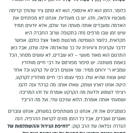
כלומר, הזמן הוא לא אינסופי, הוא לא סתם ציר שהולך קדימה
מעכשיו והלאה, וזהו. יש בו מעגליות. אנחנו לא מפתחים את
האדמה ומעבדים אותה מעתה ועד עולם, אלא יודעים תמיד
שיש זמן שבו מרפים (וזה בתקופה שרוב החברה היא
חקלאית, כלומר השמיטה מורגשת מאוד אצל כולם). אפשר
לדבר עקרונית ורעיונית על כך שהאדמה אינה שלנו, אבל כאן
התרגום הוא מאוד מעשי – לא עובדים, לא עושים מסחר, הכל
באמת משתנה. יש סיפור מפורסם על רבי חיים מוולוז'ין
שמביא ר' ירוחם ממיר: שני אנשים רבים על קרקע וכל אחד
טוען וצווח שהיא שלו. כפף עצמו רבי חיים מוולוז'ין לקרקע,
היטה אוזנו לארץ ושתק. שאלו אותו: מה קרה? ענה להם:
רציתי לשמוע ולדעת מה הקרקע אומרת על זהו המריבה
ושמעתי אותה אומרת: הלוא שניכם שלי, ועל מה הריב?
כשמבינים את זה, אנחנו כן משתתפים במשחק, אנחנו צוברים
ואוגרים ועובדים, אבל כל הזמן מונים לקראת ההרפיה. הנה
הגדרה נפלאה של הרב קוק:
"דחיפת הגידול וההשתלמות של