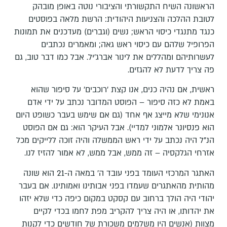
הראשונה השיח התקשורתי והציבורי נוטה באופן מובהק
לטובת ההלכה והצניעות היהודית: הרשת מלאה בפוסטים
כנגד מתנגדי כיסוי הראש; נשים (וגברים) מעדכנים את תמונות
הפרופיל שלהם עם כיסוי ראש גאה; ומאמרים נכתבים
לעשרותיהם ומהללים את לינור אברג'יל. אבל כמו דבר טוב, גם
פה צריך לדעת לא להגזים.
ראשית, אם נהיה כנים, אנו קצת 'רוכבים' על סיפור שהוא
באמת לא כזה סיפור – הפוסט המדובר נכתב על ידי אדם
אנונימי שלא מייצג אף אחד (גם אם שימש בעבר כשופט היום
הוא פנסיונר אלמוני למדיי). אבל העיקר הוא: גם אם הפוסט
הנ"ל היה נכתב על ידי ראש הממשלה והיה זוכה ללייקים מכל
אזרחי הגלקסיה – זה ממש, אבל ממש, לא אמור להזיז לנו.
האתגר המרכזי העומד בפני עובד ה' במאה ה-21 הוא שונה
מהותית מהאתגרים שעמדו בפני אבותינו ואמותינו. אם בעבר
יהודי היה הולך ברחוב עם קסקט במקום כיפה כדי שלא יזהו
את יהדותו, או היה צריך להקריב מפת לחמו בכדי לקיים
מצוות (אנשים היו משלמים משכורת של חודשים כדי לקנות