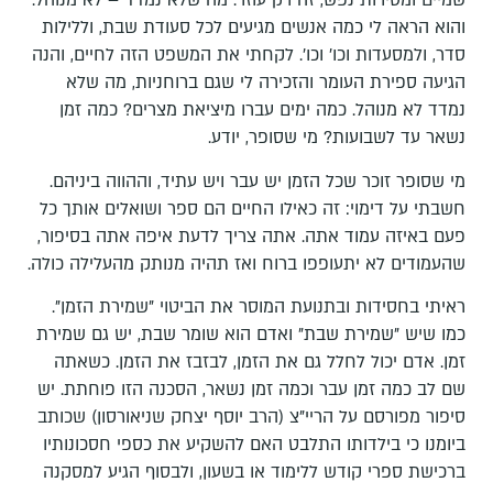
שמיים ומסירות נפש, זה רק עוזר. מה שלא נמדד – לא מנוהל.
והוא הראה לי כמה אנשים מגיעים לכל סעודת שבת, וללילות
סדר, ולמסעדות וכו' וכו'. לקחתי את המשפט הזה לחיים, והנה
הגיעה ספירת העומר והזכירה לי שגם ברוחניות, מה שלא
נמדד לא מנוהל. כמה ימים עברו מיציאת מצרים? כמה זמן
נשאר עד לשבועות? מי שסופר, יודע.
מי שסופר זוכר שכל הזמן יש עבר ויש עתיד, וההווה ביניהם.
חשבתי על דימוי: זה כאילו החיים הם ספר ושואלים אותך כל
פעם באיזה עמוד אתה. אתה צריך לדעת איפה אתה בסיפור,
שהעמודים לא יתעופפו ברוח ואז תהיה מנותק מהעלילה כולה.
ראיתי בחסידות ובתנועת המוסר את הביטוי "שמירת הזמן".
כמו שיש "שמירת שבת" ואדם הוא שומר שבת, יש גם שמירת
זמן. אדם יכול לחלל גם את הזמן, לבזבז את הזמן. כשאתה
שם לב כמה זמן עבר וכמה זמן נשאר, הסכנה הזו פוחתת. יש
סיפור מפורסם על הריי"צ (הרב יוסף יצחק שניאורסון) שכותב
ביומנו כי בילדותו התלבט האם להשקיע את כספי חסכונותיו
ברכישת ספרי קודש ללימוד או בשעון, ולבסוף הגיע למסקנה