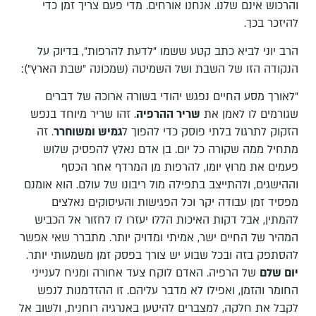
והרכוש אינם שלנו. אנחנו אורחים. מדי פעם צריך זמן כדי
להיזכר בכך.
הרב יוני לביא כתב קטע ששמו "לדעת להרפות", בדיוק על
הנקודה הזו של השבת ושל השמיטה (שמכונה "שבת הארץ"):
"לאורך מסע החיים נפגש יהודי בשורה ארוכה של דברים
שגורמים לו לאמן את
שריר ההרפיה
. זהו שריר מיוחד בנפש
הזקוק לתרגול בלתי פוסק כדי להפוך ל
גמיש ומשוחרר
. זה
מתחיל ממה שקורה כל יום. בן אדם נאלץ להפסיק שלוש
פעמים את מרוץ יומו, להרפות מן המרדף אחר הכסף
וההישגים, ולהתייצב בתפילה מול ריבונו של עולם. הוא אומנם
מפסיד זמן עבודה יקר וכל הפגישות והעיסוקים נאלצים
להמתין, אבל דקות האיכות הללו יעזרו לו לחזור אל הכביש
המהיר של החיים ישר, אמיתי ומדויק יותר. מתברר שאי אפשר
להסתפק בזה ובכל שבוע יש צורך בפסק זמן משמעותי יותר.
יום שלם
של הרפיה. האדם לוקח צעד אחורה ומניח לענייני
החומר והזמן, ואפילו לא מדבר עליהם. זו ההזדמנות לנפש
לקבל את חלקה, למצברים להיטען באנרגיה רוחנית, ולשוב אל