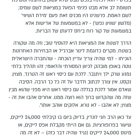
תשומת לב אלא מבט פנימי הפועל במציאות לשם שמים;
לשם האמת. פרשנינו היו מכנים זאת פעם 'מידת השיווי'
(מלשון 'שוויון נפש') - לא במשמעות של אדישות אלא
במשמעות של קור רוח ביחס לדעתן של הבריות.
הדרך לשנות את המציאות היא להוסיף טוב; וזה מה שקורה
בשטח. מקרים כדוגמת לינור אברג'יל או הבחירות האחרונות
הוכיחו - למי שהיה צריך עדיין הוכחה - שהחברה הישראלית
נוטה באופן מובהק לכיוון המסורתי והלאומי; זהו תהליך בלתי
נמנע שרק ילך ויתגבר. ללכת עם כיסוי ראש זה הטרנד. מצוין.
נקסט. אין צורך לכתוב ולדבר על זה כל כך הרבה. הסיבה
שאדם אמור ללכת בגללה עם כיסוי ראש היא מפני שהוא מבין
שזה מה שהקדוש ברוך הוא רוצה ממנו. אחרים אהבו את זה -
מצוין; לא אהבו - לא נורא. אלוקים אוהב אותו".
עד כאן הרב חגי לונדין, בדיוק ביום בו קיבלתי 24,000 לייקים,
שיעור בפרופורציות. גם אם הייתי מקבלת אפס לייקים, או
מינוס 24,000 לייקים (נגיד שהיה דבר כזה) – לא זה מה