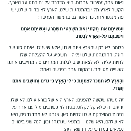
נאום אחר, זמירות אחרות. היא מדברת על "חובתנו על הארץ".
הקשר לארץ תלוי בהתנהגות שלנו. הארץ לא בדיוק שלנו, יש
פה מנגנון אחר. כך נאמר גם בהמשך הפרשה:
וַעֲשִׂיתֶם אֶת-חֻקֹּתַי וְאֶת מִשְׁפָּטַי תִּשְׁמְרוּ, וַעֲשִׂיתֶם אֹתָם
וִישַׁבְתֶּם עַל-הָאָרֶץ לָבֶטַח
.
כלומר, לא רק שהארץ אינה שלנו, אלא שיש לנו איתה סוג של
חוזה. ההתנהגות שלנו עליה - תשפיע על ההצלחה שלנו
לחיות עליה ולא לצאת שוב לגלות. המגורים פה מחייבים אותנו
לעשייה מסוימת. ובמקום אחר בפרשה נאמר:
וְהָאָרֶץ לֹא תִמָּכֵר לִצְמִתֻת כִּי לִי הָאָרֶץ כִּי גֵרִים וְתוֹשָׁבִים אַתֶּם
עִמָּדִי
.
זה משהו שקשה להפנים: הארץ היא של בורא עולם. לא שלנו.
זו עובדה שלא קל לקלוט, בטח לא כשרבים מול עם אחר על
הזכות המוצדקת שלנו לחיות כאן. אנחנו לא מתבלבלים, היא
לא שלהם, היא שלנו – בתנאי שנתנהג נכון. הנה שני ביטויים
נפלאים במדרש על הנושא הזה: