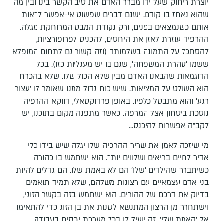
יוצרת ריחוק שעל ידו מברר האדם את טיב הקשר בינו ובין מה
שהוא נאחז בו קודם. ישנם דברים שפשוט אי-אפשר לראות
אותם כשנמצאים בפנים, ורק נקודת המבט המרוחקת מגלה.
ההרפיה עוזרת לאזן את היחסים, להכניס לפרופורציות,
להסתכל על התמונה בשלמותה (וזה קשור גם לתחום המופלא
ששמו 'טהרת המשפחה', שגם בו יש מעגליות כזו). בכל
הדוגמאות שהבאנו האדם מבין שלא הכול שלו. שלא בהכרח
הוא השולט על המציאות. שיש כוח גדול ממנו שאומר לו 'עצור
רגע' והוא מתבטל כלפיו. באופן פרדוקסאלי, דווקא ההרפיה
נוסכת ביטחון אצל המרפה. כאשר מתפנה מקום בתוכנו, יש
לקב"ה אפשרות להיכנס...
מי שיזכה לאמן את שריר ההרפיה שלו יגלה שיש בידו כלי
אדיר לחיים בריאים ושלווים יותר. הוא ישתמש בו כהורה
כשיתברר שהילדים 'שלו' הם לא באמת שלו. הם גדלים להיות
בני אדם עצמאיים עם רצונות משלהם, שלא תמיד תואמים
בדיוק את דרכם של ההורים. הוא ישתמש בזה בקשר הזוגי,
וישתחרר מן הרצון המתנשא לשנות את בן הזוג כדי להתאימו
אל 'האמת שלי'. זה יועיל לו בכל מערכת יחסים בעבודה,