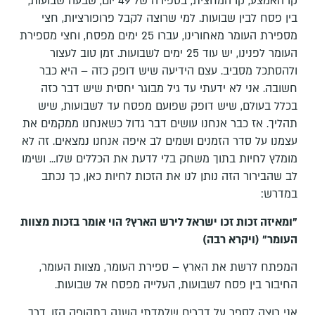
קו האמצע, קו המחצית, בספירה של 49 יום, שבעה שבועות,
בין פסח לבין שבועות. למי שרוצה לקבל פרופורציות, חצי
מספירת העומר מאחורינו, עברו 25 ימים מפסח, וחצי מספירת
העומר לפנינו, יש עוד 25 ימים לשבועות. זמן טוב לעצור
ולהסתכל מסביב. עצם הידיעה שיש דופק כזה – היא כבר
חשובה. אני לא ידעתי עד גיל מבוגר יחסית שיש דבר כזה
בכלל בעולם, שיש דופק שפועם מפסח עד לשבועות, שיש
תהליך. אז כבר אנחנו עושים דבר גדול כשאנחנו ממקמים את
עצמנו על סדר הזמנים ושמים לב איפה אנחנו נמצאים. זה לא
מומלץ לחיות בתוך משחק בלי לדעת את הכללים שלו... ושימו
לב שהבירור הזה נותן לנו את הזכות לחיות כאן, כך נכתב
במדרש:
"ומאיזה זכות זכו ישראל לירש הארץ? הוי אומר בזכות מצוות
העומר" (ויקרא רבה)
המפתח לרשת את הארץ – ספירת העומר, מצוות העומר,
החיבור בין פסח לשבועות, העלייה מפסח אל שבועות.
אני רוצה לספר על דברים שלמדתי השנה בתקופה הזו, דרך