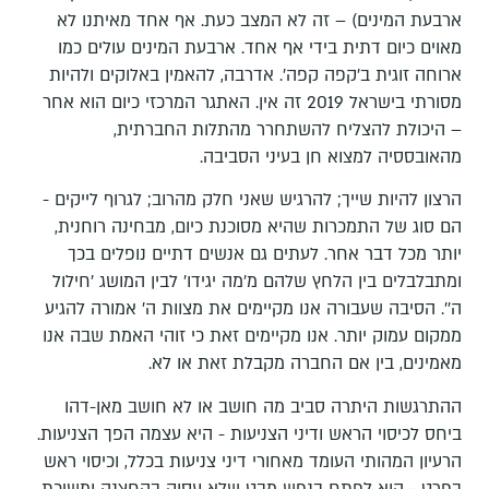
ארבעת המינים) – זה לא המצב כעת. אף אחד מאיתנו לא
מאוים כיום דתית בידי אף אחד. ארבעת המינים עולים כמו
ארוחה זוגית ב'קפה קפה'. אדרבה, להאמין באלוקים ולהיות
מסורתי בישראל 2019 זה אין. האתגר המרכזי כיום הוא אחר
– היכולת להצליח להשתחרר מהתלות החברתית,
מהאובססיה למצוא חן בעיני הסביבה.
הרצון להיות שייך; להרגיש שאני חלק מהרוב; לגרוף לייקים -
הם סוג של התמכרות שהיא מסוכנת כיום, מבחינה רוחנית,
יותר מכל דבר אחר. לעתים גם אנשים דתיים נופלים בכך
ומתבלבלים בין הלחץ שלהם מ'מה יגידו' לבין המושג 'חילול
ה''. הסיבה שעבורה אנו מקיימים את מצוות ה' אמורה להגיע
ממקום עמוק יותר. אנו מקיימים זאת כי זוהי האמת שבה אנו
מאמינים, בין אם החברה מקבלת זאת או לא.
ההתרגשות היתרה סביב מה חושב או לא חושב מאן-דהו
ביחס לכיסוי הראש ודיני הצניעות - היא עצמה הפך הצניעות.
הרעיון המהותי העומד מאחורי דיני צניעות בכלל, וכיסוי ראש
בפרט - הוא לפתח בנפש מבט שלא עסוק בהחצנה ומשיכת