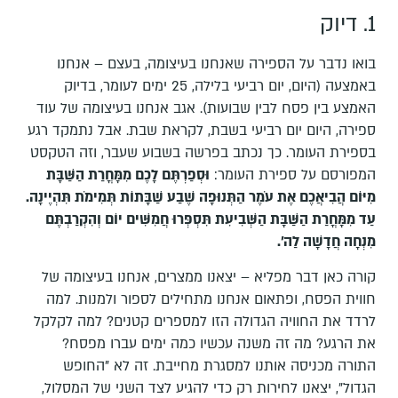
1. דיוק
בואו נדבר על הספירה שאנחנו בעיצומה, בעצם – אנחנו
באמצעה (היום, יום רביעי בלילה, 25 ימים לעומר, בדיוק
האמצע בין פסח לבין שבועות). אגב אנחנו בעיצומה של עוד
ספירה, היום יום רביעי בשבת, לקראת שבת. אבל נתמקד רגע
בספירת העומר. כך נכתב בפרשה בשבוע שעבר, וזה הטקסט
המפורסם על ספירת העומר:
וּסְפַרְתֶּם לָכֶם מִמָּחֳרַת הַשַּׁבָּת
מִיּוֹם הֲבִיאֲכֶם אֶת עֹמֶר הַתְּנוּפָה שֶׁבַע שַׁבָּתוֹת תְּמִימֹת תִּהְיֶינָה
.
עַד מִמָּחֳרַת הַשַּׁבָּת הַשְּׁבִיעִת תִּסְפְּרוּ חֲמִשִּׁים יוֹם וְהִקְרַבְתֶּם
מִנְחָה חֲדָשָׁה לַה'.
קורה כאן דבר מפליא – יצאנו ממצרים, אנחנו בעיצומה של
חווית הפסח, ופתאום אנחנו מתחילים לספור ולמנות. למה
לרדד את החוויה הגדולה הזו למספרים קטנים? למה לקלקל
את הרגע? מה זה משנה עכשיו כמה ימים עברו מפסח?
התורה מכניסה אותנו למסגרת מחייבת. זה לא "החופש
הגדול", יצאנו לחירות רק כדי להגיע לצד השני של המסלול,