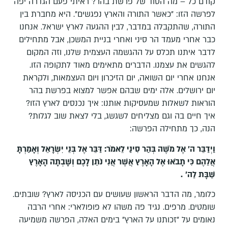
קודם כל – מה הסוד של פרשת בהר? ראיתי פעם הגדרה יפה
לפרשה הזו: "כאשר התורה והארץ נפגשים". היא מחברת בין
התורה, שהתקבלה במדבר, לבין ההגעה לארץ ישראל. אנחנו
כבר אחרי מעמד הר סיני ואחרי בניית המשכן, אבל מתחילים
לדבר איתנו תכלס על ההגשמה העצמית שלנו, וזה המקום
להגשים את עצמנו. הדברים מתאימים מאוד לתקופה הזו.
אנחנו אחרי יום השואה, יום הזיכרון ויום העצמאות, ולקראת
יום ירושלים. אלה ימים שבהם אפשר למצוא בפרשת בהר
הוראות לשאלות שמעסיקות אותנו: איך נכנסים לארץ הזו?
איך חיים בה וגם מצליחים לשגשג, בלי לצאת שוב לגלות?
הנה, כך מתחילה הפרשה:
וַיְדַבֵּר ה' אֶל מֹשֶׁה בְּהַר סִינַי לֵאמֹר: דַּבֵּר אֶל בְּנֵי יִשְׂרָאֵל וְאָמַרְתָּ
אֲלֵהֶם כִּי תָבֹאוּ אֶל הָאָרֶץ אֲשֶׁר אֲנִי נֹתֵן לָכֶם וְשָׁבְתָה הָאָרֶץ
שַׁבָּת לַה'
.
כלומר, מה הדבר הראשון שעושים עם הכניסה לארץ? שובתים.
שומטים. מרפים. נגיד פה משהו לא פופולארי: אחרי הרבה
נאומים על "זכותנו על הארץ" בימים האלה, הפרשה משמיעה