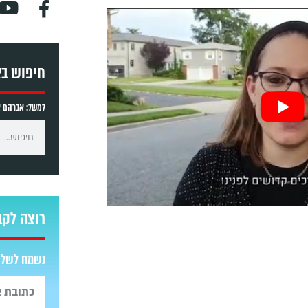
חיפוש ב
למשל: אברהם אב
רוצה לקב
נשמח לשלוח