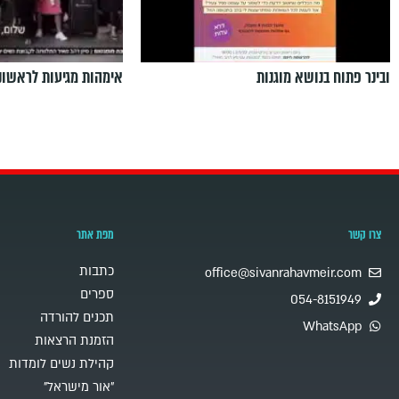
ובינר פתוח בנושא מוגנות
אימהות מגיעות לראשונ
צרו קשר
מפת אתר
כתבות
office@sivanrahavmeir.com
ספרים
054-8151949
תכנים להורדה
WhatsApp
הזמנת הרצאות
קהילת נשים לומדות
"אור מישראל"