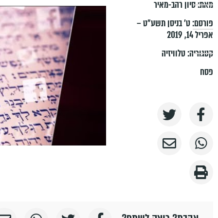
מאת:
סיון רהב-מאיר
פורסם:
ט׳ בניסן תשע״ט –
אפריל 14, 2019
קטגוריה:
טלוויזיה
פסח