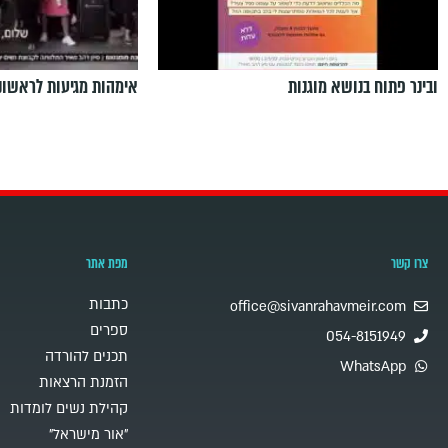
ובינר פתוח בנושא מוגנות
אימהות מגיעות לראשונ
צרו קשר
מפת אתר
כתבות
office@sivanrahavmeir.com
ספרים
054-8151949
תכנים להורדה
WhatsApp
הזמנת הרצאות
קהילת נשים לומדות
"אור מישראל"