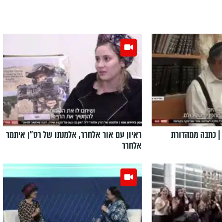
| כתבה ממהדורת
ראיון עם אור אלחרר, אלמנתו של רס"ן איתמר
אלחרר