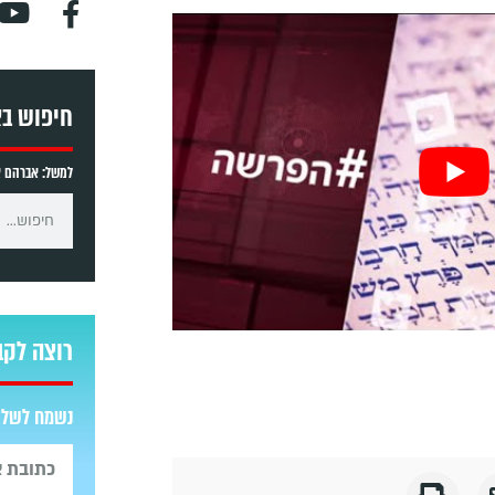
חיפוש ב
למשל: אברהם אב
רוצה לקב
נשמח לשלוח