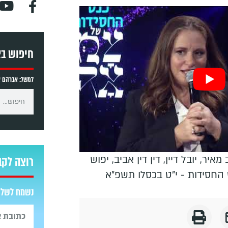
חיפוש ב
למשל: אברהם אב
יר, יובל דיין, דין דין אביב, יפוש
רוצה לקב
 החסידות - י"ט בכסלו תשפ"א
נשמח לשלוח