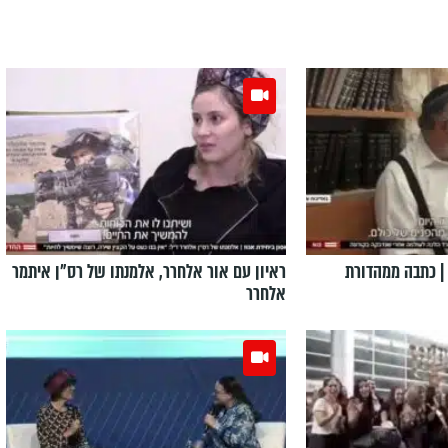
| כתבה ממהדורת
ראיון עם אור אלחרר, אלמנתו של רס"ן איתמר
אלחרר