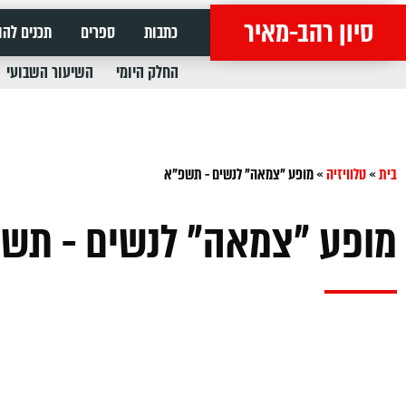
סיון רהב-מאיר
כתבות
ספרים
תכנים להו
החלק היומי
השיעור השבועי
בית
»
טלוויזיה
»
מופע "צמאה" לנשים - תשפ"א
מופע "צמאה" לנשים - תש