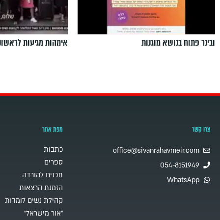
ובינר פתוח בנושא מוגנות
אימהות מגיעות לראשונ
צרו קשר
מפת אתר
כתבות
office@sivanrahavmeir.com
ספרים
054-8151949
תכנים להורדה
WhatsApp
הזמנת הרצאות
קהילת נשים לומדות
"אור מישראל"