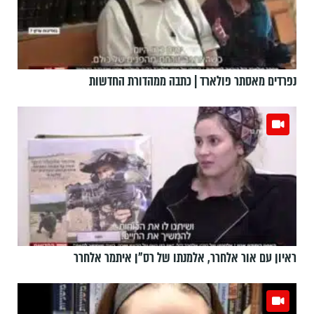
נפרדים מאסתר פולארד | כתבה ממהדורת החדשות
ראיון עם אור אלחרר, אלמנתו של רס"ן איתמר אלחרר