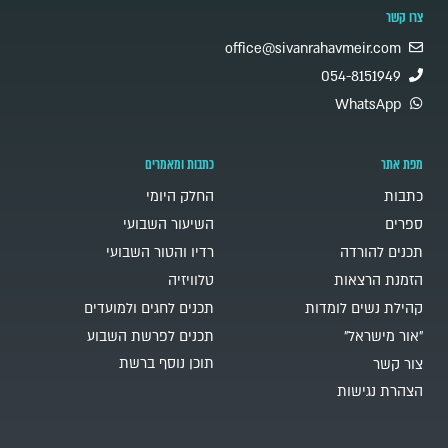
צרו קשר
office@sivanrahavmeir.com
054-8151949
WhatsApp
מפת אתר
כתבות ומאמרים
כתבות
החלק היומי
ספרים
השיעור השבועי
תכנים להורדה
רדיו והטור השבועי
הזמנת הרצאות
טלוויזיה
קהילת נשים לומדות
תכנים לחגים ולמועדים
"אור מישראל"
תכנים לפרשת השבוע
תוכן נוסף ברשת
צור קשר
הצהרת נגישות