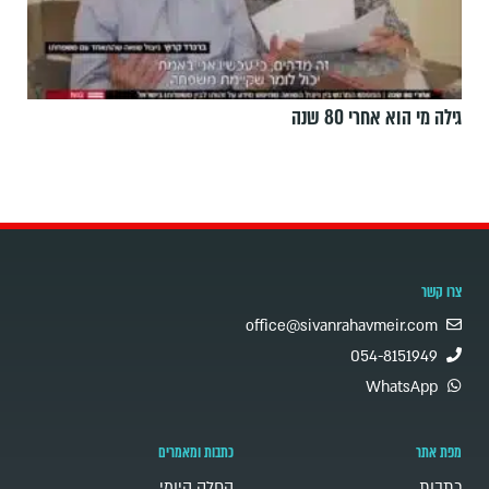
גילה מי הוא אחרי 80 שנה
צרו קשר
office@sivanrahavmeir.com
054-8151949
WhatsApp
מפת אתר
כתבות ומאמרים
כתבות
החלק היומי