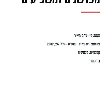
מאת:
סיון רהב-מאיר
פורסם:
י״ט באייר תשע״ט – מאי 24, 2019
קטגוריה:
טלוויזיה
בחוקותי