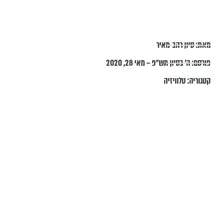
מאת:
סיון רהב-מאיר
פורסם:
ה׳ בסיון תש״פ – מאי 28, 2020
קטגוריה:
טלוויזיה