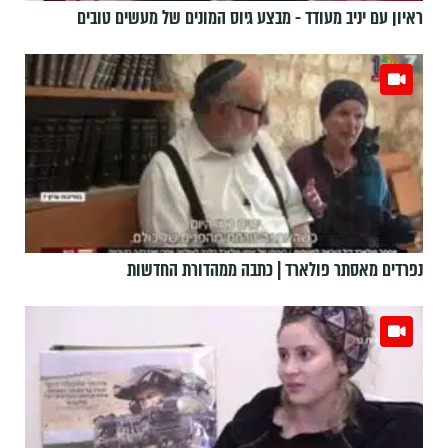
ראיון עם יניב מעודד - מבצע גיוס המונים של מעשים טובים
נפרדים מאסתר פולארד | כתבה ממהדורת החדשות