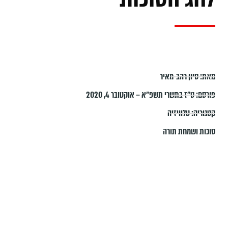
מאת:
סיון רהב-מאיר
פורסם:
ט״ז בתשרי תשפ״א – אוקטובר 4, 2020
קטגוריה:
טלוויזיה
סוכות ושמחת תורה