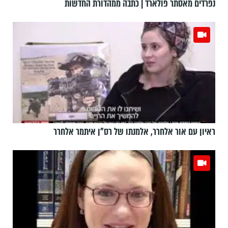
נפרדים מאסתר פולארד | כתבה ממהדורת החדשות
ראיון עם אור אלחרר, אלמנתו של רס"ן איתמר אלחרר