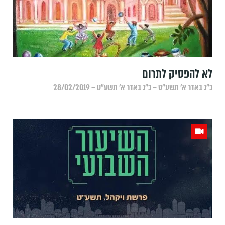
לא להפסיק לתרום
כ״ג באדר א׳ תשע״ט – כ״ג באדר א׳ תשע״ט – 28/02/2019