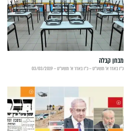
מבחן קבלה
כ״ו באדר א׳ תשע״ט – כ״ו באדר א׳ תשע״ט – 03/03/2019