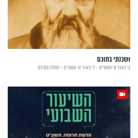
ושכנתי בתוכם
ב׳ באדר א׳ תשע״ט – ב׳ באדר א׳ תשע״ט – 07/02/2019