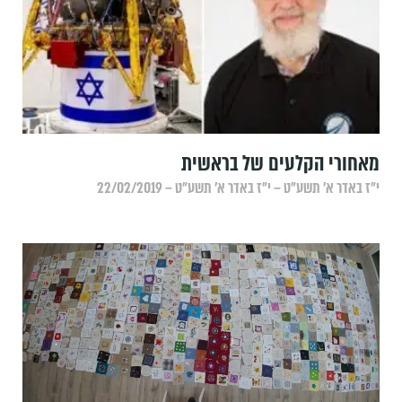
מאחורי הקלעים של בראשית
י״ז באדר א׳ תשע״ט – י״ז באדר א׳ תשע״ט – 22/02/2019