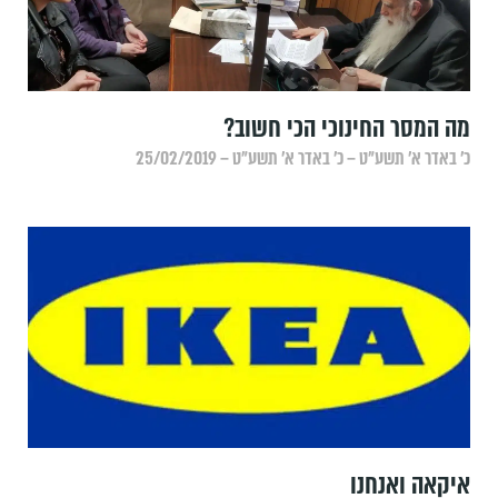
מה המסר החינוכי הכי חשוב?
כ׳ באדר א׳ תשע״ט – כ׳ באדר א׳ תשע״ט – 25/02/2019
איקאה ואנחנו