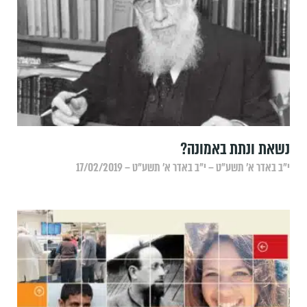
נשאת ונתת באמונה?
י״ב באדר א׳ תשע״ט – י״ב באדר א׳ תשע״ט – 17/02/2019