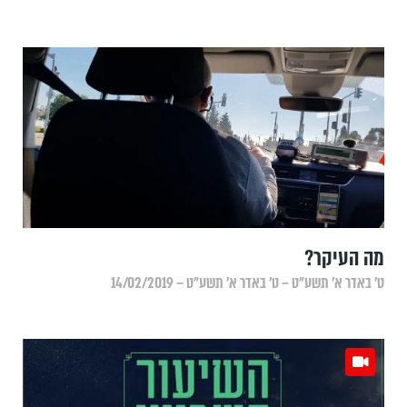
מה העיקר?
ט׳ באדר א׳ תשע״ט – ט׳ באדר א׳ תשע״ט – 14/02/2019