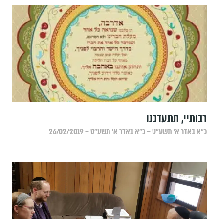
רבותיי, תתעדכנו
כ״א באדר א׳ תשע״ט – כ״א באדר א׳ תשע״ט – 26/02/2019