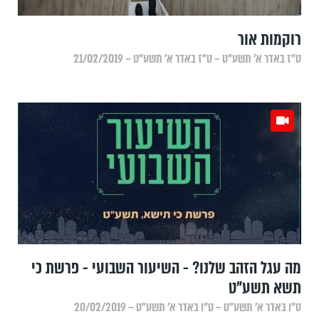
רוקמות אור
ט״ז באדר א׳ תשע״ט – ט״ז באדר א׳ תשע״ט – 21/02/2019
מה עגל הזהב שלנו? - השיעור השבועי - פרשת כי
תשא תשע"ט
ט״ו באדר א׳ תשע״ט – ט״ו באדר א׳ תשע״ט – 20/02/2019