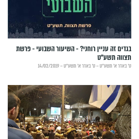
בגדים זה עניין רוחני? - השיעור השבועי - פרשת
תצווה תשע"ט
ט׳ באדר א׳ תשע״ט – ט׳ באדר א׳ תשע״ט – 14/02/2019