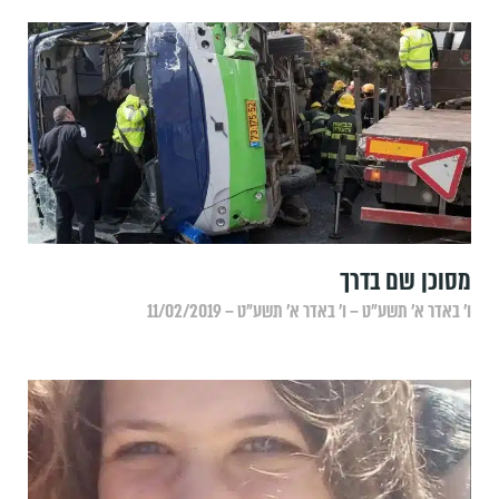
מסוכן שם בדרך
ו׳ באדר א׳ תשע״ט – ו׳ באדר א׳ תשע״ט – 11/02/2019