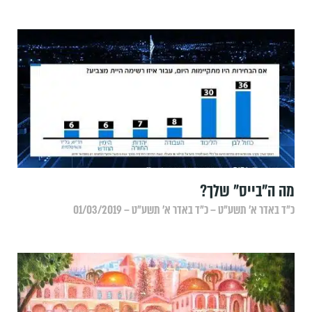
מה ה"בייס" שלך?
כ״ד באדר א׳ תשע״ט – כ״ד באדר א׳ תשע״ט – 01/03/2019