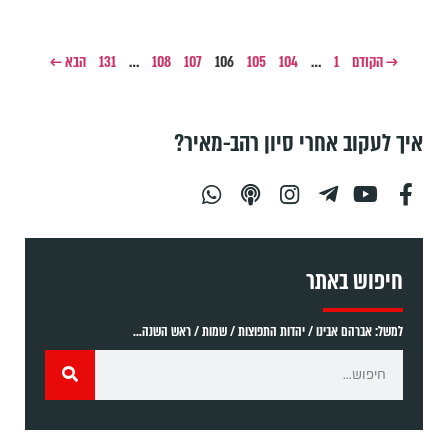
→ הקודם
1
…
104
105
106
107
108
…
131
הבא ←
איך לעקוב אחרי סיון רהב-מאיר?
חיפוש באתר
למשל: אברהם אבינו / יהדות התפוצות / שמות / ראש השנה...