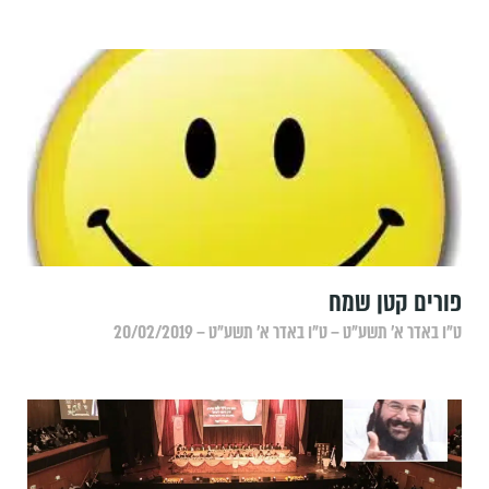
פורים קטן שמח
ט״ו באדר א׳ תשע״ט – ט״ו באדר א׳ תשע״ט – 20/02/2019