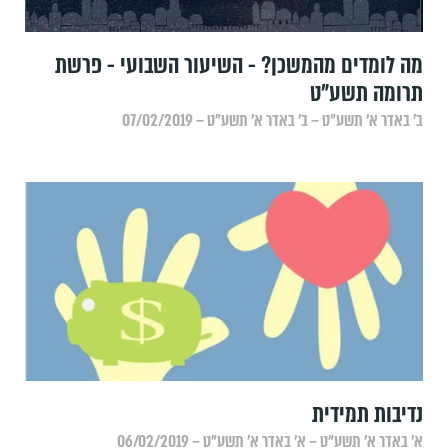
מה לומדים מהמשכן? - השיעור השבועי - פרשת
תרומה תשע"ט
ב׳ באדר א׳ תשע״ט – ב׳ באדר א׳ תשע״ט – 07/02/2019
נדיבות תמידית
א׳ באדר א׳ תשע״ט – א׳ באדר א׳ תשע״ט – 06/02/2019