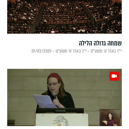
שמחה גדולה הלילה
י״ד באדר א׳ תשע״ט – י״ד באדר א׳ תשע״ט – 19/02/2019