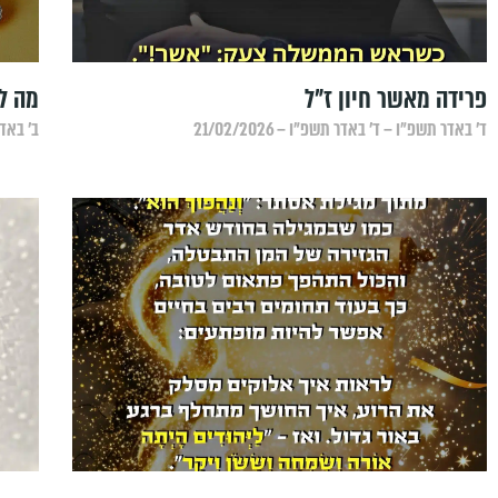
פרידה מאשר חיון ז"ל
מה ל
ד׳ באדר תשפ״ו – ד׳ באדר תשפ״ו – 21/02/2026
ב׳ באדר 