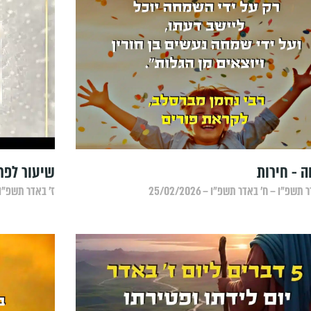
 - חירות
שיעור לפר
תשפ״ו – ח׳ באדר תשפ״ו – 25/02/2026
ז׳ באדר תשפ״ו – ז׳