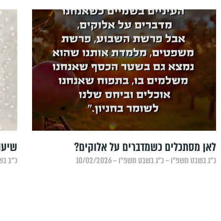
לאן מסתכלים כשמדברים על אלוקים?
שיעו
כ״ג בשבט תשפ״ו – כ״ג בשבט תשפ״ו – 10/02/2026
כ״ב בשבט