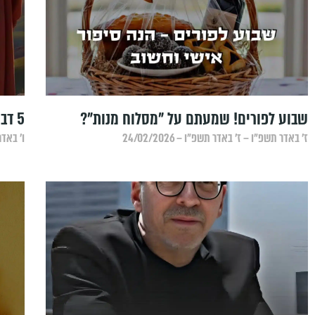
שבוע לפורים! שמעתם על "מסלוח מנות"?
5 דברים לז' באדר
ז׳ באדר תשפ״ו – ז׳ באדר תשפ״ו – 24/02/2026
ו׳ באדר 