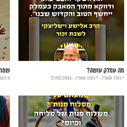
מה עמלק עושה?
שמחה
י׳ באדר תשפ״ו – י׳ באדר תשפ״ו – 27/02/2026
ח׳ באדר 