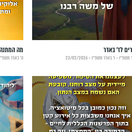
מה המתנה 
תשפ״ו – ו׳ באדר תשפ״ו – 23/02/2026
ה׳ באדר תשפ״ו – ה׳