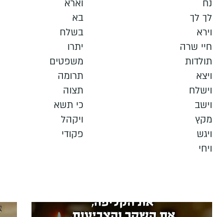
נח
וארא
לך לך
בא
וירא
בשלח
חיי שרה
יתרו
תולדות
משפטים
ויצא
תרומה
וישלח
תצוה
וישב
כי תשא
מקץ
ויקהל
ויגש
פקודי
ויחי