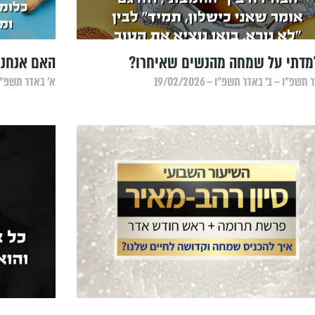
מדתי על שמחה מהנשים שאיחרו?
האם אנחנו
תשפ״ו – ב׳ באדר תשפ״ו – 19/02/2026
א׳ באדר תשפ״ו – א׳