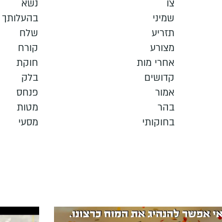
צו
נשא
שמיני
בהעלותך
תזריע
שלח
מצורע
קורח
אחרי מות
חוקת
קדושים
בלק
אמור
פנחס
בהר
מטות
בחוקותי
מסעי