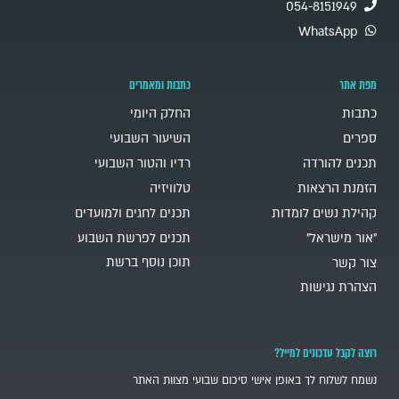
054-8151949
WhatsApp
מפת אתר
כתבות ומאמרים
כתבות
החלק היומי
ספרים
השיעור השבועי
תכנים להורדה
רדיו והטור השבועי
הזמנת הרצאות
טלוויזיה
קהילת נשים לומדות
תכנים לחגים ולמועדים
"אור מישראל"
תכנים לפרשת השבוע
תוכן נוסף ברשת
צור קשר
הצהרת נגישות
רוצה לקבל עדכונים למייל?
נשמח לשלוח לך באופן אישי סיכום שבועי מצוות האתר