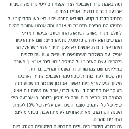
ומה באמת קרה השבוע? לצד הקצף הפוליטי קרו פה השבוע
ארבעה דברים גדולים. אפילו נצחיים.
נתחיל בברזיל. קטעי הווידאו המרגשים שרצו כאן מהביקור של
נתניהו הם חתיכת תזכורת מי אנחנו ומה אנחנו אמורים להיות
לעולם. מקור גאווה, השראה, התרגשות. הביקור המדיני
המרשים הוא לא רק פרסונלי. נתניהו מייצג שם את הרעיון
היהודי-ציוני כולו. אנשים לא צעקו "ביבי" אלא "ישראל". הרי
אפילו עם משלחת העיתונאים מישראל עשו שם סלפים
נלהבים. עצם האזכור של המילים "ירושלים" או "ציון" מעורר
במיליונים שם צמרמורת. זה משמח ומחייב גם יחד.
וזה קשור לעוד כותרת שפורסמה השבוע: התייר הארבעה
מיליון הגיע לארץ ביום ראשון. אז נכון שנזכור מהשבוע הזה
בעיקר את המבוכה בין גבאי ולבני, אבל אם נעשה זום אאוט,
המגמה הזו בתיירות חשובה פי מיליון. כלומר, פי ארבעה מיליון.
שיא של כל הזמנים נשבר השנה, עם עלייה של 13% לעומת
השנה הקודמת, ומאות אחוזים לעומת העבר. בשתי מילים:
התיירים נוהרים.
גם ברובע היהודי בירושלים התרחשה היסטוריה קטנה: ביום