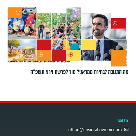
מה התגובה לבחירת ממדאני? טור לפרשת וירא תשפ"ה
צרו קשר
office@sivanrahavmeir.com