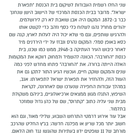
שני החלו רשמית העבודות לשיקום בית הכנסת "תפארת
ישראל". מדובר בבית הכנסת המרכזי של היישוב הישן שנחנך
כבר ב-1872. המקום היה אבן שואבת לא רק לירושלמים.
יהודים מחו"ל נהגו לשלוח כלי כסף וזהב כדי לקשט אותו
ולהרגיש שותפים, וגם מי שלא יכול היה לעלות לארץ, קנה שם
כסא באופן סמלי. המקום נהרס ונבזז על ידי הירדנים מיד
לאחר כיבוש העיר העתיקה ב-1948, ממש כמו שכנו, בית
כנסת "החורבה". הכוונה להשמיד ולמחוק דווקא את המקומות
האלה הייתה ברורה. את "החורבה" פתחו מחדש לפני כמה
שנים והמקום שוקק חיים, ועכשיו הגיע התור לתקן גם את
העוול הזה, ולהחזיר את תפארת ישראל לתפארתו. אגב,
במהלך עבודות החפירה שנערכו שם לאחרונה, לקראת
השיפוץ, התגלו מגוון ממצאים ארכיאולוגיים, ביניהם משקולת
מבית שני עליה כתוב "קתרוס", שם של כהן גדול שמוזכר
בתלמוד.
אבל עוד אירוע דרמטי התרחש השבוע, שלילי מאוד, וגם הוא
חשוב יותר מכל שריון או מפלגה חדשה: בג"ץ החליט שהרכב
מורחב של 11 שופטים ידון בעתירות שהוגשו נגד חוק הלאום.