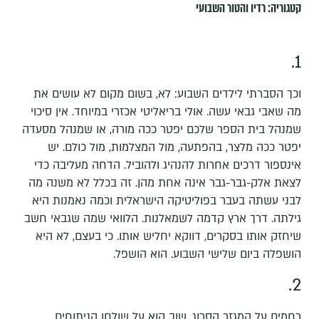
קטגוריה:
רדיו והטור השבועי
1.
וכך הסברתי לילדים השבוע: לא, בשום מקום לא עושים את
מה שאבי גבאי עשה. אולי בריאליטי אכזרי במיוחד. אין סיכוי
שמנהל בית הספר שלכם יפטר ככה מורה, או שמנהל מסעדה
יפטר ככה מלצר, בהפתעה, מול המצלמות, מול כולם. יש
אינספור דרכים אחרות להנהיג ולהוביל. הדחה מעליבה כדי
לצאת אלק-גבר-גבר אינה אחת מהן. זה בכלל לא משנה מה
לבני עשתה בעבר בפוליטיקה הישראלית וכמה נאמנות היא
גילתה. דרך ארץ קדמה לשמאלנות. הלוואי שמה שגבאי חשב
שיחזק אותו בסקרים, דווקא יחליש אותו. כי בעצם, לא היא
הושפלה ביום שלישי השבוע. הוא הושפל.
2.
רחמים על המגזר הסרוג. שוב הוא על שולחן הניתוחים.