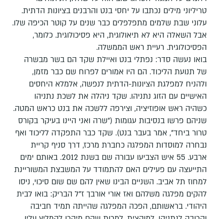
טריליוני מילים נכתבו על יחסי בנט והרבנים בציונות הדתית.
עלוני שבת שלמים מתפלפלים כבר שנים על קוטר הכיפה שלו.
אבל השאלה היא לא תיאולוגית, היא פסיכולוגית. כלומר,
הפסיכולוגית. רעיית ראש הממשלה.
בואו נעשה סדר: נפתלי בנט ואיילת שקד הם בשר מבשרה
של תנועת הליכוד. הם היו אמורים לפרוח שם כבר מזמן,
ולהניח למפלגת הציונות-הדתית לנפשה, אלמלא היחסים
האישיים עם הזוג נתניהו. שקד ניהלה את לשכת נתניהו
כשהיה ראש אופוזיציה, וצירפה ללשכה את בנט כראש המטה.
שניהם פרשו בנסיבות עגומות ("שרה ואני היינו בעיקר בקורס
טרור ביחד", אמר בעבר בנט). שקד כבר התפקדה לליכוד ואף
נבחרה למוסדות המפלגה כחברת מרכז, דרך סניף קריית
ארבע. 55 איש הצביעו עבורה שם בשנת 2012. באותם ימים
התייעצה עם פעילים האם להתמודד על המשבצת המשוריינת
למחוז תל אביב. השניים הבינו שאין להם שם שום סיכוי, ניסו
להקים מפלגה משלהם ואז אורי אורבך ז"ל הבריק: בואו לבית
היהודי. בראשותם, הפכה המפלגה שהייתה תמיד חביבה
וקרובה לנתניהו, למוקצית. למרות שהם מיהרו להמליץ עליו,