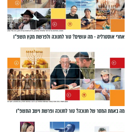
אחרי אוסטרליה - מה עושים? טור לחנוכה ולפרשת מקץ תשפ״ו
מה באמת המסר של חנוכה? טור לחנוכה ופרשת וישב התשפ״ו