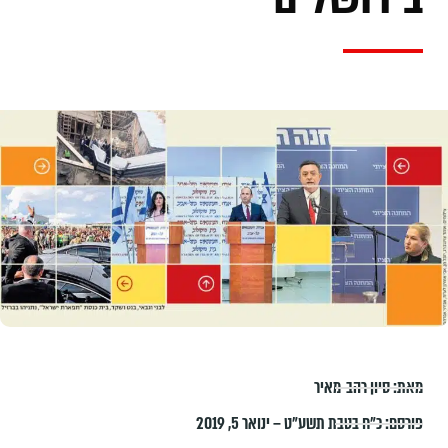
מאת:
סיון רהב-מאיר
פורסם:
כ״ח בטבת תשע״ט – ינואר 5, 2019