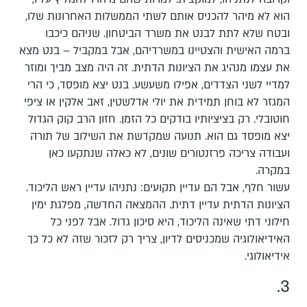
הוא לא מיהר להכניס אותם לשתי הממשלות האחרונות שלו,
ובטח שלא לתת לבנט את משרד הביטחון. שניהם כיכבו
ברמה האישית והצטיינו במשרדיהם, אבל במקביל – בנט מצא
את עצמו מנהיג את הציונות הדתית. זה היה מצב מביך ומוזר
למדיי לשני הצדדים, אפילו משעשע. בנט יצא מופסד, כי הרי
המגזר לא בוחן תמידית את יולי אדלשטין, זאב אלקין או ציפי
חוטובלי. רק בציציותיו בודקים כל הזמן. חזון הרב קוק הגדול
יצא מופסד גם הוא. תנועה שמקדשת את השילוב של תורה
ועבודה צריכה פרזנטורים שונים, לא כאלה שנתקעו כאן
במקרה.
עשור חלף, אבל הם עדיין תקועים: נתניהו עדיין ראש הליכוד.
הציונות הדתית עדיין דתית. ההמצאה החדשה, מפלגת ימין
חילוני דתי שאינה הליכוד, היא סיכון גדול. אבל לפני כל
האידיאולוגיה שמכניסים לדיון, צריך רק לזכור שזה לא כל כך
אידיאולוגי.
3.