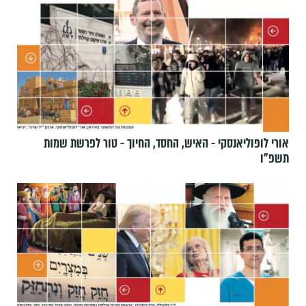
אורי לופוליאנסקי - האיש, החסד, החיוך - טור לפרשת שמות
תשפ״ו