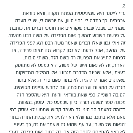
3.
עדי לייטנר היא שמיניסטית מפתח תקווה, והיא קוראת
אכפתית. כך כתבה לי: "היי סיוון, אם יורשה לי, יש לי הערה.
שמתי לב שבכל שבוע שקוראים את חומש דברים את כותבת
על פרשת השבוע 'המשך נאום הפרידה של משה רבנו מהעם'.
זה אולי נכון שאלו דברים שאמר משה רבנו רגע לפני הפרידה
שלו מהעם, אבל לדעתי לא נכון לקרוא לזה 'נאום פרידה', או
לפחות לתייג את הפרשה רק בשם הזה, משתי סיבות:
האחת, זה לא נאום אישי של משה, הוא כמעט לא מתעסק
בעצמו, אלא 'שכינה מדברת מגרונו'. אלו המילים המדויקות
שאלוקים אמר לו להגיד, לא בתור נאום פרידה, אלא בתור
חזרה על המצוות ועל התוכחה, וגם לחדש עניינים מסוימים.
הסיבה השנייה, כפי שאת בוודאי יודעת, היא שהספר הזה
מכונה ספר 'משנה תורה' כיוון שכמעט כולו עוסק במצוות.
בדומה למעמד הר סיני, זה מעמד קדוש שממש לא עוסק במי
נואם אלא בתוכן. כמו שלא ראוי לתייג את קבלת התורה בתור
'הנאום של משה', על אף שהוא זה שאמר את זה, כך בעיניי
לא ראוי להתייחס לספר הזה אך ורק בתור נאום פרידה. דעתי