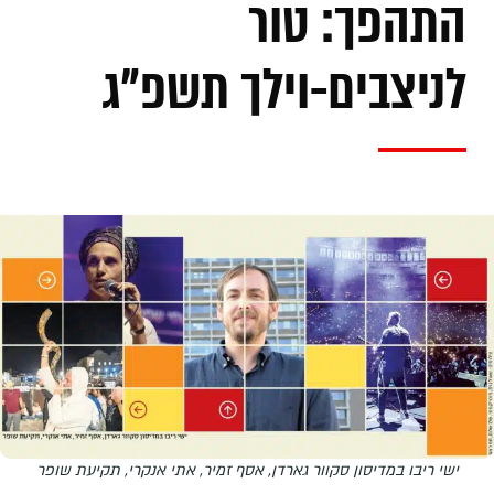
התהפך: טור
לניצבים-וילך תשפ"ג
ישי ריבו במדיסון סקוור גארדן, אסף זמיר, אתי אנקרי, תקיעת שופר