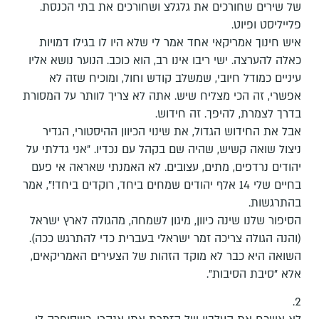
של שירים שחורכים את גלגלצ ושחורכים את בתי הכנסת.
פלייליסט ופיוט.
איש חינוך אמריקאי אחד אמר לי שלא היו לו בגילו דמויות
כאלה להערצה. ישי ריבו אינו רב, הוא כוכב. הנוער נושא אליו
עיניים כמודל חיובי, שמשלב קודש וחול, ומוכיח שזה לא
אפשרי, זה הכי מצליח שיש. אתה לא צריך לוותר על המסורת
בדרך לצמרת, להיפך. זה חידוש.
אבל את החידוש הגדול, את שינוי הכיוון ההיסטורי, הגדיר
ניצול שואה קשיש, שהיה שם בקהל עם נכדיו. "אני גדלתי על
יהודים נרדפים, מתים, עצובים. לא האמנתי שאראה אי פעם
בחיים שלי 14 אלף יהודים שמחים ביחד, רוקדים ביחד!", אמר
בהתרגשות.
הסיפור שלנו שינה כיוון, מיגון לשמחה, מהגולה לארץ ישראל
(והנה הגולה צריכה זמר ישראלי בעברית כדי להתרגש ככה).
השואה היא כבר לא מוקד הזהות של הצעירים האמריקאים,
אלא "סיבת הסיבות".
2.