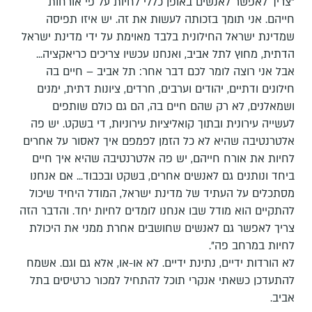
"צריך לאפשר לאנשים באופן כללי לחיות על פי אורחות
חייהם. אני תומך בזכותה לעשות את זה. יש איזו תפיסה
שמדינת ישראל החילונית בלבד מאוימת על ידי מדינת ישראל
הדתית, מחוץ לתל אביב, ואנחנו עכשיו צריכים כריאקציה...
אבל אני רוצה לומר לכם דבר אחר: תל אביב – חיים בה
חילונים ודתיים, יהודים וערבים, חרדים, ציונות דתית, ימנים
ושמאלנים, לא רק שהם חיים בה, הם גם כולם שותפים
לעשייה עירונית ובתוך קואליציות עירוניות, די בשקט. יש פה
אלטרנטיבה שהיא לא כל הזמן לפמפם איך לאסור על אחרים
לחיות את אורח חייהם, יש פה אלטרנטיבה שהיא איך חיים
ביחד ונותנים גם לאנשים אחרים, בשקט ובכבוד... אם אנחנו
מסתכלים על העתיד של מדינת ישראל, המודל היחיד שיכול
להתקיים הוא מודל שבו אנחנו לומדים לחיות יחד. והדבר הזה
צריך לאפשר גם לאנשים שחושבים אחרת ממני את היכולת
לחיות במרחב פה".
לא הורדות ידיים, נתינת ידיים. לא או-או, אלא גם וגם. אשמח
להתעדכן כשאתי אנקרי תוכל להתחיל למכור כרטיסים בתל
אביב.