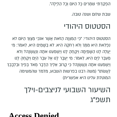
הִפְקַדְתִּי שֹׁמְרִים כָּל הַיּוֹם וְכָל הַלַּיְלָה".
שבת שלום ושנה טובה.
הסטטוס היהודי
הסטטוס היהודי: "כִּי הַמִּצְוָה הַזֹּאת אֲשֶׁר אנֹכִי מְצַוְּךָ הַיּוֹם לֹא
נִפְלֵאת הִיא מִמְּךָ וְלֹא רְחֹקָה הִיא. לֹא בַּשָּׁמַיִם הִיא, לֵאמֹר: מִי
יַעֲלֶה לָּנוּ הַשָּׁמַיְמָה וְיִקָּחֶהָ לָּנוּ וְיַשְׁמִעֵנוּ אֹתָהּ וְנַעֲשֶׂנָּה? וְלֹא
מֵעֵבֶר לַיָּם הִיא, לֵאמֹר: מִי יַעֲבָר לָנוּ אֶל עֵבֶר הַיָּם וְיִקָּחֶהָ לָּנוּ
וְיַשְׁמִעֵנוּ אֹתָהּ וְנַעֲשֶׂנָּה? כִּי קָרוֹב אֵלֶיךָ הַדָּבָר מְאֹד בְּפִיךָ וּבִלְבָבְךָ
לַעֲשֹׂתוֹ" (משה רבנו בפרשות השבוע, מלמד שהמשימה
המוטלת עלינו היא אפשרית)
השיעור השבועי לניצבים-וילך
תשפ"ג