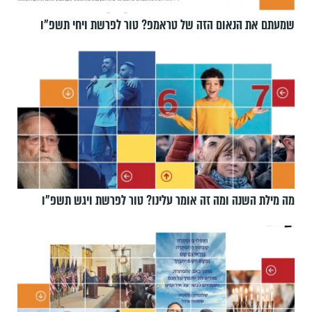
שמעתם את הנאום הזה של טראמפ? טור לפרשת ויחי תשפ״ו
מה מילת השנה ומה זה אומר עלינו? טור לפרשת ויגש תשפ״ו