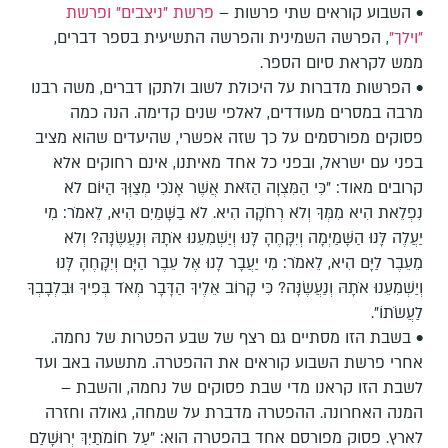
• השבוע קוראים שתי פרשות –
פרשת "ניצבים"
ופרשת
"וילך"
, הפרשה השמינית והפרשה התשיעית בספר דברים,
ממש לקראת סיום הספר.
• הפרשות מדברות על היכולת לשוב ולתקן דברים, משה רבנו
מרבה במסרים מעודדים, לאלפי שנים קדימה. הנה כמה
פסוקים מפורסמים על כך שזה אפשרי, שהיעדים שהוא מציב
בפני עם ישראל, ובפני כל אחד מאיתנו, אינם רחוקים אלא
קרובים מאוד: "כִּי הַמִּצְוָה הַזֹּאת אֲשֶׁר אָנֹכִי מְצַוְּךָ הַיּוֹם לֹא
נִפְלֵאת הִיא מִמְּךָ וְלֹא רְחֹקָה הִיא. לֹא בַשָּׁמַיִם הִיא, לֵאמֹר: מִי
יַעֲלֶה לָּנוּ הַשָּׁמַיְמָה וְיִקָּחֶהָ לָּנוּ וְיַשְׁמִעֵנוּ אֹתָהּ וְנַעֲשֶׂנָּה? וְלֹא
מֵעֵבֶר לַיָּם הִיא, לֵאמֹר: מִי יַעֲבָר לָנוּ אֶל עֵבֶר הַיָּם וְיִקָּחֶהָ לָּנוּ
וְיַשְׁמִעֵנוּ אֹתָהּ וְנַעֲשֶׂנָּה? כִּי קָרוֹב אֵלֶיךָ הַדָּבָר מְאֹד בְּפִיךָ וּבִלְבָבְךָ
לַעֲשֹׂתוֹ".
• בשבת הזו מסתיים גם רצף של שבע הפטרות של נחמה.
אחרי פרשת השבוע קוראים את ההפטרה. מתשעה באב ועד
לשבת הזו קראנו מדי שבת פסוקים של נחמה, והשבת –
המנה האחרונה. ההפטרה מדברת על שמחה, גאולה וחזרה
לארץ. פסוק מפורסם אחד בהפטרה הוא: "עַל חוֹמֹתַיִךְ יְרוּשָׁלַ͏ִם