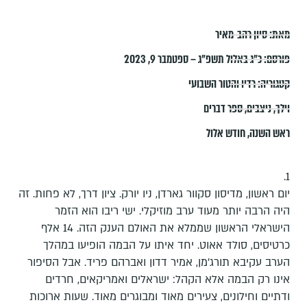
מאת:
סיון רהב-מאיר
פורסם:
כ״ג באלול תשפ״ג – ספטמבר 9, 2023
קטגוריה:
רדיו והטור השבועי
וילך
,
ניצבים
,
ספר דברים
ראש השנה
,
חודש אלול
1.
יום ראשון, מדיסון סקוור גארדן, ניו יורק. ציון דרך, לא פחות. זה
היה הרבה יותר מעוד ערב מוזיקלי. ישי ריבו הוא הזמר
הישראלי הראשון שממלא את האולם הענק הזה. 14 אלף
כרטיסים, סולד אאוט. יחד איתו על הבמה הופיעו במהלך
הערב עקיבא תורג'מן, אמיר דדון ואברהם פריד. אבל הסיפור
אינו רק הבמה אלא הקהל: ישראלים ואמריקאים, חרדים
ודתיים וחילונים, צעירים מאוד ומבוגרים מאוד. שעות ארוכות