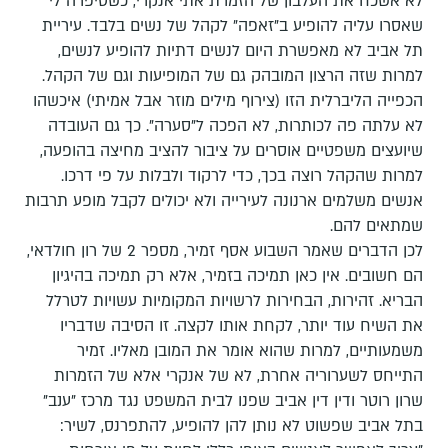
לא אשכח את העלבון של הזמרת אתי אנקרי, כשסיפרה לי
שאסרו עליה להופיע ב"זאפה" לקהל של נשים בלבד. עיריית
תל אביב לא מאפשרת היום לנשים דתיות להופיע לנשים,
למרות שזה הרצון המובהק גם של המופיעות וגם של הקהל.
הכפייה הליברלית הזו (צירוף מילים מוזר אבל אמיתי) איכשהו
לא עלתה פה לכותרות, לא הפכה ל"סערה". כך גם העובדה
שיועצים משפטיים אוסרים על ציבור להציב מחיצה בהופעה,
למרות שהקהל רוצה בכך, כדי לרקוד ולבלות על פי דרכו.
אנשים משלמים ארנונה לעירייה ולא יכולים לקבל מופע תרבות
שמתאים להם.
לכן הדברים שאמר השבוע אסף זמיר, מספר 2 של רון חולדאי,
הם חשובים. אין כאן תמיכה בזמיר, אלא רק תמיכה בהיגיון
הבריא. זהירות, הבחירות לרשויות המקומיות עשויות לטרלל
את השיח עוד יותר, לקחת אותו לקצה. זו הסיבה שדבריו
משמעותיים, למרות שהוא אומר את המובן מאליו. זמיר
התייחס לשערוריה אחרת, לא של אנקרי אלא של הזמרות
שרון רוטר ודין דין אביב שפנו לבית המשפט נגד מרכז "ענב"
בתל אביב שפשוט לא נותן להן להופיע, להתפרנס, לשיר: