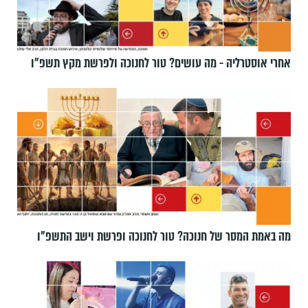
אחרי אוסטרליה - מה עושים? טור לחנוכה ולפרשת מקץ תשפ״ו
מה באמת המסר של חנוכה? טור לחנוכה ופרשת וישב התשפ״ו