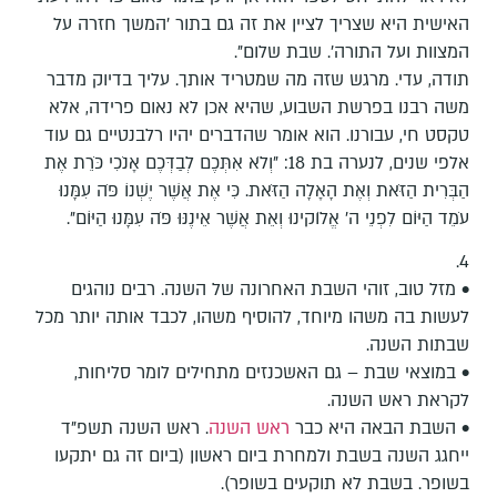
האישית היא שצריך לציין את זה גם בתור 'המשך חזרה על
המצוות ועל התורה'. שבת שלום".
תודה, עדי. מרגש שזה מה שמטריד אותך. עליך בדיוק מדבר
משה רבנו בפרשת השבוע, שהיא אכן לא נאום פרידה, אלא
טקסט חי, עבורנו. הוא אומר שהדברים יהיו רלבנטיים גם עוד
אלפי שנים, לנערה בת 18: "וְלֹא אִתְּכֶם לְבַדְּכֶם אָנֹכִי כֹּרֵת אֶת
הַבְּרִית הַזֹּאת וְאֶת הָאָלָה הַזֹּאת. כִּי אֶת אֲשֶׁר יֶשְׁנוֹ פֹּה עִמָּנוּ
עֹמֵד הַיּוֹם לִפְנֵי ה' אֱלֹוקינוּ וְאֵת אֲשֶׁר אֵינֶנּוּ פֹּה עִמָּנוּ הַיּוֹם".
4.
• מזל טוב, זוהי השבת האחרונה של השנה. רבים נוהגים
לעשות בה משהו מיוחד, להוסיף משהו, לכבד אותה יותר מכל
שבתות השנה.
• במוצאי שבת – גם האשכנזים מתחילים לומר סליחות,
לקראת ראש השנה.
• השבת הבאה היא כבר
ראש השנה
. ראש השנה תשפ"ד
ייחגג השנה בשבת ולמחרת ביום ראשון (ביום זה גם יתקעו
בשופר. בשבת לא תוקעים בשופר).