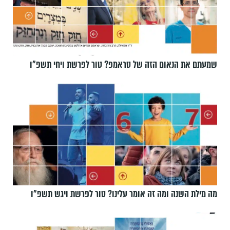
שמעתם את הנאום הזה של טראמפ? טור לפרשת ויחי תשפ״ו
מה מילת השנה ומה זה אומר עלינו? טור לפרשת ויגש תשפ״ו