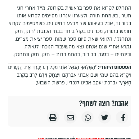
התחלנו לקרוא את ספר בראשית בקורונה, מייד אחרי חגי
תשרי, בשמחת תורה, ולצערנו אנחנו מסיימים לקרוא אותו
בקורונה, אבל בעיצומו של מבצע החיסונים. כשמסיימים לקרוא
חומש בתורה, מכריזים בקול ביחד בבתי הכנסת "חזק, חזק
ונתחזק". הלוואי שאת סיום ספר שמות, ספר יציאת מצרים,
נקרא אחרי שגם אנחנו נצא מהשעבוד הנוכחי לגאולה.
ובינתיים – בסגר, בבידוד, בהתמודדות – חזק, חזק ונתחזק.
הסטטוס היהודי:
"הַמַּלְאךְ הַגֹּאֵל אֹתִי מִכָּל רָע יְבָרֵךְ אֶת הַנְּעָרִים
וְיִקָּרֵא בָהֶם שְׁמִי וְשֵׁם אֲבֹתַי אבְרָהָם וְיִצְחָק וְיִדְגּוּ לָרֹב בְּקֶרֶב
הָארֶץ" (ברכת יעקב אבינו לנכדיו, פרשת השבוע)
אהבת? רוצה לשתף?