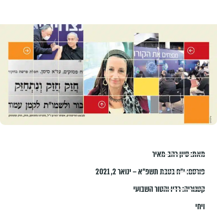
מאת:
סיון רהב-מאיר
פורסם:
י״ח בטבת תשפ״א – ינואר 2, 2021
קטגוריה:
רדיו והטור השבועי
ויחי