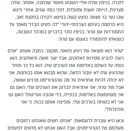
לזכרה. בנימין שלח אליי השבוע מאמר שכתבה. אסתר, עולה
מצרפת, הייתה יועצת ומטפלת. לפני כמה שנים, אחרי פיגוע
שבו נער בר מצווה נפצע קשה בפיגוע דקירה בפסגת זאב,
היא פרסמה בעיתון הצרפתי-יהודי "לה פטיט הבדו" מאמר על
התמודדות עם טרור. בנימין נזכר בדברים במהלך השבעה,
כשנאלץ להתמודד בעצמו עם טרור:
"טרור הוא תוצאה של רעיון פנאטי, מוקצן", כתבה אשתו. "אדם
רוצה להביע מסירות לאלוקים, אבל יוצר זוועה תיאולוגית. הוא
כופה על העולם באלימות את הערכים שלו. הוא כל כך פוחד
שהרעיון שלו לא יעבור הלאה, שהוא מבטא אותו בכוחנות. אני
לא יכולה להיות אחראית על מה שהטרוריסט מרגיש ועושה,
אבל מול טרור, אני אחראית לבדוק את הערכים שלי. האם גם
אני משתמשת באלימות, בכפייה, בלי אהבה ועדינות? האם גם
אני לא בטוחה בערכים שלי, ומפיצה אותם בכוח, כי אני
מפחדת?".
וכאן היא עוברת לדוגמאות: "אנחנו חשים שאנחנו רחוקים
מעולמם של הטרוריסטים, אבל האם אנחנו לא מלאים לפעמים