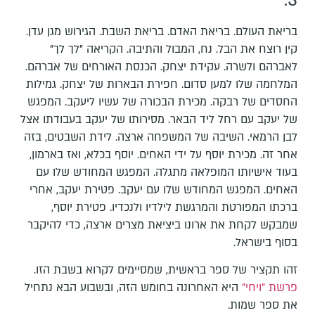
3.
בריאת העולם. בריאת האדם. בריאת השבת. הגירוש מגן עדן.
קין רוצח את הבל. נח, המבול והתיבה. הקריאה "לך לך"
לאברהם ולשרה. עקידת יצחק. הכנסת האורחים של אברהם.
המלחמה שלו למען סדום. חפירת הבארות של יצחק. גמילות
החסדים של רבקה. מכירת הבכורה של עשיו ליעקב. המפגש
של יעקב עם רחל ליד הבאר. מסירותו של יעקב בעבודתו אצל
לבן הרמאי. השיבה של המשפחה ארצה. לידת השבטים, בזה
אחר זה. מכירת יוסף על ידי האחים. יוסף בכלא, ואז בארמון,
בעוד אישיותו המופלאה מתגלה. המפגש המחודש שלו עם
האחים. המפגש המחודש שלו עם יעקב. פטירת יעקב, אחרי
ברכתו המפורטת והמרגשת לילדיו ולנכדיו. פטירת יוסף,
שמבקש לקחת את ארונו ביציאת מצרים ארצה, כדי להיקבר
בסוף בישראל.
זהו תקציר של ספר בראשית, שמסיימים לקרוא בשבת הזו.
פרשת "ויחי"
היא האחרונה בחומש הזה, ובשבוע הבא נתחיל
את ספר שמות.