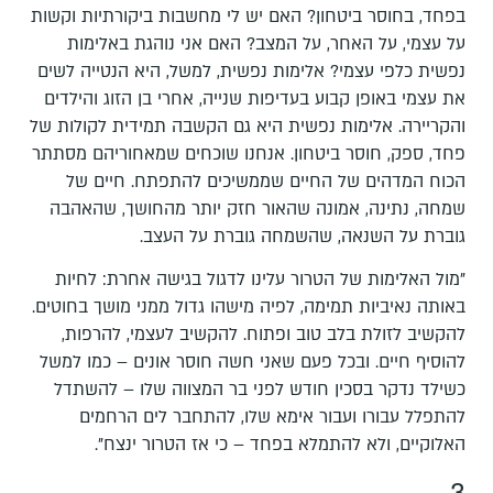
בפחד, בחוסר ביטחון? האם יש לי מחשבות ביקורתיות וקשות
על עצמי, על האחר, על המצב? האם אני נוהגת באלימות
נפשית כלפי עצמי? אלימות נפשית, למשל, היא הנטייה לשים
את עצמי באופן קבוע בעדיפות שנייה, אחרי בן הזוג והילדים
והקריירה. אלימות נפשית היא גם הקשבה תמידית לקולות של
פחד, ספק, חוסר ביטחון. אנחנו שוכחים שמאחוריהם מסתתר
הכוח המדהים של החיים שממשיכים להתפתח. חיים של
שמחה, נתינה, אמונה שהאור חזק יותר מהחושך, שהאהבה
גוברת על השנאה, שהשמחה גוברת על העצב.
"מול האלימות של הטרור עלינו לדגול בגישה אחרת: לחיות
באותה נאיביות תמימה, לפיה מישהו גדול ממני מושך בחוטים.
להקשיב לזולת בלב טוב ופתוח. להקשיב לעצמי, להרפות,
להוסיף חיים. ובכל פעם שאני חשה חוסר אונים – כמו למשל
כשילד נדקר בסכין חודש לפני בר המצווה שלו – להשתדל
להתפלל עבורו ועבור אימא שלו, להתחבר לים הרחמים
האלוקיים, ולא להתמלא בפחד – כי אז הטרור ינצח".