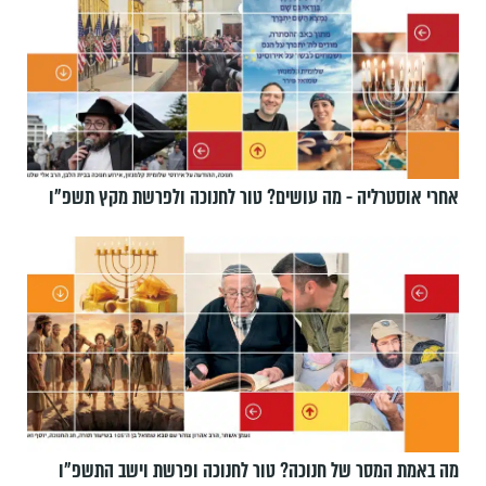
אחרי אוסטרליה - מה עושים? טור לחנוכה ולפרשת מקץ תשפ״ו
מה באמת המסר של חנוכה? טור לחנוכה ופרשת וישב התשפ״ו