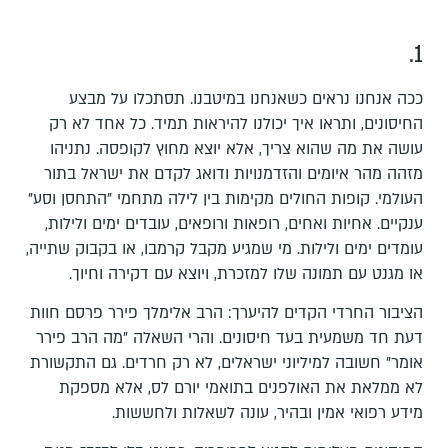
1.
ככה אנחנו נראים כשאנחנו במיטבנו. תסתכלו על מבצע
החיסונים, ותראו איך יכולנו להיראות תמיד. כל אחד לא רק
עושה את מה שהוא צריך, אלא יוצא מחוץ לקופסה. נתניהו
מזהה מהר איומים והזדמנויות ודואג לקדם את ישראל בתור
העולמי. קופות החולים מקימות בין לילה מתחמי "התחסן וסע"
ענקיים. אחיות ואחים, רופאות ורופאים, עובדים ימים ולילות,
עומדים ימים ולילות. מי שמגיע מקבל קרמבו, או בקבוק שתייה,
או מגנט עם תמונה שלו למזכרת, ויוצא עם דקירה וחיוך.
הציבור החרדי הקדים להיערך: הרב אלימלך פירר פרסם חוות
דעת חד משמעית בעד חיסונים. והרי השאלה "מה הרב פירר
אומר" חשובה למיליוני ישראלים, לא רק חרדים. גם התקשורת
לא ממלאת את האולפנים בתואמי יורם לס, אלא מספקת
מידע רפואי אמין ובהיר, עונה לשאלות ולחששות.