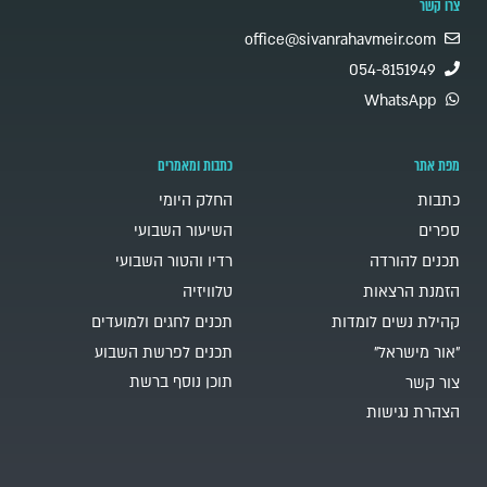
צרו קשר
office@sivanrahavmeir.com
054-8151949
WhatsApp
מפת אתר
כתבות ומאמרים
כתבות
החלק היומי
ספרים
השיעור השבועי
תכנים להורדה
רדיו והטור השבועי
הזמנת הרצאות
טלוויזיה
קהילת נשים לומדות
תכנים לחגים ולמועדים
"אור מישראל"
תכנים לפרשת השבוע
תוכן נוסף ברשת
צור קשר
הצהרת נגישות