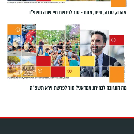
אהבה, סכנה, חיים, מוות - טור לפרשת חיי שרה תשפ"ו
מה התגובה לבחירת ממדאני? טור לפרשת וירא תשפ"ה