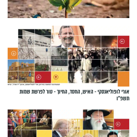
אורי לופוליאנסקי - האיש, החסד, החיוך - טור לפרשת שמות
תשפ״ו