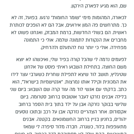
שם, הוא מגיע לפארק הירקון.
לכאורה, המהומות מימי "שומר החומות" נרגעו. בפועל, זה לא
כך. מתרחשים פה המון אירועים, אבל הם לא הופכים לכותרת
ראשית. הם בשולי החדשות, ברמת המבזק, ואנחנו פשוט לא
מחברים את הנקודות לתמונה שלמה. אולי כי התמונה
מפחידה. אולי כי יותר נוח להתעלם ולהדחיק.
לפעמים נדמה לי שהכל קורה בפיד שלי, ואיכשהו לא יוצא
משם החוצה. בתחילת השבוע ראיתי פוסט של אלחנן
שטיגליץ, תושב לוד שיצא לתפילת שחרית כשערבי עצר לידו
את המכונית וקילל אותו נמרצות. "אנטישמיות בישראל", הוא
כתב. בדקתי עם אנשי לוד מה עוד קרה שם השבוע: ביום שני
בלילה אבנים נזרקו לעבר אוטובוס ברחוב סטרומה. ביום
שלישי בבוקר נזרקה אבן על ילד בתוך בית הספר ברחוב
אקסודוס. אחר הצהריים נזרקה אבן על רכב ובתוכו נוסעים
יהודים, בחניון בניין ברחוב החשמונאים. בקטנה. אבנים
מתעופפות בלוד, כשגרה. חברה מלוד סיפרה לי שמאז