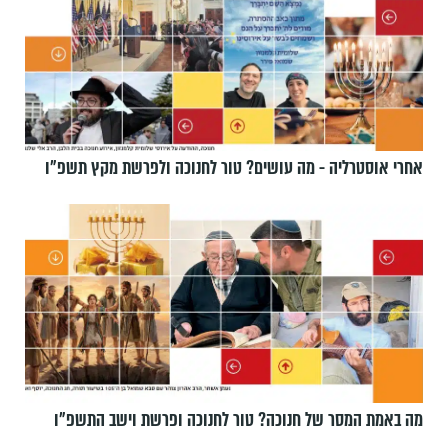
אחרי אוסטרליה - מה עושים? טור לחנוכה ולפרשת מקץ תשפ״ו
מה באמת המסר של חנוכה? טור לחנוכה ופרשת וישב התשפ״ו