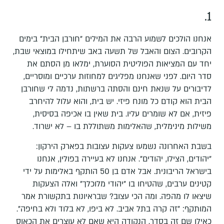
1.
אנחנו הולכים לשמוע הרבה את המילים "חורבן הבית" בימים
הקרובים. הצום והאבל של תשעה באב שיתחילו במוצאי שבת,
יחד עם המציאות הפוליטית הסוערת, ימלאו מן הסתם את
סדר היום. לפני שאנחנו מפליגים למחוזות ערכיים ומוסריים,
לדיבורים על שנאת חינם והסתה ברשתות, נדמה לי שחורבן
הבית הוא קודם כל מונח פיזי. יש בית, והוא עלול להיחרב
פיזית, אם לא שומרים עליו. בית שאין בו אכיפה בסיסית,
משילות מינימלית, שהאלימות משתוללת בו – לא ישרוד.
בשבת האחרונה נשמעו צעקות עצובות בפארק הירקון:
"יהודים, הצילו, יהודים". אנחנו לא בעיירה בפולין, אנחנו
בישראל הריבונית. אבל אדם בן 50 הותקף באלימות על ידי
קטינים ערבים, שהטיחו בו "יהודי מלוכלך" ואלה הצעקות
שיצאו לו מהפה. ומה הכי עצוב? שבראיונות בתקשורת אמר
המותקף: "זה קרה בתל אביב. לא ביפו, לא בלוד ולא בחיפה".
כאילו שם זה בסדר. הנקודה היא שאם לא עוצרים את הכאוס