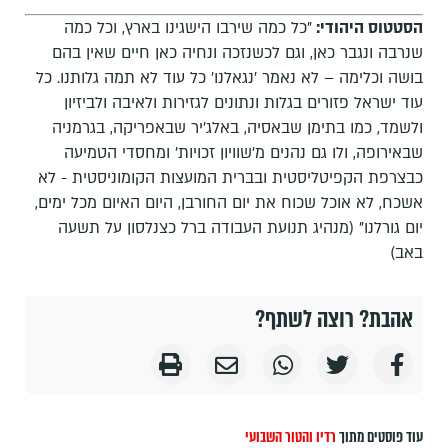
הסטטוס היהודי:
"כל כמה שירבו הישגינו בארץ, וכל כמה
שנרבה ונגבר כאן, וגם לכשנזכה ונחיה כאן חיים שאין בהם
בושה וכלימה – לא נאמר 'נגאלנו' כל עוד לא תמה גלותנו. כל
עוד ישראל פזורים בגלות ונתונים לגזירות ולאיבה ולביזיון
ולשמד, כמו בתימן שבאסיה, באלג'יר שבאפריקה, בגרמניה
שבאירופה, ולו גם נהנים מ'שוויון זכויות' ומחסדי הטמיעה
כבצרפת הקפיטליסטית ובברית המועצות הקומוניסטית - לא
אשכח, לא אוכל שכוח את יום החורבן, היום האיום מכל ימים,
יום גורלנו" (מנהיג תנועת העבודה ברל כצנלסון על תשעה
באב)
אהבת? רוצה לשתף?
עוד פוסטים מתוך
רדיו והטור השבועי