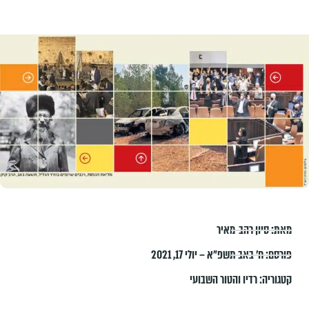
מאת:
סיון רהב-מאיר
פורסם:
ח׳ באב תשפ״א – יולי 17, 2021
קטגוריה:
רדיו והטור השבועי