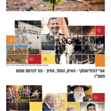
אורי לופוליאנסקי - האיש, החסד, החיוך - טור לפרשת שמות
תשפ״ו