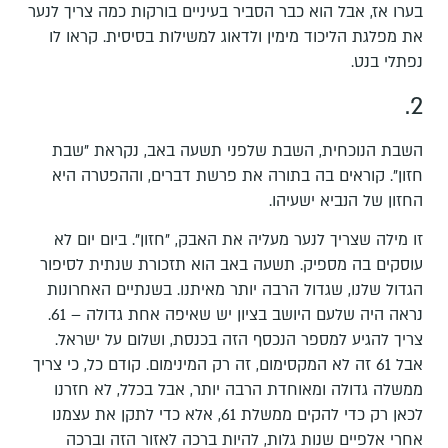
בערו אז, אבל הוא כבר הסביר בעיניים בורקות כמה צריך לנער
את מפלגת הליכוד מימין ולדאוג למשילות בסיסית. קראו לו
נפתלי בנט.
2.
השבת הנוכחית, השבת שלפני תשעה באב, נקראת "שבת
חזון". קוראים בה בתורה את פרשת דברים, וההפטרה היא
החזון של הנביא ישעיהו.
זו מילה שצריך לנער מעליה את האבק, "חזון". ביום יום לא
עוסקים בה מספיק. תשעה באב הוא תזכורת שנתית לסיפור
הגדול שלנו, שגדול הרבה יותר מאיתנו. בשנתיים האחרונות
נראה היה שלעם היושב בציון יש שאיפה אחת גדולה – 61.
צריך להגיע למספר הנכסף הזה בכנסת, ושלום על ישראל.
אבל 61 זה לא המקסימום, זה רק המינימום. קודם כל, כי צריך
ממשלה גדולה ומאוחדת הרבה יותר, אבל בכלל, לא חזרנו
לכאן רק כדי להקים ממשלת 61, אלא כדי לתקן את עצמנו
אחרי אלפיים שנות גלות, להיות ברכה לאזור הזה וברכה