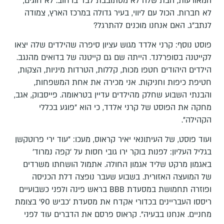
המאורעות, הבת שלה לא מסתובבת לבד ברחוב. לא חוגים,
לא חברות. הכול עם ליווי, בעיר גדולה במרכז הארץ, צמודה
לנתב"ג. האם אנחנו מוכנים להתרגל?
פוסט נוסף: קרני אלדד מגוש עציון סיפרה שהילדים שלה יצאו
לקייטנה בסופרלנד. הייתה שם גם קייטנה של בדואים מהנגב.
הילדים היהודים חטפו מכות, קללות, הטרדות מיניות, הצקות,
חטיפת כיפות וחניקות. אני מכירה את אחת המשפחות,
והבנתי השבוע שחלק מהילדים עדיין בטראומה. פייסבוק, אגב,
מחקה את הפוסט של קרני אלדד, כי הוא "פוגע בכללי
הקהילה".
ועוד פוסט, של העיתונאי יאיר קראוס, מעכו: "עוד ירי פרוטקשן
בגליל העליון: לפנות בוקר ירו גובי חסות על 'קפה נמרוד'
באגמון מרקט שליד אגמון החולה. אתמול הושחתו משרדים
של המועצה האזורית. בשבוע שעבר נופצה דלת הכניסה
ופוזרה תחמושת במסעדת BBB בראש פינה ולפני כשבועיים
ריססו העבריינים בכדורי אקדח את מסעדת 'כביש 90' בצומת
מחניים. אנחנו בבעיה". קראוס פרסם את הדברים עוד לפני