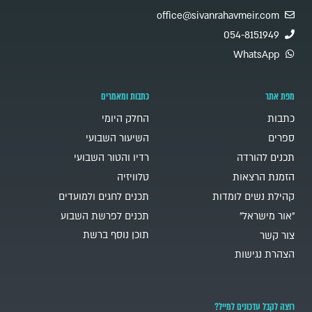
office@sivanrahavmeir.com
054-8151949
WhatsApp
מפת אתר
כתבות ומאמרים
כתבות
החלק היומי
ספרים
השיעור השבועי
תכנים להורדה
רדיו והטור השבועי
הזמנת הרצאות
טלוויזיה
קהילת נשים לומדות
תכנים לחגים ולמועדים
"אור מישראל"
תכנים לפרשת השבוע
תוכן נוסף ברשת
צור קשר
הצהרת נגישות
רוצה לקבל עדכונים למייל?