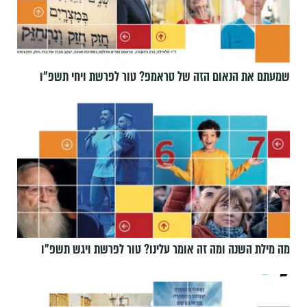
שמעתם את הנאום הזה של טראמפ? טור לפרשת ויחי תשפ״ו
מה מילת השנה ומה זה אומר עלינו? טור לפרשת ויגש תשפ״ו