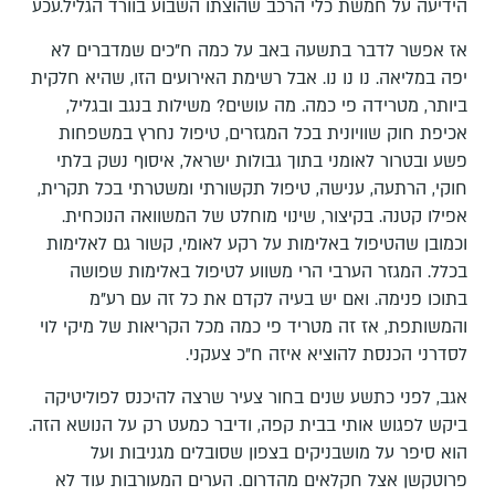
הידיעה על חמשת כלי הרכב שהוצתו השבוע בוורד הגליל.עכע
אז אפשר לדבר בתשעה באב על כמה ח"כים שמדברים לא
יפה במליאה. נו נו נו. אבל רשימת האירועים הזו, שהיא חלקית
ביותר, מטרידה פי כמה. מה עושים? משילות בנגב ובגליל,
אכיפת חוק שוויונית בכל המגזרים, טיפול נחרץ במשפחות
פשע ובטרור לאומני בתוך גבולות ישראל, איסוף נשק בלתי
חוקי, הרתעה, ענישה, טיפול תקשורתי ומשטרתי בכל תקרית,
אפילו קטנה. בקיצור, שינוי מוחלט של המשוואה הנוכחית.
וכמובן שהטיפול באלימות על רקע לאומי, קשור גם לאלימות
בכלל. המגזר הערבי הרי משווע לטיפול באלימות שפושה
בתוכו פנימה. ואם יש בעיה לקדם את כל זה עם רע"מ
והמשותפת, אז זה מטריד פי כמה מכל הקריאות של מיקי לוי
לסדרני הכנסת להוציא איזה ח"כ צעקני.
אגב, לפני כתשע שנים בחור צעיר שרצה להיכנס לפוליטיקה
ביקש לפגוש אותי בבית קפה, ודיבר כמעט רק על הנושא הזה.
הוא סיפר על מושבניקים בצפון שסובלים מגניבות ועל
פרוטקשן אצל חקלאים מהדרום. הערים המעורבות עוד לא