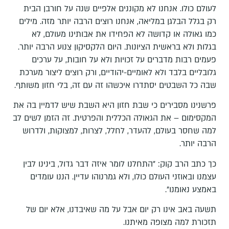
לעולם כולו. אנחנו לא מקוננים אלפיים שנה על חורבן הבית
רק בגלל הבלגן במליאה, אנחנו רוצים הרבה יותר מזה. מילים
כמו גאולה או קדושה לא הפחידו את אבותינו מעולם, לא
בגלות ולא בראשית הציונות. היום הלקסיקון צנוע הרבה יותר.
פעמים רבות מדברים על זכויות ולא על חובות, על ערכים
גלובליים בלבד ולא לאומיים-יהודיים, ורק רוצים ליצור מערכת
שבה כל השבטים יסתדרו איכשהו זה עם זה, בלי חזון משותף.
פרשנינו מסבירים כי שבת חזון היא השבת שיש לדמיין בה את
המקסימום – את הגאולה הכללית והפרטית. זה הזמן לשים לב
למה שחסר בעולם, להעדר, לחלל, לצרות, למצוקות, ולדרוש
הרבה יותר.
כך כתב הרב קוק: "התחלנו לומר איזה דבר גדול, בינינו לבין
עצמנו ובאוזני העולם כולו, ולא גמרנוהו עדיין. הננו עומדים
באמצע נאומנו".
תשעה באב אינו רק יום אבל על מה שאיבדנו, אלא יום של
תזכורת למה מצופה מאיתנו.