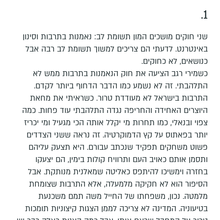
1.
שני חוקים מושכים המון תשומת לב: נאמנות בתרבות וסינון
באינטרנט. לדעתי הם צריכים למשוך תשומת לב רבה אבל
כנושאים, לא כחוקים.
כשמירי רגב הציעה את חוק הנאמנות בתרבות ממש לא
התלהבתי. זה לא נשמע כמו הדבר הדחוף ביותר לקדם.
התרבות בישראל לא מעודדת טרור. כשראיתי את מחאת
היוצרים האחידה והחריפה נגדה התלהבתי עוד פחות. כמה
צפוי ובנאלי, כמו תחרות מי יקלל אותה הכי מגעיל ומי יכריז
יותר בפאתוס על קץ הדמוקרטיה. זה נראה ששני הצדדים
פשוט משחקים תפקיד שנכתב עבורם. היא תצעק עליהם
ותסמן אותם כאויב העם ותרוויח קולות בימין, הם יצעקו
בחזרה וימשיכו להיתפס כאליטה שמאלנית מנותקת. אבל
הסיפור הוא לא חקיקה מלמעלה, אלא התרבות שצומחת
מלמטה. נכון, משפחתו של החייל משה תמם משכנעת
בטיעוניה. המדינה לא צריכה לממן הצגות קיצוניות תומכות