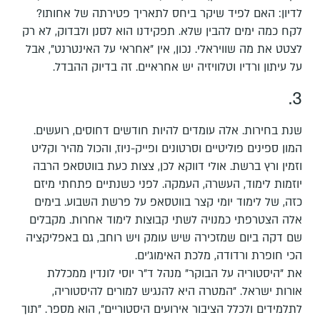
לדיון: האם לפיד שיקר ביחס לתאריך פטירתה של אחותו?
לקח כמה ימים להבין שלא. תפקידנו הוא לסנן ולבדוק, לא רק
לצטט את מה שוויראלי. נכון, אין "אחראי על האינטרנט", אבל
על עיתון ורדיו וטלוויזיה יש אחראיים. זה בדיוק ההבדל.
3.
שנת בחירות. אלה עומדים להיות חודשים דחוסים, רועשים.
המון ספינים פוליטיים וסרטונים ופייק-ניוז, והכול מהיר וקליט
וזמין ורץ ברשת. אולי דווקא לכן, צצות כעת בווטסאפ הרבה
יוזמות לימוד, העשרה, העמקה. לפני כשנתיים פתחתי מיזם
כזה, של לימוד יומי קצר בווטסאפ על פרשת השבוע. בימים
אלה הצטרפתי כמנויה לשתי קבוצות לימוד אחרות. מקבלים
שם דקה ביום שמזכירה שיש עומק ויש רוחב, גם באפליקציה
הכי חופרת ורדודה, מלכת האימוג'ים.
את "היסטוריה על הבוקר" מנהל ד"ר יוסי לונדין ממכללת
אורות ישראל. "המטרה היא להנגיש למורים להיסטוריה,
לתלמידים ולכלל הציבור אירועים היסטוריים", הוא מספר. "תוך