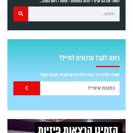
למשל: אברהם אבינו / יהדות התפוצות / שמות / ראש השנה...
רוצה לקבל עדכונים למייל?
נשמח לשלוח לך באופן אישי סיכום שבועי מצוות האתר: