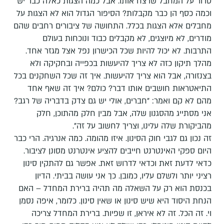
טרור על המחבל שרצח אותו. אבל כמה הצגות כאלה כבר יש
וכמה כסף הן כבר מקבלות? הסיפור הגדול הוא לא הצגות על
מחבלים אלא הצגות בכלל. התחושה של ציבורים רחבים שהם
מודרים, לא מיוצגים, לא מקבלים כבוד ונוכחות בעולם
התרבות. לא יכול להיות שכל הכישרון נפל אצל מגזר אחד.
מהלך תיקון כזה לא צריך להיעשות בכפייה ובחקיקה ולא
בצנזורה, אבל הוא צריך להיעשות. איך זה שכל השחקנים בכל
התיאטראות חושבים אותו דבר? כולם? איך זה שאף אחד
מהם לא קם ואמר: "חברים, אולי יש גם צדק בדבריה של רגב?
אני מסתייג מהסגנון שלה, אבל מבין חלק מהתוכן, חלק
מהביקורת שלה עלינו, וצריך לחשוב על זה".
זה נכון גם לגבי חוק הסינון. איזו מהומה. כמה אנרגיה. הרי כבר
היום ספקי האינטרנט חייבים להציע אינטרנט מסונן לציבור.
כדאי לדעת זאת וכדאי לדרוש זאת. אפשר גם להתקין סינון
רציני יותר ולשלם עליו, כמובן. כך אני עושה בביתי. הדיון
בכנסת הוא רק על השאלה מה תהיה ברירת המחדל – האם
הנחת היסוד היא שיש סינון או שאין סינון. כלומר, איפה נסמן
וי. זה הכל. זה לא איראן, זו שפיות. ברירת המחדל צריכה