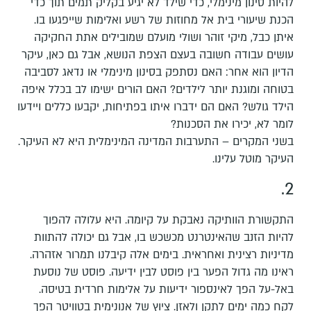
להיות סינון מינימלי, כדי שילד לא יגיע בקליק תמים תוך כדי
הכנת שיעורי בית אל מחוזות של רשע ואלימות שייפגעו בו.
איתן כבל, מיקי זוהר ושולי מועלם שמובילים אתת החקיקה
עושים עבודה חשובה בעצם הצפת הנושא, אבל גם כאן, עיקר
הדיון הוא אחר: האם נסתפק בסינון מינימלי או נדאג לסביבה
בטוחה ומוגנת יותר לילדים? האם הורים ישימו לב בכלל איפה
הילד גולש? האם הם ידברו איתו בפתיחות, יקבעו כללים ויידעו
לומר לא, יכירו את הסכנות?
בשני המקרים – התערבות המדינה המינימלית היא לא העיקר.
העיקר מוטל עלינו.
2.
התקשורת הוותיקה נאבקת על קיומה. היא עלולה להפוך
להיות הזנב שהאינטרנט מכשכש בו, אבל גם יכולה להתוות
מדיניות רצינית ואחראית. בימים אלה קיבלנו תמרור אזהרה.
ראינו מה גדול הפער בין פוסט לבין ידיעה. פוסט של נוסעת
באל-על הפך לאינספור ידיעות על אלימות חרדית בטיסה.
לקח כמה ימים לתקן ולאזן. ציוץ של אנונימית בטוויטר הפך