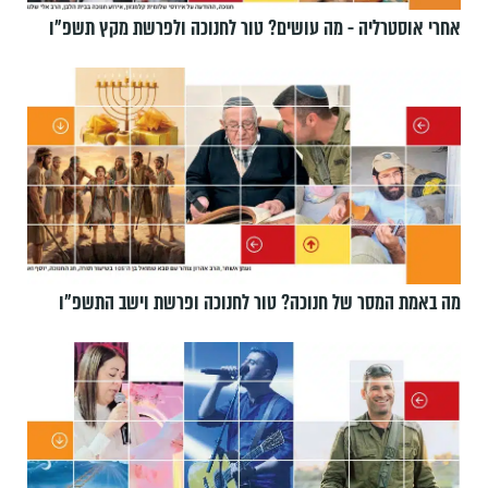
אחרי אוסטרליה - מה עושים? טור לחנוכה ולפרשת מקץ תשפ״ו
מה באמת המסר של חנוכה? טור לחנוכה ופרשת וישב התשפ״ו