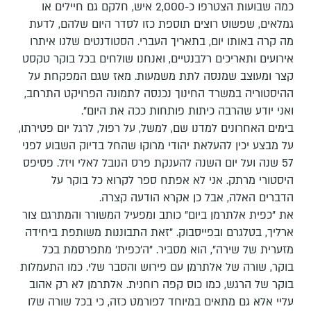
כמה שבועות הצטרפו כ-2,000 איש, חלקם גם חיילים או
גמלאים, שפשוט רוצים תוספת כזו לסדר היום שלהם, לדעת
מה קרה באותו יום, בתאריך העברי. הסטודנטים שלנו איתרו
אירועים ותאריכים רלבנטיים, ואנחנו שולחים בכל בוקר טקסט
קצר ומעוצב שמנסה לתת משמעות. מאז שגם המפקחת על
ההיסטוריה במשרד החינוך נכנסה לתמונה הפרויקט התרחב,
ואני יודע שהרבה כיתות פותחות ככה את היום".
בימים האחרונים למדנו שם, למשל, על רפול, לרגל יום פטירתו,
על מבצע יכין להעלאת יהודי מרוקו שהחל בדיוק השבוע לפני
57 שנה ועל יום השנה להענקת פרס הנובל לאלי ויזל. פסיפס
היסטורי מרתק. אני לא אפתח ספר לקרוא כל בוקר על
הדברים האלה, אבל כן אקרא הודעה קצרה.
את "כפית אלתרמן ביום" כותב ומפעיל המשורר והמתרגם צור
ארליך, בטלגרם ובפייסבוק. "זאת התבוננות משותפת ביחידה
מזערית של שירה", הוא מסביר. "ה'כפית' מתפרסמת בכל
בוקר, שורה של אלתרמן עם פירוש והסבר שלי. כמו התעמלות
בוקר של הרגש, כמו כוס קפה רוחנית. אלתרמן לא רק אהוב
עליי אלא גם מתאים במיוחד לפורמט כזה, כי בכל שורה שלו