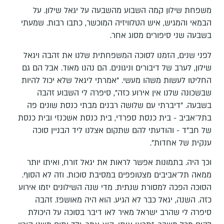
משפחת שילון קמה השבוע מהשבעה על יגאל שילון. על
הבמאי והמגיש, איש הטלוויזיה המוכשר, כתבו רבות. שמעתי
בשבעה שני סיפורים מסוג אחר.
לפני שנים, הזמנו לסוכה המשפחתית שלנו את זהבה ויגאל
שילון, לערב של דיבורים וניגונים. הם נהנו מאוד. אבל הם גם
החליטו לעשות משהו מעשי. "אמרתי ליגאל שלא יכול להיות
שבשכונה שלנו אין אירוע כזה", סיפרה לי השבוע זהבה
בשבעה. "דיברתי עם שלושה רבנים מבתי כנסת שונים פה
בתל־אביב - בית כנסת ספרדי, בית כנסת אשכנזי ובית כנסת
של חב"ד - והודעתי להם שתקום אצלנו ליד הבניין סוכה
ענקית של אחדות".
וכך היה. בתמונות אפשר לראות את יגאל זורח, ואיתו יותר
ממאה תל־אביבים מצטופפים במסיבת סוכות. וזה לא הסוף.
הסוכה הפכה למסורת שנתית. מדי שנה השילונים יזמו אירוע
כזה. השנה, יגאל כבר לא הגיע. הוא היה מאושפז. זהבה
סיפרה לי שהרב ישראל מאיר לאו דיבר בסוכה על היכולת