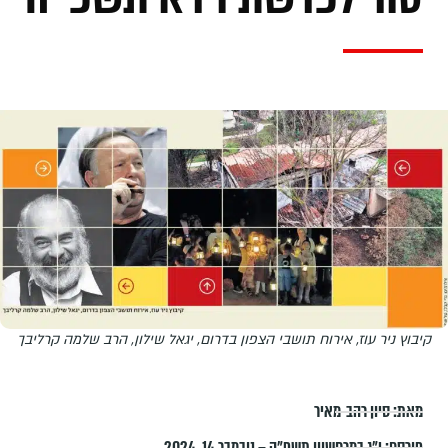
קיבוץ ניר עוז, אירוח תושבי הצפון בדרום, יגאל שילון, הרב שלמה קרליבך
מאת:
סיון רהב-מאיר
פורסם:
י״ג במרחשוון תשפ״ה – נובמבר 14, 2024