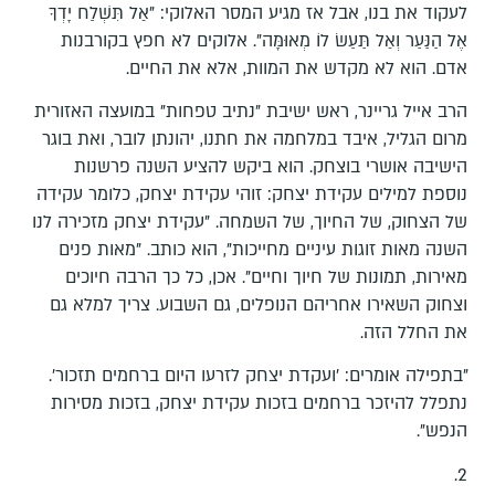
לעקוד את בנו, אבל אז מגיע המסר האלוקי: "אַל תִּשְׁלַח יָדְךָ
אֶל הַנַּעַר וְאַל תַּעַשׂ לוֹ מְאוּמָּה". אלוקים לא חפץ בקורבנות
אדם. הוא לא מקדש את המוות, אלא את החיים.
הרב אייל גריינר, ראש ישיבת "נתיב טפחות" במועצה האזורית
מרום הגליל, איבד במלחמה את חתנו, יהונתן לובר, ואת בוגר
הישיבה אושרי בוצחק. הוא ביקש להציע השנה פרשנות
נוספת למילים עקידת יצחק: זוהי עקידת יצחק, כלומר עקידה
של הצחוק, של החיוך, של השמחה. "עקידת יצחק מזכירה לנו
השנה מאות זוגות עיניים מחייכות", הוא כותב. "מאות פנים
מאירות, תמונות של חיוך וחיים". אכן, כל כך הרבה חיוכים
וצחוק השאירו אחריהם הנופלים, גם השבוע. צריך למלא גם
את החלל הזה.
"בתפילה אומרים: 'ועקדת יצחק לזרעו היום ברחמים תזכור'.
נתפלל להיזכר ברחמים בזכות עקידת יצחק, בזכות מסירות
הנפש".
2.