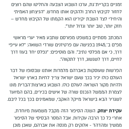
זמניים בקריית־גת, ערכו השבוע הצבעה והחליטו שהם רוצים
לחזור לקיבוץ החרב ולהקים אותו מחדש. "הניצחון האמיתי
והיחידי לצד השבת יקירינו הוא הקמתו של הקיבוץ מחדש –
חזק יותר, טוב יותר וגדול יותר".
המכתב מסתיים במשפט מפורסם שתבע מאיר יערי מראשי
מפ"ם ב־,1945 בפגישה עם פרטיזנים שורדי השואה: "לא עייפי
דרך, כי אם מפלסי נתיב". והם מוסיפים: "נפלס יחד בעוז דרך
לחיים, דרך לשגשוג, דרך לתקווה".
הפרשות שעוסקות באברהם מלמדות אותנו שבסופו של דבר
העולם כולו יכיר בכך שעם ישראל צריך לחיות בארץ ישראל
ולהיות מקור השראה לעולם כולו. השבוע בארצות־הברית מונו
לצמרת הממשל הנכנס שורה של אישים בכירים, בהם המיועד
לשגריר הבא בישראל מייקל האקבי, שמאמינים בכך בכל ליבם.
עקידת יצחק
. השנה הסיפור הזה מקבל משמעות מיוחדת,
אחרי כל כך הרבה עקידות. אבל המסר הבסיסי של הסיפור
ממשיך ומהדהד - אלוקים רק מנסה את אברהם, שאכן מוכן