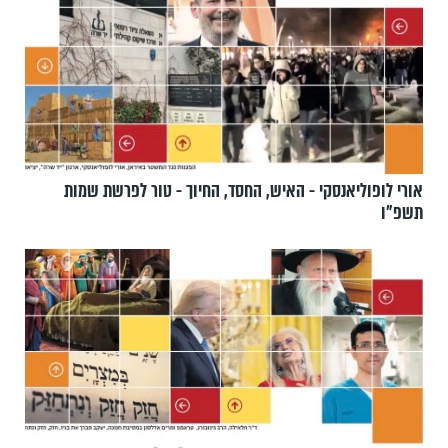
אורי לופוליאנסקי - האיש, החסד, החיוך - טור לפרשת שמות
תשפ״ו