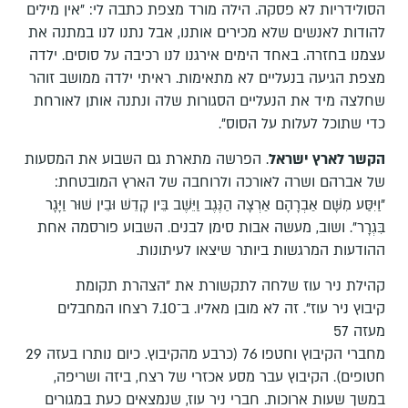
הסולידריות לא פסקה. הילה מורד מצפת כתבה לי: "אין מילים
להודות לאנשים שלא מכירים אותנו, אבל נתנו לנו במתנה את
עצמנו בחזרה. באחד הימים אירגנו לנו רכיבה על סוסים. ילדה
מצפת הגיעה בנעליים לא מתאימות. ראיתי ילדה ממושב זוהר
שחלצה מיד את הנעליים הסגורות שלה ונתנה אותן לאורחת
כדי שתוכל לעלות על הסוס".
הקשר לארץ ישראל
. הפרשה מתארת גם השבוע את המסעות
של אברהם ושרה לאורכה ולרוחבה של הארץ המובטחת:
"וַיִּסַּע מִשָּׁם אַבְרָהָם אַרְצָה הַנֶּגֶב וַיֵּשֶׁב בֵּין קָדֵשׁ וּבֵין שׁוּר וַיָּגָר
בִּגְרָר". ושוב, מעשה אבות סימן לבנים. השבוע פורסמה אחת
ההודעות המרגשות ביותר שיצאו לעיתונות.
קהילת ניר עוז שלחה לתקשורת את "הצהרת תקומת
קיבוץ ניר עוז". זה לא מובן מאליו. ב־7.10 רצחו המחבלים
מעזה 57
מחברי הקיבוץ וחטפו 76 (כרבע מהקיבוץ. כיום נותרו בעזה 29
חטופים). הקיבוץ עבר מסע אכזרי של רצח, ביזה ושריפה,
במשך שעות ארוכות. חברי ניר עוז, שנמצאים כעת במגורים