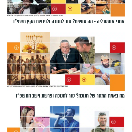
אחרי אוסטרליה - מה עושים? טור לחנוכה ולפרשת מקץ תשפ״ו
מה באמת המסר של חנוכה? טור לחנוכה ופרשת וישב התשפ״ו