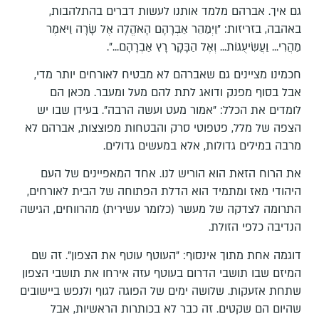
גם איך. אברהם מלמד אותנו לעשות דברים בהתלהבות,
באהבה, בזריזות: "וַיְמַהֵר אַבְרָהָם הָאֹהֱלָה אֶל שָׂרָה וַיֹּאמֶר
מַהֲרִי... וַעֲשִׂיעֻגוֹת... וְאֶל הַבָּקָר רָץ אַבְרָהָם...".
חכמינו מציינים גם שאברהם לא מבטיח לאורחים יותר מדי,
אבל בסוף מפנק ודואג לתת להם מעל ומעבר. מכאן הם
לומדים את הכלל: "אמור מעט ועשה הרבה". בעידן שבו יש
הצפה של מלל, פטפוטי סרק והבטחות מפוצצות, אברהם לא
מרבה במילים גדולות, אלא במעשים גדולים.
את הרוח הזאת הוא הוריש לנו. אחד המאפיינים של העם
היהודי מאז ומתמיד הוא הדלת הפתוחה של הבית לאורחים,
התרומה לצדקה של מעשר (כלומר עשירית) מהרווחים, הגישה
הנדיבה כלפי הזולת.
דוגמה אחת מתוך אינסוף: "העוטף עוטף את הצפון". זה שם
המיזם שבו תושבי הדרום בעוטף עזה אירחו את תושבי הצפון
שתחת אזעקות. שלושה ימים של הפוגה לגוף ולנפש ביישובים
שהיום הם שקטים. זה כבר לא בכותרות הראשיות, אבל