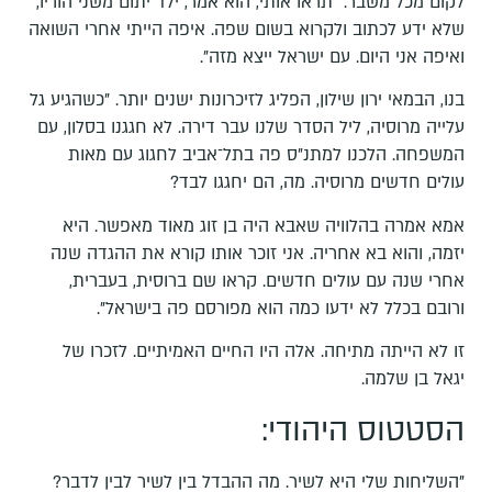
לקום מכל משבר. "תראו אותי, הוא אמר, ילד יתום משני הוריו,
שלא ידע לכתוב ולקרוא בשום שפה. איפה הייתי אחרי השואה
ואיפה אני היום. עם ישראל ייצא מזה".
בנו, הבמאי ירון שילון, הפליג לזיכרונות ישנים יותר. "כשהגיע גל
עלייה מרוסיה, ליל הסדר שלנו עבר דירה. לא חגגנו בסלון, עם
המשפחה. הלכנו למתנ"ס פה בתל־אביב לחגוג עם מאות
עולים חדשים מרוסיה. מה, הם יחגגו לבד?
אמא אמרה בהלוויה שאבא היה בן זוג מאוד מאפשר. היא
יזמה, והוא בא אחריה. אני זוכר אותו קורא את ההגדה שנה
אחרי שנה עם עולים חדשים. קראו שם ברוסית, בעברית,
ורובם בכלל לא ידעו כמה הוא מפורסם פה בישראל".
זו לא הייתה מתיחה. אלה היו החיים האמיתיים. לזכרו של
יגאל בן שלמה.
הסטטוס היהודי:
"השליחות שלי היא לשיר. מה ההבדל בין לשיר לבין לדבר?