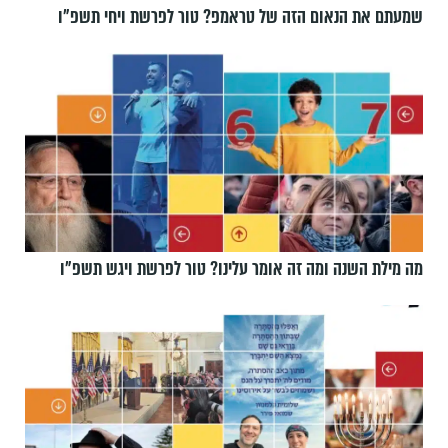
שמעתם את הנאום הזה של טראמפ? טור לפרשת ויחי תשפ״ו
מה מילת השנה ומה זה אומר עלינו? טור לפרשת ויגש תשפ״ו