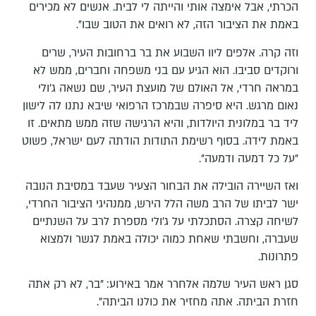
הכרתי, אבל אימצה אותי והייתה לי לבית. אנשים לא מכירים
באמת את הציבור הזה, לא רואים את הטוב שבו".
וזה קרה. אלפים ליוו השבוע את בר ברחובות העיר, שרים
ורוקדים סביבו. הוא הגיע עם בני משפחה וחברים, ממש לא
במראה חרדי, אל האולם של מועצת העיר, שם נשאה ג'ולי
נאום מרגש. היא סיפרה שבמרכז הרפואי שיבא נתנו לה לישון
ליד בר במלונית היולדות, והיא הרגישה שזה ממש מתאים. זו
באמת לידה. בסוף רשימת התודות הודתה לעם ישראל, פשוט
"על כל דמעה ודמעה".
ואז השיירה הובילה את הבחור הצעיר שעבד במסיבת הנובה
ישר לביתו של הרב משה הלל הירש, ממנהיגי הציבור החרדי,
לשיחה קצרה. הסתכלתי על ג'ולי מספרת לרב על השנתיים
שעברה, וחשבתי שאחת כמוה יכולה באמת לגשר ולמצוא
פתרונות.
סגן ראש העיר שלמה אלחרר אמר באירוע: "בר, לא רק אתה
חזרת הביתה. אתה מחזיר את כולנו הביתה".