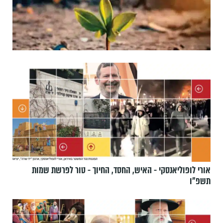
אורי לופוליאנסקי - האיש, החסד, החיוך - טור לפרשת שמות
תשפ״ו