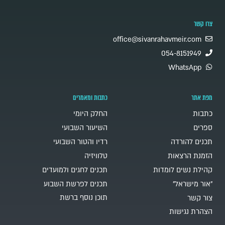
צרו קשר
office@sivanrahavmeir.com
054-8151949
WhatsApp
מפת אתר
כתבות ומאמרים
כתבות
החלק היומי
ספרים
השיעור השבועי
תכנים להורדה
רדיו והטור השבועי
הזמנת הרצאות
טלוויזיה
קהילת נשים לומדות
תכנים לחגים ולמועדים
"אור מישראל"
תכנים לפרשת השבוע
תוכן נוסף ברשת
צור קשר
הצהרת נגישות