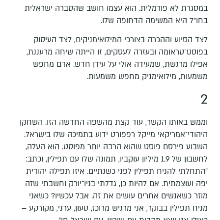
במסגרת לא פורמלית. הוא עצמו חושב שהסברה ישראלית
בחו"ל היא המשימה הדחופה שלו.
לצד הסיוע וההכרה בצורכי המילואימניקים, לצד העיסוק
בפוסט־טראומה ובעזרה לעסקים, זו הייתה שיחה מרעננת,
אפילו מרגשת, שמעידה אולי על עידן חדש. אדם מחפש
משמעות, מילואימניק מחפש משמעות.
2
וממש באותו הקשר, עוד קצת מהשפה החדשה הזו. השחקן
היהודי־אמריקאי מייקל רפפורט ידוע בתמיכה שלו בישראל.
השבוע פירסם פוסט שהוא הרבה יותר מפוסט. הוא העלה,
לחשבון של 1.9 מיליון עוקביו, תמונה שלו עם תפילין, וכתב:
"התחלתי להניח תפילין לפני כשנתיים. איזו תפילה יהודית
יפה ועוצמתית. אם להיות כן, גדלתי בניו־יורק וחשבתי שזה
מוזר כשאנשים אחרים עושים את זה. אבל עכשיו? כשאני
מניח תפילין בבוקר, אני מרגיש מרוכז, טעון, ערני, מקורקע –