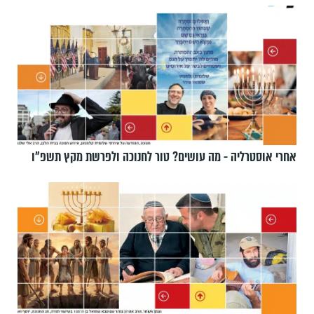
אחרי אוסטרליה - מה עושים? טור לחנוכה ולפרשת מקץ תשפ״ו