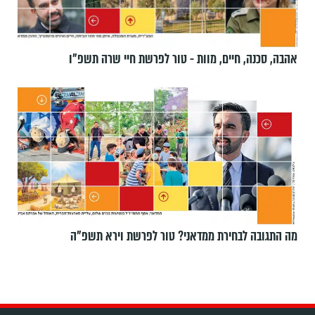
אהבה, סכנה, חיים, מוות - טור לפרשת חיי שרה תשפ"ו
מה התגובה לבחירת ממדאני? טור לפרשת וירא תשפ"ה