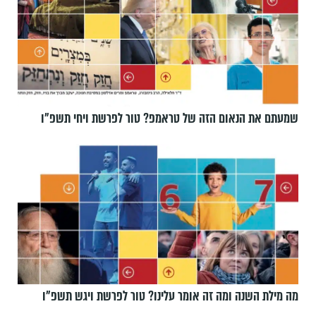
שמעתם את הנאום הזה של טראמפ? טור לפרשת ויחי תשפ״ו
מה מילת השנה ומה זה אומר עלינו? טור לפרשת ויגש תשפ״ו