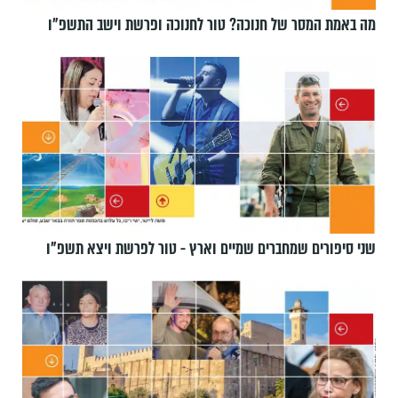
מה באמת המסר של חנוכה? טור לחנוכה ופרשת וישב התשפ״ו
שני סיפורים שמחברים שמיים וארץ - טור לפרשת ויצא תשפ"ו