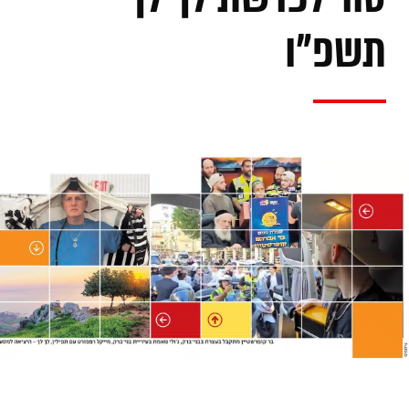
תשפ"ו