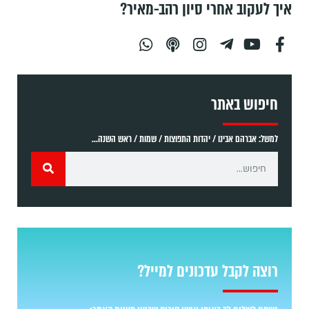
איך לעקוב אחרי סיון רהב-מאיר?
חיפוש באתר
למשל: אברהם אבינו / יהדות התפוצות / שמות / ראש השנה...
רוצה לקבל עדכונים למייל?