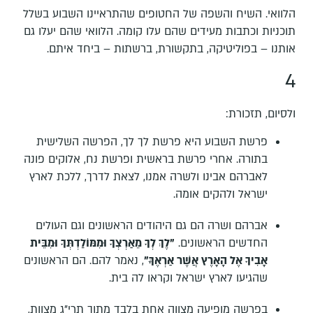
הלוואי. השיח והשפה של החטופים שהתראיינו השבוע בשלל
תוכניות וכתבות מעידים שהם עלו קומה. הלוואי שהם יעלו גם
אותנו – בפוליטיקה, בתקשורת, ברשתות – ביחד איתם.
4
ולסיום, תזכורת:
פרשת השבוע היא פרשת לך לך, הפרשה השלישית
בתורה. אחרי פרשת בראשית ופרשת נח, אלוקים פונה
לאברהם אבינו ולשרה אמנו, לצאת לדרך, ללכת לארץ
ישראל ולהקים אומה.
אברהם ושרה הם גם היהודים הראשונים וגם העולים
החדשים הראשונים.
"לֶךְ לְךָ מֵאַרְצְךָ וּמִמּוֹלַדְתְּךָ וּמִבֵּית
אָבִיךָ אֶל הָאָרֶץ אֲשֶׁר אַרְאֶךָּ"
, נאמר להם. הם הראשונים
שהגיעו לארץ ישראל וקראו לה בית.
בפרשה מופיעה מצווה אחת בלבד מתוך תרי"ג מצוות,