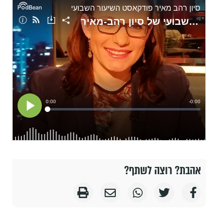
אהבת? רוצה לשתף?