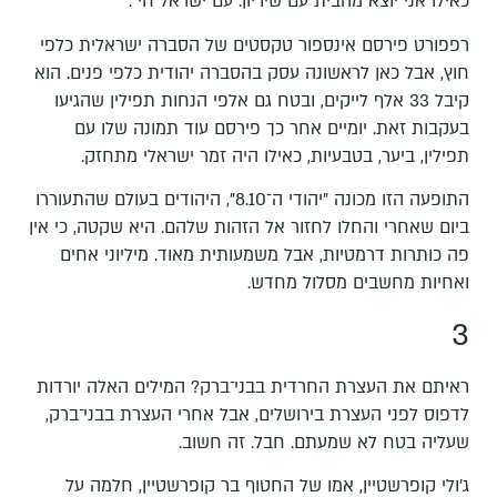
כאילו אני יוצא מהבית עם שיריון. עם ישראל חי".
רפפורט פירסם אינספור טקסטים של הסברה ישראלית כלפי
חוץ, אבל כאן לראשונה עסק בהסברה יהודית כלפי פנים. הוא
קיבל 33 אלף לייקים, ובטח גם אלפי הנחות תפילין שהגיעו
בעקבות זאת. יומיים אחר כך פירסם עוד תמונה שלו עם
תפילין, ביער, בטבעיות, כאילו היה זמר ישראלי מתחזק.
התופעה הזו מכונה "יהודי ה־8.10", היהודים בעולם שהתעוררו
ביום שאחרי והחלו לחזור אל הזהות שלהם. היא שקטה, כי אין
פה כותרות דרמטיות, אבל משמעותית מאוד. מיליוני אחים
ואחיות מחשבים מסלול מחדש.
3
ראיתם את העצרת החרדית בבני־ברק? המילים האלה יורדות
לדפוס לפני העצרת בירושלים, אבל אחרי העצרת בבני־ברק,
שעליה בטח לא שמעתם. חבל. זה חשוב.
ג'ולי קופרשטיין, אמו של החטוף בר קופרשטיין, חלמה על