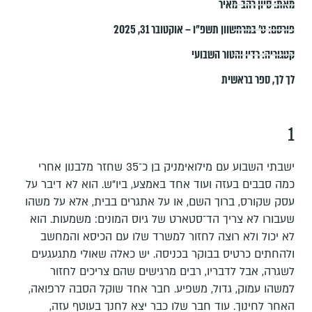
מאת:
סיון רהב-מאיר
פורסם:
ט׳ במרחשוון תשפ״ו – אוקטובר 31, 2025
קטגוריה:
רדיו והטור השבועי
לך לך
,
ספר בראשית
1
ישבתי השבוע עם מילואימניק בן כ־35 שחזר מלבנון אחרי
כמה סבבים בעזה ועוד אחד באמצע, ביו"ש. הוא לא דיבר על
עסק שקורס, ברוך השם, או על אתגרים בבית, אלא על משהו
שעבורו לא צריך הד־סטארט של גיוס המונים: משמעות. הוא
לא יכול ולא רוצה לחזור למשרד שלו עם הכיסא והמחשב
ולהחתים כרטיס בבוקר בכניסה. יש כאלה שאולי מתגעגעים
לשגרה, אבל לדבריו, רבים מרגישים שהם צריכים לחזור
למשהו עמוק, גדול, משפיע. חבר אחד שוקל הסבה לרפואה,
האחר לחינוך. עוד חבר שלו כבר יצא לחנך בעוטף עזה,