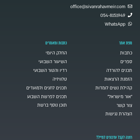
office@sivanrahavmeir.com
054-8151949
WhatsApp
מפת אתר
כתבות ומאמרים
כתבות
החלק היומי
ספרים
השיעור השבועי
תכנים להורדה
רדיו והטור השבועי
הזמנת הרצאות
טלוויזיה
קהילת נשים לומדות
תכנים לחגים ולמועדים
"אור מישראל"
תכנים לפרשת השבוע
תוכן נוסף ברשת
צור קשר
הצהרת נגישות
רוצה לקבל עדכונים למייל?