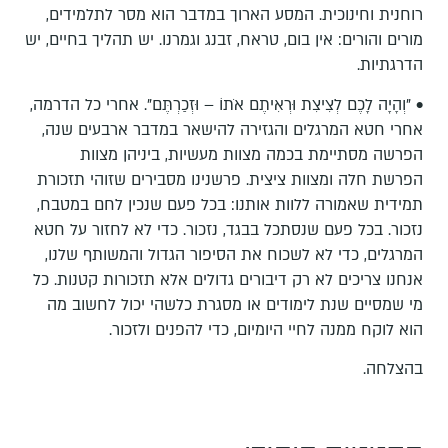
רוחנית וחינוכית. המסע הארוך במדבר הוא מסר לתלמידים,
מורים והורים: אין בום, טראח, זבנג וגמרנו. יש תהליך בחיים, יש
הדרגתיות.
• "וְהָיָה לָכֶם לְצִיצִת וּרְאִיתֶם אֹתוֹ – וּזְכַרְתֶּם". אחרי כל הדרמה,
אחרי חטא המרגלים והגזירה להישאר במדבר ארבעים שנה,
הפרשה מסתיימת בכמה מצוות מעשיות, ביניהן מצוות
הפרשת חלה ומצוות ציצית. פרשנינו מסבירים שזוהי תזכורת
תמידית שאמורה ללוות אותנו: בכל פעם שנכין לחם במטבח,
נזכור. בכל פעם שנסתכל בבגד, נזכור. כדי לא לחזור על חטא
המרגלים, כדי לא לשכוח את הסיפור הגדול והמשותף שלנו,
אנחנו צריכים לא רק דיבורים גדולים אלא תזכורות קטנות. כל
מי שמסיים שנת לימודים או מסגרת כלשהי יכול לחשוב מה
הוא לוקח ממנה לחיי היומיום, כדי להפנים ולזכור.
בהצלחה.