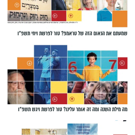
שמעתם את הנאום הזה של טראמפ? טור לפרשת ויחי תשפ״ו
מה מילת השנה ומה זה אומר עלינו? טור לפרשת ויגש תשפ״ו