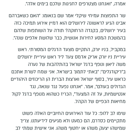
אמרה, "ואנחנו מצטרפים לחגיגות שלכם בימים אלה".
שר התפוצות עמיחי שיקלי אמר שם בנאומו: "האם כשאברהם
אבינו הגיע לראשונה לירושלים הוא דמיין אירוע תמיכה כזה
בעיר ירושלים, בקנדה הרחוקה? תודה על השותפות שלהם
בהמשכת המסע לחירות אנושית, כבר שלושת אלפים שנה".
במקביל, בניו יורק, התקיים מצעד הדגלים המסורתי. ראש
עיריית ניו יורק אריק אדמס צעד ליד ראש עיריית ירושלים
משה ליאון ונופף בדגל ישראל בהתלהבות של נערה
ב"ריקודגלים": "באתי לתמוך בישראל. אני שמח לשרת אתכם
כראש עיר, בסוף ישראל וארצות הברית הן הריכוזים היהודיים
הגדולים בעולם", אמר. "אנחנו נפעל נגד שנאה, נגד
אנטישמיות, על זה המצעד", הכריז כשהוא מנופף בדגל לקול
מחיאות הכפיים של הקהל.
שימו לב ללופ: כל עוד האירועים החיוביים האלה פשוט
מתקיימים כסדרם, הם כמעט ולא מגיעים לידיעתנו. צריך
שמישהו יצעק משהו או יחטוף משהו. אני אישית שמתי לב