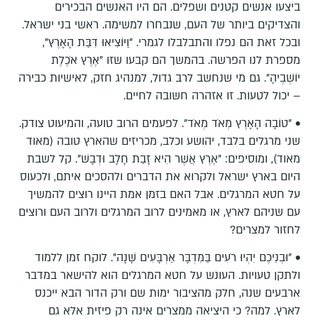
ביצעו אנשים קטנים ושפלים. הם היו האנשים הבכירים
והצדיקים ביותר של העם, שנבחרו למשימה. ראשי בני ישראל.
ובכל זאת הם נפלו והתבלבלו לגמרי. "וַיּוֹצִיאוּ דִּבַּת הָאָרֶץ",
מספרת לנו הפרשה. בהמשך הם קבעו שזו "אֶרֶץ אֹכֶלֶת
יוֹשְׁבֶיהָ". גם מי שנחשב לרב גדול, למנהיג חזק, לאישיות כבירה
– יכול לטעות. זו אזהרה חשובה לחיים.
• "טוֹבָה הָאָרֶץ מְאֹד מְאֹד". לפעמים הרוב טועה, והמיעוט צודק.
שני מרגלים בלבד, יהושע וכלב, מכריזים שהארץ טובה (מאוד
מאוד), ומוסיפים: "אֶרֶץ אֲשֶׁר הִיא זָבַת חָלָב וּדְבָשׁ". קל לשבת
היום בארץ ישראל ולקרוא את הדברים ולהסכים איתם, ולכעוס
על חטא המרגלים. אבל האם בזמן אמת היינו רוצים להמשיך
עם שניהם לארץ, או מאמינים לרוב המרגלים ולרוב העם ורוצים
לחזור למצרים?
• "וּבְנֵיכֶם יִהְיוּ רֹעִים בַּמִּדְבָּר אַרְבָּעִים שָׁנָה". לוקח זמן ללמוד
ולתקן טעויות. העונש על חטא המרגלים הוא להישאר במדבר
ארבעים שנה, חלק מהציבור ימות שם ורק הדור הבא ייכנס
לארץ. למה? כי היציאה ממצרים אינה רק פיזית אלא גם