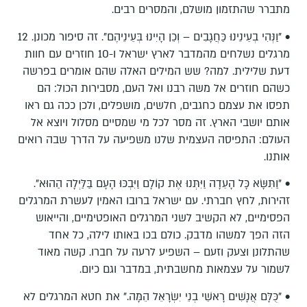
מתברר שהתזמון מושלם, והמסרים רבים.
• "וַנְּהִי בְעֵינֵינוּ כַּחֲגָבִים – וְכֵן הָיִינוּ בְּעֵינֵיהֶם". זה סיפור מכונן. 12
מרגלים נשלחים מהמדבר לארץ ישראל ו-10 חוזרים עם חוות
דעת שלילית. למה? שש המילים האלה שהם אומרים בפרשה
כשהם חוזרים אל משה רבנו ואל העם, מסבירות הכול: הם
תפסו את עצמם כחגבים, חלשים, מושפלים, ולכן ככה גם ראו
אותם יושבי הארץ. זה מסר לכל מי שמסיים מסלול ויוצא אל
העולם: התפיסה העצמית שלנו משפיעה על הדרך שבה רואים
אותנו.
• "וַתִּשָּׂא כָּל הָעֵדָה וַיִּתְּנוּ אֶת קוֹלָם וַיִּבְכּוּ הָעָם בַּלַּיְלָה הַהוּא".
זהירות, לחץ חברתי. עם ישראל ברובו האמין לעשרת המרגלים
הפסימיים, לא הקשיב לשני המרגלים האופטימיים, והייאוש
הזה הפך למשהו מדבק. כולם בכו באותו לילה, כל אחד
שהתלונן וצעק וזעם – השפיע לרעה על חברו. קשה מאוד
לשמור על עצמאות מחשבתית, במדבר וגם כיום.
• "כֻּלָּם אֲנָשִׁים רָאשֵׁי בְנֵי יִשְׂרָאֵל הֵמָּה." את חטא המרגלים לא