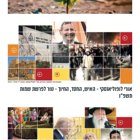
אורי לופוליאנסקי - האיש, החסד, החיוך - טור לפרשת שמות
תשפ״ו