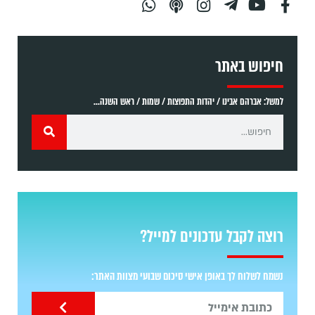
חיפוש באתר
למשל: אברהם אבינו / יהדות התפוצות / שמות / ראש השנה...
רוצה לקבל עדכונים למייל?
נשמח לשלוח לך באופן אישי סיכום שבועי מצוות האתר: