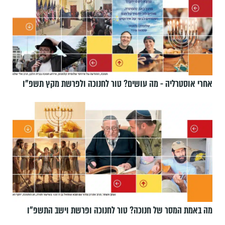
אחרי אוסטרליה - מה עושים? טור לחנוכה ולפרשת מקץ תשפ״ו
מה באמת המסר של חנוכה? טור לחנוכה ופרשת וישב התשפ״ו