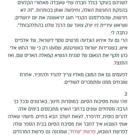
לשניהם בעיקר בגלל חברה שלי שעבדה מאחורי הקלעים
בהפקת החגיגות האלה, וחיפשה אותן בכותרות. "זה לא
חדשות, שהפרלמנט הקנדי חוגג לראשונה את יום ירושלים,
ושראש עיריית ניו יורק צועד עם הדגל שלנו בהתלהבות?",
כתבה לי.
הרי גם על אירוע הצדעה מרשים נוסף לישראל, של אלפיים
איש, בשגרירות ישראל בוושינגטון, שמענו רק כי שר החוץ אלי
כהן תקף את הנאום של סגנית הנשיא קמאלה האריס שם, ואז
התנצל.
לפעמים גם את המובן מאליו צריך להגיד ולהזכיר, אחרת
שוכחים ממנו ומתמכרים לשוליים.
2.
זוהי עונת מסיבות הסיום. במוסדות חינוך, בארגונים ובכל כך
הרבה מסלולים שונים ברחבי הארץ מתכנסים בימים אלה
להרים כוסית, להיפרד, לצאת לשלב הבא בחיים. מישהי שאלה
אותי השבוע איך לחבר את מסיבת הסיום בבית הספר שלה
לפרשת השבוע,
פרשת "שלח"
, שמכונה גם פרשת המרגלים.