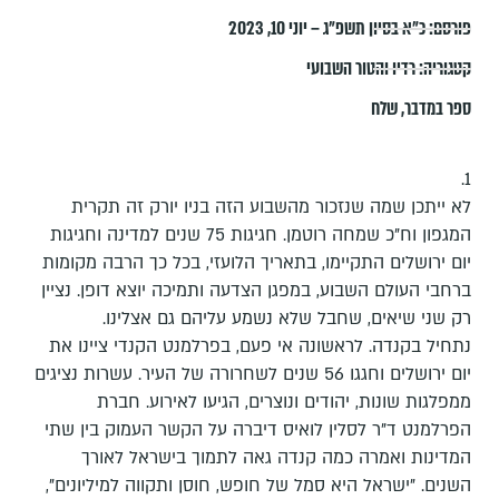
פורסם:
כ״א בסיון תשפ״ג – יוני 10, 2023
קטגוריה:
רדיו והטור השבועי
ספר במדבר
,
שלח
1.
לא ייתכן שמה שנזכור מהשבוע הזה בניו יורק זה תקרית
המגפון וח"כ שמחה רוטמן. חגיגות 75 שנים למדינה וחגיגות
יום ירושלים התקיימו, בתאריך הלועזי, בכל כך הרבה מקומות
ברחבי העולם השבוע, במפגן הצדעה ותמיכה יוצא דופן. נציין
רק שני שיאים, שחבל שלא נשמע עליהם גם אצלינו.
נתחיל בקנדה. לראשונה אי פעם, בפרלמנט הקנדי ציינו את
יום ירושלים וחגגו 56 שנים לשחרורה של העיר. עשרות נציגים
ממפלגות שונות, יהודים ונוצרים, הגיעו לאירוע. חברת
הפרלמנט ד"ר לסלין לואיס דיברה על הקשר העמוק בין שתי
המדינות ואמרה כמה קנדה גאה לתמוך בישראל לאורך
השנים. "ישראל היא סמל של חופש, חוסן ותקווה למיליונים",