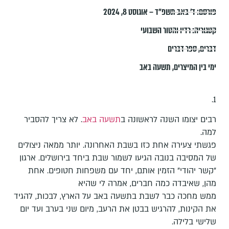
פורסם:
ד׳ באב תשפ״ד – אוגוסט 8, 2024
קטגוריה:
רדיו והטור השבועי
דברים
,
ספר דברים
ימי בין המיצרים
,
תשעה באב
1.
רבים יצומו השנה לראשונה ב
תשעה באב
. לא צריך להסביר
למה.
פגשתי צעירה אחת כזו בשבת האחרונה. יותר ממאה ניצולים
של המסיבה בנובה הגיעו לשמור שבת ביחד בירושלים. ארגון
"קשר יהודי" הזמין אותם, יחד עם משפחות חטופים. אחת
מהן, שאיבדה כמה חברים, אמרה לי שהיא
ממש מחכה כבר לשבת בתשעה באב על הארץ, לבכות, להגיד
את הקינות, להרגיש בבטן את הרעב, מיום שני בערב ועד יום
שלישי בלילה.