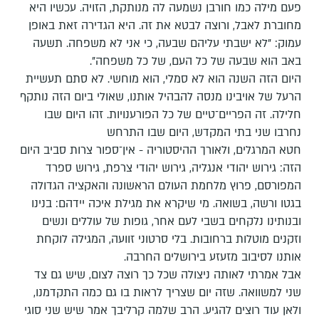
פעם מילה כמו חורבן נשמעה לה מנותקת, הזויה. עכשיו היא
מחוברת לאבל, ורוצה לבטא את זה. היא הגדירה זאת באופן
עמוק: "לא ישבתי עליהם שבעה, כי אני לא משפחה. תשעה
באב הוא שבעה של כל העם, של כל משפחה".
היום הזה השנה הוא לא סמלי, הוא מוחשי. לא סתם תעשיית
הרעל של אויבינו מנסה להבהיל אותנו, שאולי ביום הזה נותקף
חלילה. זה הפריים־טיים של כל הפורענויות. זהו היום שבו
נחרבו שני בתי המקדש, היום שבו התרחש
חטא המרגלים, ולאורך ההיסטוריה - אין־ספור צרות סביב היום
הזה: גירוש יהודי אנגליה, גירוש יהודי צרפת, גירוש ספרד
המפורסם, פרוץ מלחמת העולם הראשונה והאקציה הגדולה
בגטו ורשה, בשואה. מי שיקרא את מגילת איכה יידהם: בנינו
ובנותינו נלקחים בשבי לעם אחר, גופות של עוללים ונשים
וזקנים מוטלות ברחובות. בלי סרטוני זוועה, המגילה לוקחת
אותנו לסיבוב מזעזע בירושלים החרבה.
אבל אמרתי לאותה ניצולה שכל כך רוצה לצום, שיש גם צד
שני למשוואה. שזה יום שצריך לראות בו גם כמה התקדמנו,
ולאן עוד רוצים להגיע. הרב שלמה קרליבך אמר שיש שני סוגי