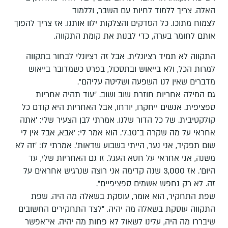
האלה. צריך ללמוד לחיות עם השבר, וללמוד
לצמוח מתוכו. כל הסדקים והצלקות ילוו אותנו. אז צריך להפוך
אותם לחומר בערה, כדי לבנות את קומת התקווה.
התקווה לא תמיד רציונלית. אבל זה רציונלי לבחור בתקווה
למרות הכל, ולא בייאוש ובתסכול, בפרט כשמדובר בייאוש
מדברים שאין לנו השפעה ושליטה עליהם".
גם המילה אחריות חוזרת שוב ושוב. "עוד תהיה אחריות
ספציפית. אנשים ייחקרו, יודחו, אבל האחריות היא קודם כל
קולקטיבית. של כל הדור שלנו. אמרתי לבן הצעיר שלי: 'אתה
אחראי על מה שקרה ב־7.10'. הוא אמר לי: 'אבא, אבל אין לי
שום תפקיד, אני נער, הייתי בשבוע שדאות'. אמרתי לו: 'זה לא
משנה, אני אחראי על חטא העגל. זו גם האחריות שלי, עד
היום'. אז 3,000 שנה קדימה אני רוצה שנרגיש אחראים על
זה. לא רק נחפש אשמים ספציפיים".
שפת התחקיר, הוא אומר, עוסקת בשאלה מה היה. שפת
התקווה עוסקת בשאלה מה יהיה. "לצד התחקירים החשובים
שיבררו מה היה, עלינו לשאול לא פחות מה יהיה. אי־אפשר