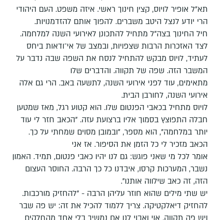
תא"ל אופיר לויוס, קצין חינוך ראשי. איזה משפט. העם היהודי
הרי יודע לנצל היטב משברים. להפוך אותם להזדמנויות.
חיל החינוך בצה"ל מתחיל להתכונן לאירועי השנה למלחמה.
לצד האזכרות הרבות שצפויות, ובמצב של אי־ודאות ביחס
לעתיד, לויוס מבקש להתחיל לנסח את השפה שבה נדבר על
המשבר הזה. שפה של תקווה. והדברים שלו
מתאימים, עוד לפני אירועי השנה, לתשעה באב. הרי גם אלה
אירועי השנה, לחורבן הבית.
לויוס מתחיל בכאבי הפנטום שלו. הוא קטוע רגל, מאז שמטען
חבלה התפוצץ בסמוך אליו ברצועת עזה. "הכאב חזר לי עוד
יותר במלחמה", הוא מספר, "ובמובן מסוים שמחתי על כך.
הכאב מזכיר לי כל הזמן את הסיפור. אז אני
אומר לכל מי שאני פוגש: גם לנו יהיו כאבי פנטום, תמיד. האמון
נשבר, המערכות קרסו, איבדנו כל כך הרבה. החוסר העצום
הזה, זה כאב שילווה אותנו".
יש שתי מילים שהוא חוזר עליהן הרבה - "להחזיק מורכבות.
להחזיק דיאלקטיקה. צריך ללמוד להכיל את זה: יש פה שבר
ויש פה תקווה. אוי ואבוי לנו אם נמשיך בלי אחד מהחלקים