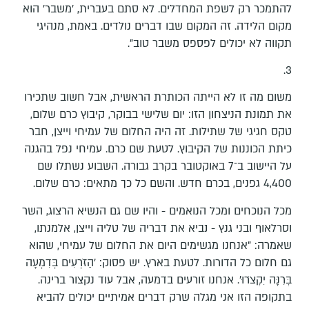
להתמכר רק לשפת המחדלים. לא סתם בעברית, 'משבר' הוא
מקום הלידה. זה המקום שבו דברים נולדים. באמת, מנהיגי
תקווה לא יכולים לפספס משבר טוב".
3.
משום מה זו לא הייתה הכותרת הראשית, אבל חשוב שתכירו
את תמונת הניצחון הזו: יום שלישי בבוקר, קיבוץ כרם שלום,
טקס חגיגי של שתילות. זה היה החלום של עמיחי וייצן, חבר
כיתת הכוננות של הקיבוץ. לטעת שם כרם. עמיחי נפל בהגנה
על היישוב ב־7 באוקטובר בקרב גבורה. השבוע נשתלו שם
4,400 גפנים, בכרם חדש. והשם כל כך מתאים: כרם שלום.
מכל הנוכחים ומכל הנואמים - והיו שם גם הנשיא הרצוג, השר
וסרלאוף ובני גנץ - נביא את דבריה של טליה וייצן, אלמנתו,
שאמרה: "אנחנו מגשימים היום את החלום של עמיחי, שהוא
גם חלום כל הדורות. לטעת בארץ. יש פסוק: 'הַזֹּרְעִים בְּדִמְעָה
בְּרִנָּה יִקְצֹרוּ'. אנחנו זורעים בדמעה, אבל עוד נקצור ברינה.
בתקופה הזו אני מגלה שרק דברים אמיתיים יכולים להביא