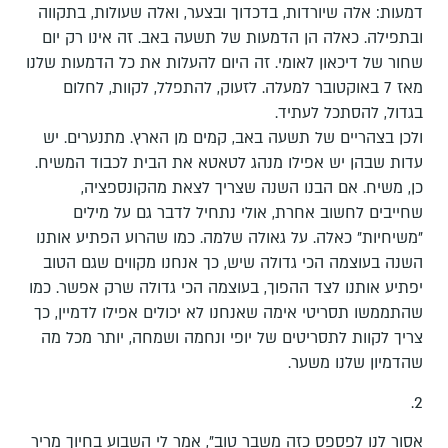
דמעות: אלה שיורדות, בדכדוך ובצער, ואלה שעולות, בתקווה
ובתפילה. כאלה הן הדמעות של תשעה באב. זה אינו רק יום
שחור של דיכאון לאומי. זה היום להעלות את כל הדמעות שלנו
מאז 7 באוקטובר למעלה. לזעוק, להתפלל, לקוות, לחלום
בגדול, להסתכל לעתיד.
ולכן בצהריים של תשעה באב, קמים מן הארץ. מתנערים. יש
עדות שבהן יש אפילו מנהג לטאטא את הבית לכבוד המשיח.
כן, משיח. אם הבנו השנה שצריך לצאת מהקונספציה,
שחייבים לחשוב אחרת, אולי נתחיל לדבר גם על מילים
"משיחיות" כאלה. על גאולה שלמה. כמו שהרוע הפתיע אותנו
השנה בעוצמה הכי גדולה שיש, כך אנחנו מקווים שגם הטוב
יפתיע אותנו לצד ההפוך, בעוצמה הכי גדולה שרק אפשר. כמו
שהתממשו תסריטי אימה שאנחנו לא יכולים אפילו לדמיין, כך
צריך לקוות לתסריטים של יופי ונחמה ושמחה, יותר מכל מה
שהדמיון שלנו משער.
2.
אסור לנו לפספס כזה משבר טוב", אמר לי השבוע בחיוך מריר