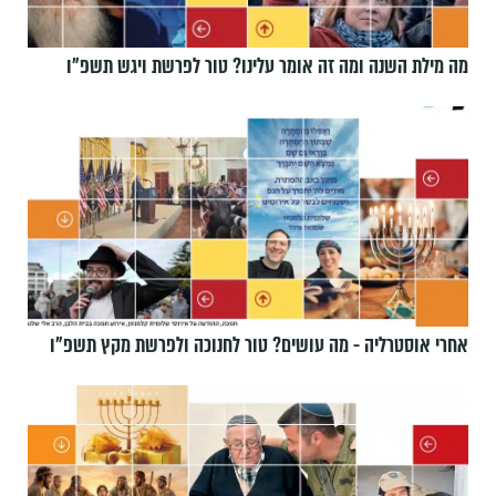
מה מילת השנה ומה זה אומר עלינו? טור לפרשת ויגש תשפ״ו
אחרי אוסטרליה - מה עושים? טור לחנוכה ולפרשת מקץ תשפ״ו