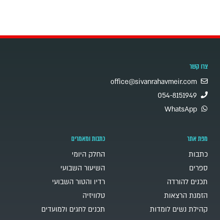
צרו קשר
office@sivanrahavmeir.com
054-8151949
WhatsApp
מפת אתר
כתבות ומאמרים
כתבות
החלק היומי
ספרים
השיעור השבועי
תכנים להורדה
רדיו והטור השבועי
הזמנת הרצאות
טלוויזיה
קהילת נשים לומדות
תכנים לחגים ולמועדים