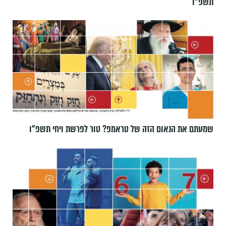
תשפ״ו
שמעתם את הנאום הזה של טראמפ? טור לפרשת ויחי תשפ״ו