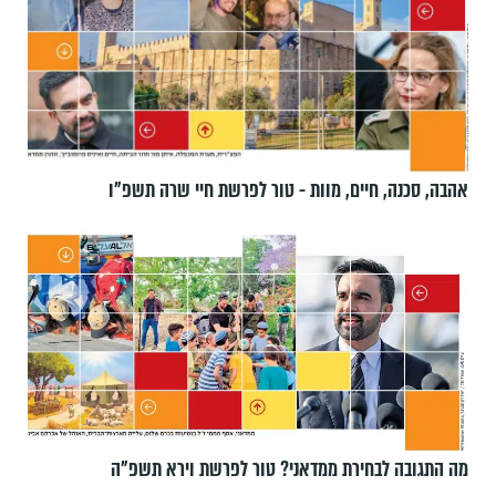
אהבה, סכנה, חיים, מוות - טור לפרשת חיי שרה תשפ"ו
מה התגובה לבחירת ממדאני? טור לפרשת וירא תשפ"ה