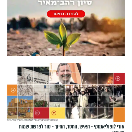
אורי לופוליאנסקי - האיש, החסד, החיוך - טור לפרשת שמות