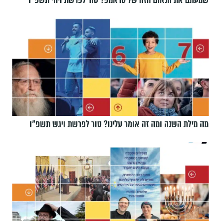
שמעתם את הנאום הזה של טראמפ? טור לפרשת ויחי תשפ״ו
מה מילת השנה ומה זה אומר עלינו? טור לפרשת ויגש תשפ״ו