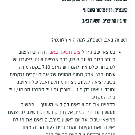
קטגוריה:
רדיו והטור השבועי
ימי בין המיצרים
,
תשעה באב
תשעה באב, תשפ"ה. למה הוא רלוונטי?
במוצאי שבת יחל
צום תשעה באב
. זה היום העצוב
ביותר בלוח השנה שלנו, כבר אלפיים שנה. לצערנו יש
לנו בדור שלנו איך להמחיש זאת: 7.10 בקנה מידה
עצום. הרג ואבל, המוני המונים של אחים יקרים נלקחים
בשבי, יציאה לגלות, ניצחון מוחלט (אבל של האויב),
וחורבן שאינו רק פיזי - חורבן גם של המרכז הרוחני, של
בית המקדש.
תדמיינו את מה שראינו בקיבוצי העוטף – ממשיך
וממשיך עד הר הבית, אל תוך קודש הקודשים. לכן צמים
ממוצאי שבת ועד יום ראשון בערב, קוראים את מגילת
"איכה" ואת הקינות, ומתחברים לעוד הרבה מאוד
מנהגים והלכות של היום הקשה הזה.