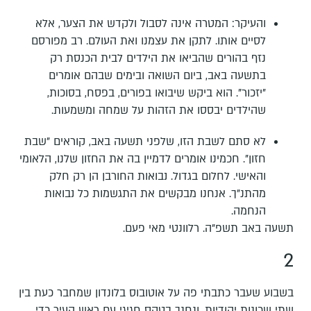
והעיקר: המטרה אינה לסבול ולקדש את הצער, אלא
לסיים אותו. לתקן את עצמנו ואת העולם. רב מפורסם
נזף בהורים שהביאו את הילדים לבית הכנסת רק
בתשעה באב, ביום השואה ובימים שבהם אומרים
"יזכור". הוא ביקש שיבואו בפורים, בפסח, בסוכות,
שהילדים יבססו את הזהות על שמחה ומשמעות.
לא סתם לשבת הזו, שלפני תשעה באב, קוראים "שבת
חזון". חכמינו אומרים לדמיין בה את החזון שלנו, הלאומי
והאישי. לחלום בגדול. נבואות החורבן הן רק חלק
מהתנ"ך. אנחנו מבקשים את התגשמות כל נבואות
הנחמה.
תשעה באב תשפ"ה. רלוונטי מאי פעם.
2
בשבוע שעבר כתבתי פה על אוטובוס בלונדון שמחבר כעת בין
שתי שכונות יהודיות, ונחנך בטקס חגיגי עם ראש העיר כדי