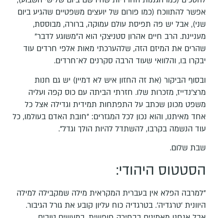
להסכים (כמו הגננות החרדיות שהיו שם ביום שלישי השבוע),
אפשר להתווכח (כמו פורום של יועצים משפטיים שהגיע ביום
שני), אבל יש פה תפיסת עולם עמוקה, ברורה, מבוססת,
מעניינת. הרב חיים אהרון סטניצקי הוא ה"משוגע לדבר"
שהרים את המיזם הזה, שלהערכתי מאות אלפי חרדים עוד
יבקרו בו, והלוואי שעוד הרבה סקרנים לא־חרדים.
ובסוף הביקור (את זה החזון איש לא דמיין) יש גם חנות
מרצ'נדייז, מזכרות שלו. חזרתי הביתה עם כוס קפה ועליה
משפט מכונן שכתב על התפתחות תמידית וגדילה אצל כל
אחד מאיתנו, והוא נכון לכל המגזרים: "חובת האדם בעולמו, כל
עוד הנשמה בקרבו, להשתדל להיות הולך וגדל".
שבת שלום.
הסטטוס היהודי:
"למרבה הפלא אין בעברית המקראית מילה שמקבילה למילה
היוונית 'טרגדיה'. בטרגדיה כוח עליון קובע את גורל הגיבור.
אבל אנחנו מאמינים בבחירה חופשית, במעשים טובים