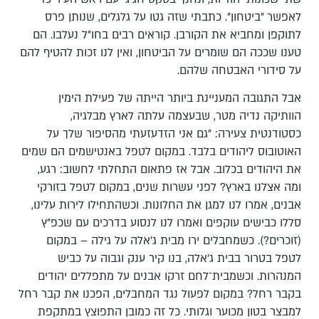
לאפשר "ביטחון". כתבתי שזה גטו על גלגלים, שנותן פרס
לתוקפן ומחביא את הקורבן. קוראים רבים בחו"ל נעלבו. הם
טענו שככה הם שומרים על הביטחון, ואין לנו זכות להטיף להם
על סידורי האבטחה שלהם.
אבל התגובה המעניינת ביותר הייתה של פעילת הימין
הוותיקה נדיה מטר, שבעצמה עלתה לארץ מבלגיה,
כסטודנטית צעירה: "גם אני הזדעזעתי מהסיפור שלך על
האוטובוס ליהודים בלבד. במקום לטפל באנטישמים הם שמים
את היהודים בכלוב. אבל אז פתאום התחלתי לחשוב: רגע,
ומה אצלנו בארץ? לפני עשרות שנים, במקום לטפל בזורקי
אבנים, אמרו לנו למגן את החלונות. וכשהתחילו לירות עלינו,
סללו כבישים עוקפים ואמרו לנו לנסוע בדרכים עם שכפ"ץ
(זוכרים?). כשמחבלים ירו מבית ג'אלה על גילה – במקום
לטפל בטרור בבית ג'אלה, בנו קיר ענק וגבוה על כביש
המנהרות. וכשמבית־לחם זרקו אבנים על מתפללים יהודים
בקבר רחל? במקום לפעול נגד המחבלים, הפכנו את קבר רחל
למבצר בטון מכוער וגלותי. כל זה כמובן התפוצץ במתקפת