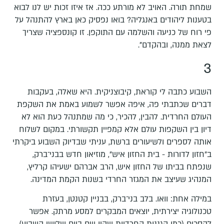
שמחת תורה. האויב לא מורתע ככה. אז איזו זכות יש לנו לבוא
בטענות ליהודים באנגליה? בואו נפסיק כאן בארץ להתנהל על
פי רוח של כניעה והשלמה עם התוקפן. זו קונספציה שצריך
לצאת ממנה, ובהקדם".
3
השבוע כתבה לי קוראת, קיבוצניקית. היא שאלה, בעקבות
דברים שכתבתי פה, איפה אפשר לשמוע באמת את השקפת
העולם החרדית. להבין, להכיר, כי מה שמתנהל כעת הוא לא
דיון בין השקפות עולם אלא קמפיין תקשורתי. במקום לשלוח
אותה לספרים ולשיעורים ברשת, עניתי שבדיוק השבוע ביקרתי
ב"חזון לדורות - בית החזון איש", מוזיאון חדש בבני־ברק,
שנפתח בביתו של החזון איש, הרב אברהם ישעיהו קרליץ,
המנהיג שעיצב את המגזר החרדי בשנות הקמת המדינה.
במילה אחת: וואו. בלב בני־ברק, בבניין קטנטן, בעזרת
טכנולוגיה יצירתית, יוצאים המבקרים למסע מרתק. אפשר