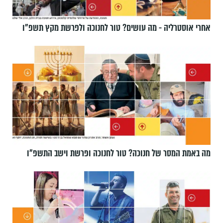
אחרי אוסטרליה - מה עושים? טור לחנוכה ולפרשת מקץ תשפ״ו
מה באמת המסר של חנוכה? טור לחנוכה ופרשת וישב התשפ״ו