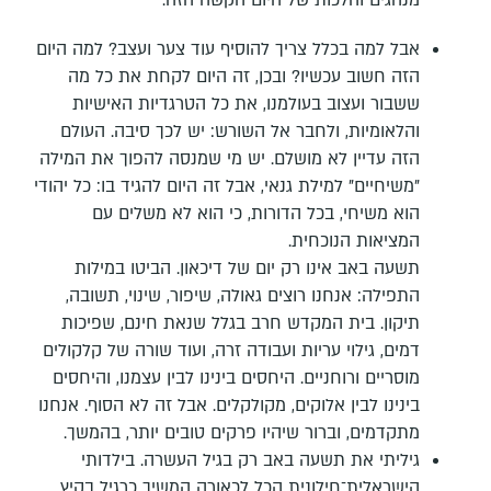
אבל למה בכלל צריך להוסיף עוד צער ועצב? למה היום
הזה חשוב עכשיו? ובכן, זה היום לקחת את כל מה
ששבור ועצוב בעולמנו, את כל הטרגדיות האישיות
והלאומיות, ולחבר אל השורש: יש לכך סיבה. העולם
הזה עדיין לא מושלם. יש מי שמנסה להפוך את המילה
"משיחיים" למילת גנאי, אבל זה היום להגיד בו: כל יהודי
הוא משיחי, בכל הדורות, כי הוא לא משלים עם
המציאות הנוכחית.
תשעה באב אינו רק יום של דיכאון. הביטו במילות
התפילה: אנחנו רוצים גאולה, שיפור, שינוי, תשובה,
תיקון. בית המקדש חרב בגלל שנאת חינם, שפיכות
דמים, גילוי עריות ועבודה זרה, ועוד שורה של קלקולים
מוסריים ורוחניים. היחסים בינינו לבין עצמנו, והיחסים
בינינו לבין אלוקים, מקולקלים. אבל זה לא הסוף. אנחנו
מתקדמים, וברור שיהיו פרקים טובים יותר, בהמשך.
גיליתי את תשעה באב רק בגיל העשרה. בילדותי
הישראלית־חילונית הכל לכאורה המשיך כרגיל בקיץ.