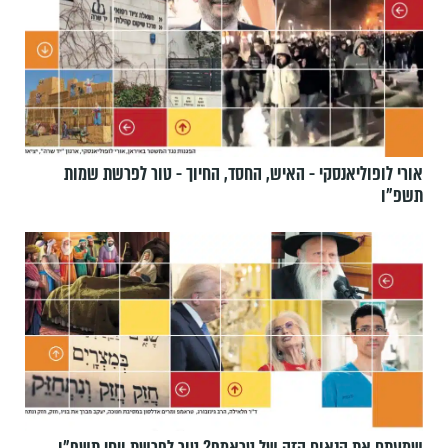
אורי לופוליאנסקי - האיש, החסד, החיוך - טור לפרשת שמות
תשפ״ו